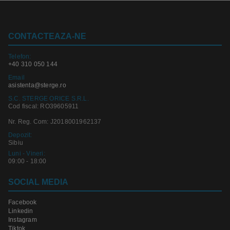
CONTACTEAZA-NE
Telefon:
+40 310 050 144
Email
asistenta@sterge.ro
S.C. STERGE ORICE S.R.L.
Cod fiscal: RO39605911
Nr. Reg. Com: J2018001962137
Depozit:
Sibiu
Luni - Vineri:
09:00 - 18:00
SOCIAL MEDIA
Facebook
Linkedin
Instagram
Tiktok