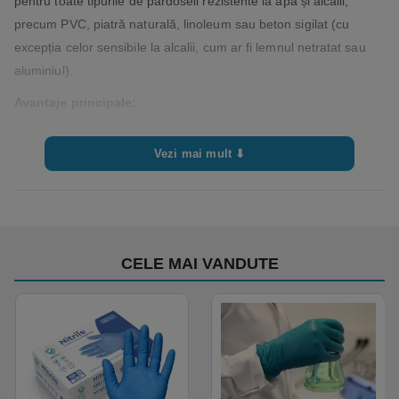
pentru toate tipurile de pardoseli rezistente la apă și alcalii,
precum PVC, piatră naturală, linoleum sau beton sigilat (cu
excepția celor sensibile la alcalii, cum ar fi lemnul netratat sau
aluminiul).
Avantaje principale:
Putere mare de decapare – înlătură eficient straturi vechi de
Vezi mai mult ⬇
polish și murdărie;
Fără miros neplăcut – nu produce vapori iritanți;
Ușor de aplicat manual sau cu echipamente mecanice;
Compatibil cu planuri HACCP.
CELE MAI VANDUTE
Recomandat pentru:
Centre comerciale, spații industriale, spitale;
Instituții de învățământ, clădiri de birouri, săli de sport;
Zone unde este necesară întreținerea periodică a
pardoselilor tratate.