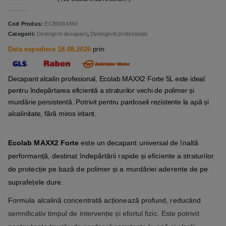
0
out of 5
Cod Produs:
ECB9084360
Categorii:
Detergent decapant
,
Detergenti profesionali
Data expediere 18.08.2026
prin:
Decapant alcalin profesional, Ecolab MAXX2 Forte 5L este ideal
pentru îndepărtarea eficientă a straturilor vechi de polimer și
murdărie persistentă. Potrivit pentru pardoseli rezistente la apă și
alcalinitate, fără miros iritant.
Ecolab MAXX2 Forte
este un decapant universal de înaltă
performanță, destinat îndepărtării rapide și eficiente a straturilor
de protecție pe bază de polimer și a murdăriei aderente de pe
suprafețele dure.
Formula alcalină concentrată acționează profund, reducând
semnificativ timpul de intervenție și efortul fizic. Este potrivit