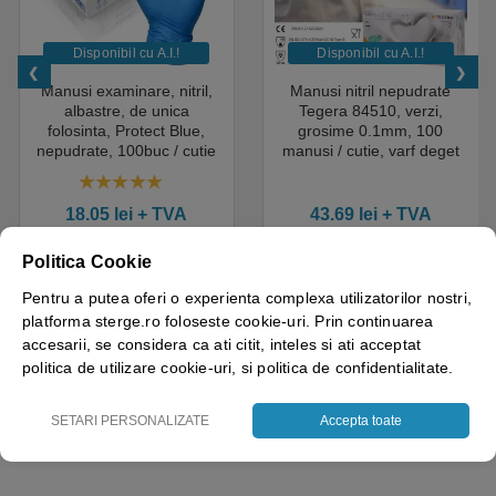
Mod de utilizare:
Se diluează în funcție de gradul de murdărie (recomandare
Disponibil cu A.I.​!
Disponibil cu A.I.​!
standard: 1:4 până la 1:10). Aplică pe suprafață, lasă să
Manusi examinare, nitril,
Manusi nitril nepudrate
acționeze, apoi freacă și clătește cu apă curată.
albastre, de unica
Tegera 84510, verzi,
folosinta, Protect Blue,
grosime 0.1mm, 100
Ambalaj:
Bidon 5L, ușor de manipulat în spații profesionale.
nepudrate, 100buc / cutie
manusi / cutie, varf deget
pentru medical, HoReCa,
texturat, certificate pentru
saloane si domeniul
industria alimentara
4.50
out of 5
industrial, calitate premium
18.05
lei
+ TVA
43.69
lei
+ TVA
Vezi detalii
Vezi detalii
Politica Cookie
Pentru a putea oferi o experienta complexa utilizatorilor nostri,
platforma sterge.ro foloseste cookie-uri. Prin continuarea
accesarii, se considera ca ati citit, inteles si ati acceptat
politica de utilizare cookie-uri, si politica de confidentialitate.
Brand
ECOLAB
SETARI PERSONALIZATE
Accepta toate