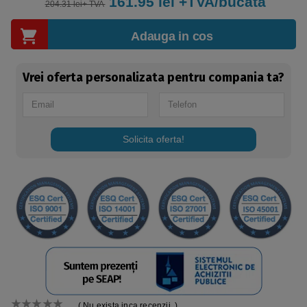
161.95
lei +TVA/bucata
204.31 lei+ TVA
Adauga in cos
Vrei oferta personalizata pentru compania ta?
Solicita oferta!
( Nu exista inca recenzii. )