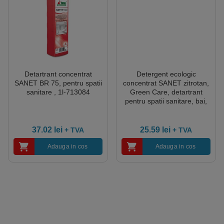
Detartrant concentrat
Detergent ecologic
SANET BR 75, pentru spatii
concentrat SANET zitrotan,
sanitare , 1l-713084
Green Care, detartrant
pentru spatii sanitare, bai,
toalete, cu miros persistent,
1L, certificat A+ de catre Air
Label Score, Ecolabel,
37.02
lei
25.59
lei
+ TVA
+ TVA
Cradle-to-Cradle, CLP
Free, Biodegradabil
Adauga in cos
Adauga in cos
complet