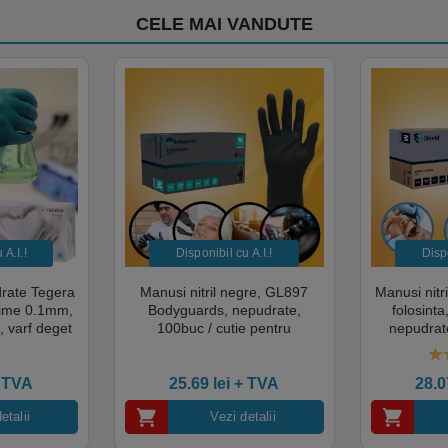
CELE MAI VANDUTE
A.I.​!
Disponibil cu A.I.​!
Dispo
drate Tegera
Manusi nitril negre, GL897
Manusi nitr
sime 0.1mm,
Bodyguards, nepudrate,
folosint
, varf deget
100buc / cutie pentru
nepudrate
cate pentru
examinare, pentru Medical,
pentru M
mentara
HoReCa, saloane si domeniul
saloane si 
5.
industrial, calitate premium
cali
 TVA
25.69
lei
+ TVA
28.
etalii
Vezi detalii