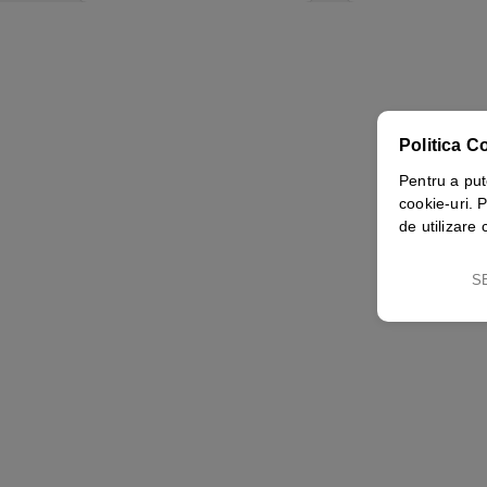
Politica C
Pentru a put
cookie-uri. P
de utilizare 
S