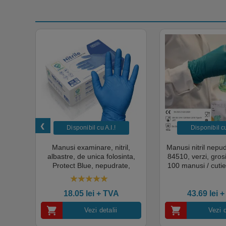
Disponibil cu A.I.​!
Disponibil cu 
unica
Manusi examinare, nitril,
Manusi nitril nepu
k,
albastre, de unica folosinta,
84510, verzi, gro
tie
Protect Blue, nepudrate,
100 manusi / cutie
al,
100buc / cutie pentru medical,
texturat, certifi
rial,
HoReCa, saloane si domeniul
industria ali
4.50
out of 5
industrial, calitate premium
18.05
lei
+ TVA
43.69
lei
+
Vezi detalii
Vezi d