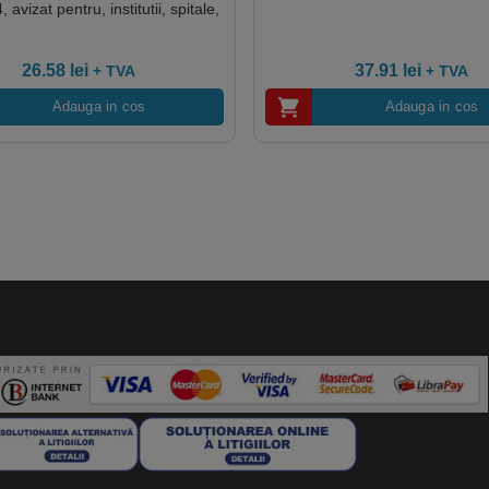
avizat pentru, institutii, spitale,
ia alimentara, gata de folosire
26.58
lei
37.91
lei
+ TVA
+ TVA
Adauga in cos
Adauga in cos