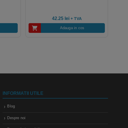
42.25
lei
+ TVA
Adauga in cos
INFORMATII UTILE
Blog
Despre noi