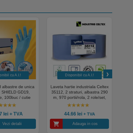
nibil cu A.I.​!
Disponibil cu A.I.​!
il albastre de unica
Laveta hartie industriala Celtex
Rola
a, SHIELD GD19,
35112, 2 straturi, albastra 290
Sup
, 100buc / cutie
m, 970 portii/rola, 2 role/set,
super
edical, HoReCa,
certificata pentru industria
albas
domeniul industrial,
alimentara, Ecolabel
00
out of 5
4.50
out of 5
tate premium
ce
07
lei
+ TVA
44.66
lei
+ TVA
Vezi detalii
Adauga in cos