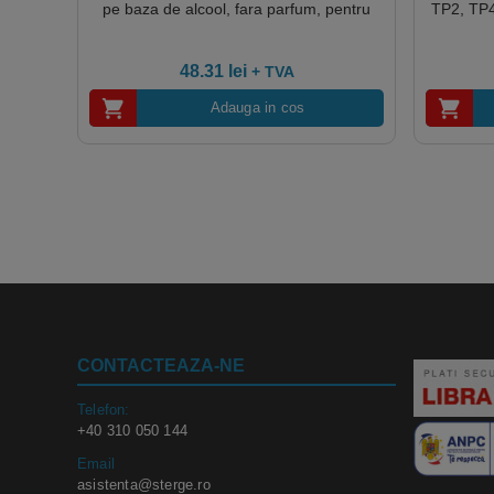
pe baza de alcool, fara parfum, pentru
TP2, TP4, 
domeniul sanitar, alimentar, industrial si
industr
institutional
48.31
lei
+ TVA
Adauga in cos
CONTACTEAZA-NE
Telefon:
+40 310 050 144
Email
asistenta@sterge.ro