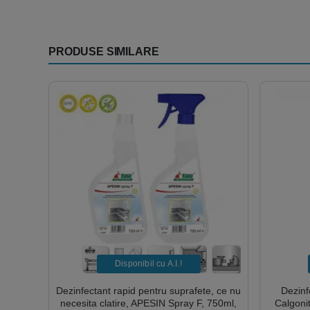
PRODUSE SIMILARE
Disponibil cu A.I.​!
Dezinfectant rapid pentru suprafete, ce nu
Dezinf
necesita clatire, APESIN Spray F, 750ml,
Calgon