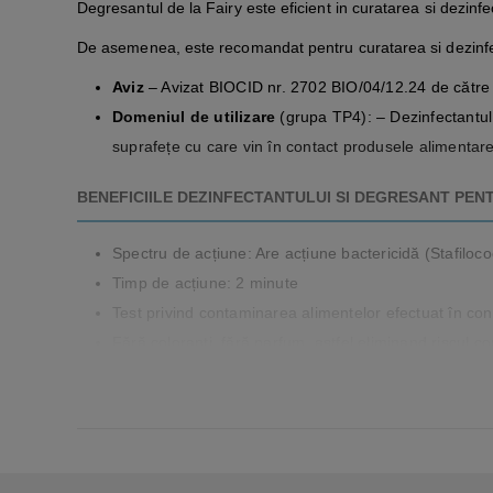
Degresantul de la Fairy este eficient in curatarea si dezinf
De asemenea, este recomandat pentru curatarea si dezinfec
Aviz
– Avizat BIOCID nr. 2702 BIO/04/12.24 de către M
Domeniul
de
utilizare
(grupa TP4): – Dezinfectantul 
suprafețe cu care vin în contact produsele alimentar
BENEFICIILE DEZINFECTANTULUI SI DEGRESANT PEN
Spectru de acțiune: Are acțiune bactericidă (Stafilococ
Timp de acțiune: 2 minute
Test privind contaminarea alimentelor efectuat în co
Fără coloranţi, fără parfum, astfel eliminand riscul c
Elimină 99.99% din germenii cei mai des întâlniți care
Mod de u
tilizare
:
Se pulverizeaza suprafata murdara pana ce este acope
Pentru dezinfectare, timpul de contact este de 2 minu