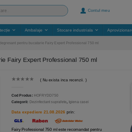
Contul meu
ecție
Ambalaje
Stocare industriala
Aprovizionar
 degresant pentru bucatarie Fairy Expert Professional 750 ml
ie Fairy Expert Professional 750 ml
( Nu exista inca recenzii. )
0
out of 5
Cod Produs:
HOFRYDD750
Categorii:
Dezinfectant suprafete
,
Igiena casei
Data expediere 21.08.2026
prin:
Fairy Professional 750 ml este recomandat pentru