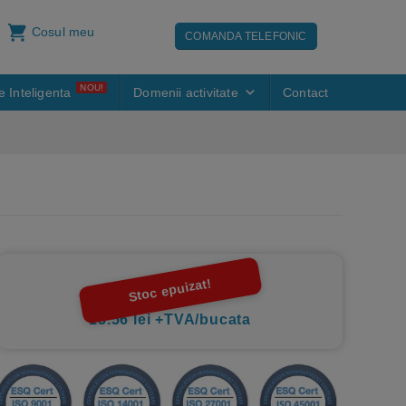
Cosul meu
COMANDA TELEFONIC
NOU!
e Inteligenta
Domenii activitate
Contact
Stoc epuizat!
15.56 lei +TVA/bucata