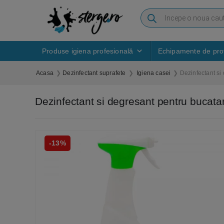
Produse igiena profesională
Echipamente de prot
Acasa
Dezinfectant suprafete
Igiena casei
Dezinfectant si
Dezinfectant si degresant pentru bucatar
-13%