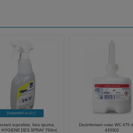
Disponibil cu A.I.​!
ectant suprafete, fara spuma,
Dezinfectant colac WC 475 m
it HYGIENE DES SPRAY 750ml,
420302