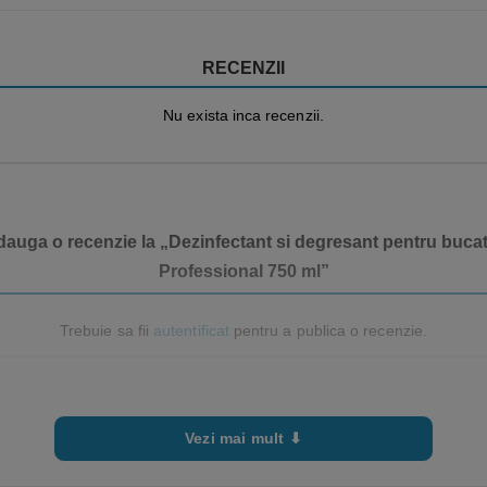
RECENZII
Nu exista inca recenzii.
adauga o recenzie la „Dezinfectant si degresant pentru bucat
Professional 750 ml”
Trebuie sa fii
autentificat
pentru a publica o recenzie.
Vezi mai mult ⬇