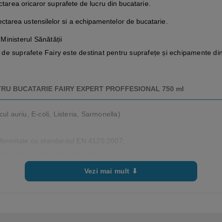
ectarea oricaror suprafete de lucru din bucatarie.
tarea ustensilelor si a echipamentelor de bucatarie.
inisterul Sănătății
de suprafete Fairy este destinat pentru suprafețe și echipamente din b
e
TRU BUCATARIE FAIRY EXPERT PROFFESIONAL 750 ml
ul auriu, E-coli, Listeria, Sarmonella)
nformitate cu standardul EN 4120:2007;
ontaminării produselor alimentare
 pot fi dăunători;
Vezi mai mult ⬇
rita în totalitate.
te.