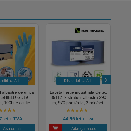
nibil cu A.I.​!
Disponibil cu A.I.​!
il albastre de unica
Laveta hartie industriala Celtex
Rola
a, SHIELD GD19,
35112, 2 straturi, albastra 290
Sup
, 100buc / cutie
m, 970 portii/rola, 2 role/set,
super
edical, HoReCa,
certificata pentru industria
albas
domeniul industrial,
alimentara, Ecolabel
00
out of 5
4.50
out of 5
tate premium
ce
07
lei
+ TVA
44.66
lei
+ TVA
Vezi detalii
Adauga in cos