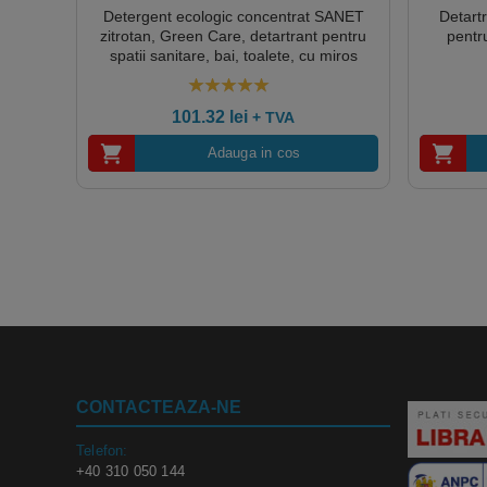
Detergent ecologic concentrat SANET
Detart
zitrotan, Green Care, detartrant pentru
pentr
spatii sanitare, bai, toalete, cu miros
persistent, 5L, certificat A+ de catre Air
Label Score, Ecolabel, Cradle-to-Cradle,
5.00
out of 5
CLP Free, Biodegradabil complet
101.32
lei
+ TVA
Adauga in cos
CONTACTEAZA-NE
Telefon:
+40 310 050 144