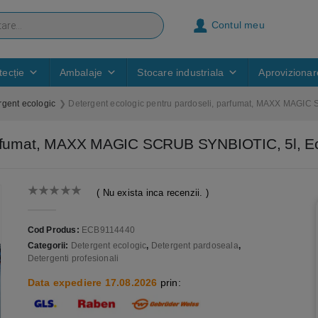
Contul meu
ecție
Ambalaje
Stocare industriala
Aprovizionar
rgent ecologic
Detergent ecologic pentru pardoseli, parfumat, MAXX MAGIC
 parfumat, MAXX MAGIC SCRUB SYNBIOTIC, 5l, E
( Nu exista inca recenzii. )
0
out of 5
Cod Produs:
ECB9114440
Categorii:
Detergent ecologic
,
Detergent pardoseala
,
Detergenti profesionali
Data expediere 17.08.2026
prin: