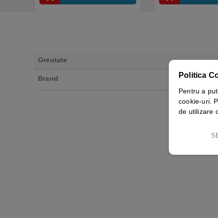
Greutate
Politica C
Brand
Pentru a put
cookie-uri. P
de utilizare 
S