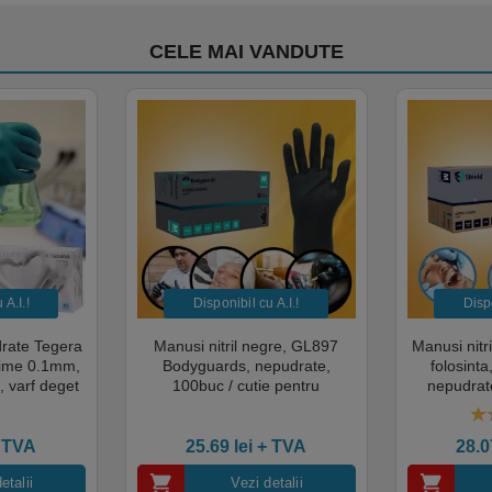
. Dozaj recomandat: 0,5%-1% în funcție de nivelul de murdărie.
CELE MAI VANDUTE
ară.
A.I.​!
Disponibil cu A.I.​!
Dispo
drate Tegera
Manusi nitril negre, GL897
Manusi nitr
sime 0.1mm,
Bodyguards, nepudrate,
folosint
, varf deget
100buc / cutie pentru
nepudrate
cate pentru
examinare, pentru Medical,
pentru M
mentara
HoReCa, saloane si domeniul
saloane si 
5.
industrial, calitate premium
cali
 TVA
25.69
lei
+ TVA
28.
etalii
Vezi detalii