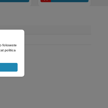
o foloseste
at politica