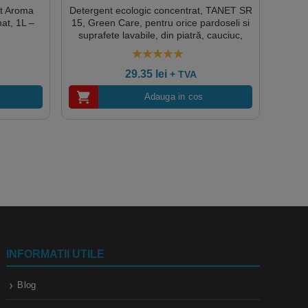
at Aroma
Detergent ecologic concentrat, TANET SR
mat, 1L –
15, Green Care, pentru orice pardoseli si
suprafete lavabile, din piatră, cauciuc,
lemn lacuit, linoleum, PVC, PUR, plastic,
sticlă, ceramică, metal, 1L, certificare
5.00
out of 5
Ecolabel, Nordic Swan, Cradle-to Cradle,
29.35
lei
+ TVA
Biodegradabil complet, Dilutie 0,5%
Adauga in cos
INFORMATII UTILE
Blog