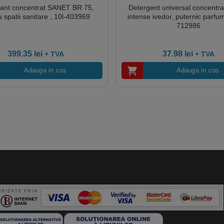
rant concentrat SANET BR 75,
Detergent universal concentr
u spatii sanitare , 10l-403969
intense ivedor, puternic parfu
712986
399.35
lei
37.98
lei
+ TVA
+ TVA
Adauga in cos
Adauga in cos