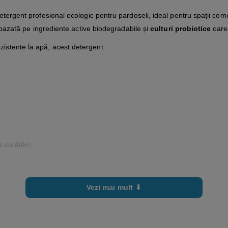
tergent profesional ecologic pentru pardoseli, ideal pentru spații co
 bazată pe ingrediente active biodegradabile și
culturi probiotice
care 
ezistente la apă, acest detergent:
 curățări;
ă;
Vezi mai mult ⬇