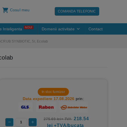
Cosul meu
COMANDA TELEFONIC
NOU!
e Inteligenta
Domenii activitate
Contact
 SCRUB SYNBIOTIC, 5l, Ecolab
colab
In stoc furnizor
Data expediere 17.08.2026
prin:
218.54
275.69 lei+ TVA
lei +TVA/bucata