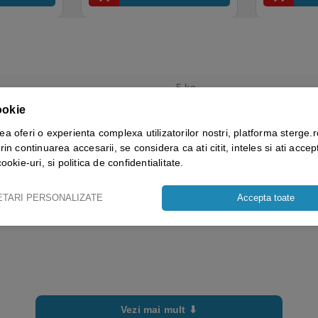
5 kg
ookie
ECOLAB
ea oferi o experienta complexa utilizatorilor nostri, platforma sterge.r
rin continuarea accesarii, se considera ca ati citit, inteles si ati accept
cookie-uri, si politica de confidentialitate.
ETARI PERSONALIZATE
Accepta toate
Vezi mai mult ⬇