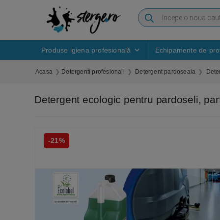
Produse igiena profesională
Echipamente de prot
Acasa
Detergenti profesionali
Detergent pardoseala
Dete
Detergent ecologic pentru pardoseli,
-21%