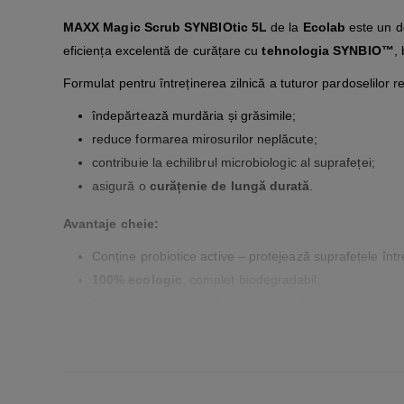
MAXX Magic Scrub SYNBIOtic 5L
de la
Ecolab
este un de
eficiența excelentă de curățare cu
tehnologia SYNBIO™
,
Formulat pentru întreținerea zilnică a tuturor pardoselilor r
îndepărtează murdăria și grăsimile;
reduce formarea mirosurilor neplăcute;
contribuie la echilibrul microbiologic al suprafeței;
asigură o
curățenie de lungă durată
.
Avantaje cheie:
Conține probiotice active – protejează suprafețele între
100% ecologic
, complet biodegradabil;
Fără clătire – eficiență și economie de timp;
Lăsă în urmă un parfum plăcut și prospețime de durat
Compatibil cu planuri HACCP.
Mod de utilizare: