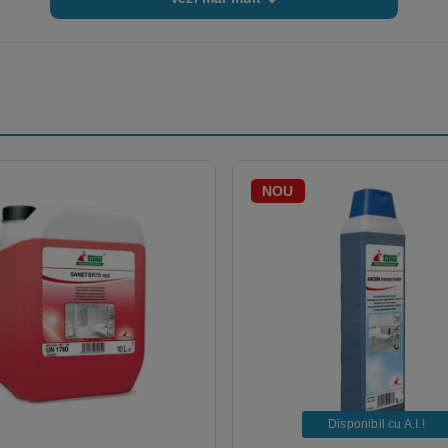
NOU
Disponibil cu A.I.​!