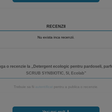
RECENZII
Nu exista inca recenzii.
auga o recenzie la „Detergent ecologic pentru pardoseli, p
SCRUB SYNBIOTIC, 5l, Ecolab”
Trebuie sa fii
autentificat
pentru a publica o recenzie.
Vezi mai mult ⬇