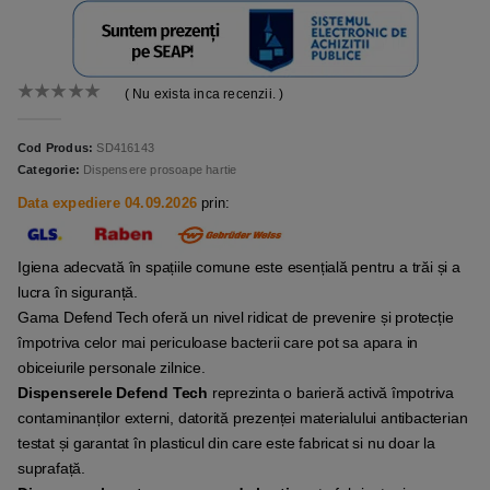
( Nu exista inca recenzii. )
0
out of 5
Cod Produs:
SD416143
Categorie:
Dispensere prosoape hartie
Data expediere 04.09.2026
prin:
Igiena adecvată în spațiile comune este esențială pentru a trăi și a
lucra în siguranță.
Gama Defend Tech oferă un nivel ridicat de prevenire și protecție
împotriva celor mai periculoase bacterii care pot sa apara in
obiceiurile personale zilnice.
Dispenserele Defend Tech
reprezinta o barieră activă împotriva
contaminanților externi, datorită prezenței materialului antibacterian
testat și garantat în plasticul din care este fabricat si nu doar la
suprafață.