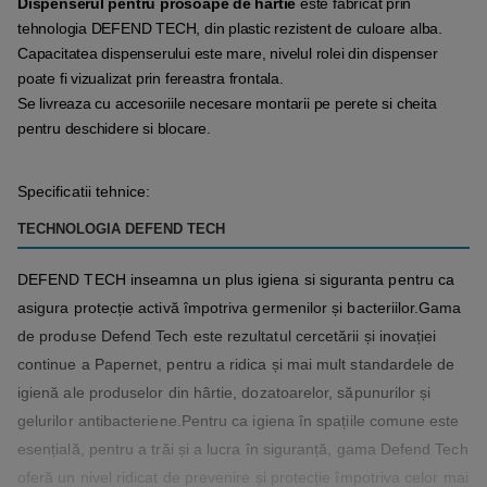
Dispenserul pentru prosoape de hartie
este fabricat prin
tehnologia DEFEND TECH, din plastic rezistent de culoare alba.
Capacitatea dispenserului este mare, nivelul rolei din dispenser
poate fi vizualizat prin fereastra frontala.
Se livreaza cu accesoriile necesare montarii pe perete si cheita
pentru deschidere si blocare.
Specificatii tehnice:
TECHNOLOGIA DEFEND TECH
DEFEND TECH inseamna un plus igiena si siguranta pentru ca
asigura protecție activă împotriva germenilor și bacteriilor.Gama
de produse Defend Tech este rezultatul cercetării și inovației
continue a Papernet, pentru a ridica și mai mult standardele de
igienă ale produselor din hârtie, dozatoarelor, săpunurilor și
gelurilor antibacteriene.Pentru ca igiena în spațiile comune este
esențială, pentru a trăi și a lucra în siguranță, gama Defend Tech
oferă un nivel ridicat de prevenire și protecție împotriva celor mai