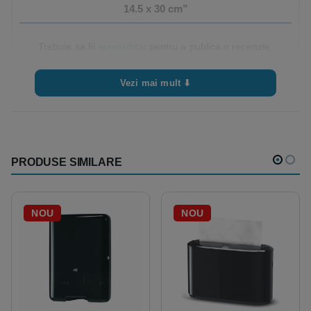
14.5 x 30 cm”
Trebuie sa fii
autentificat
pentru a publica o recenzie.
Vezi mai mult ⬇
PRODUSE SIMILARE
NOU
NOU