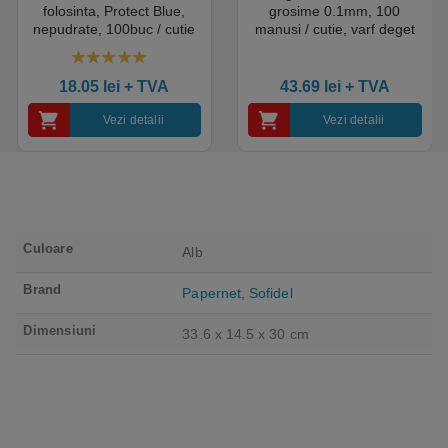
folosinta, Protect Blue,
grosime 0.1mm, 100
nepudrate, 100buc / cutie
manusi / cutie, varf deget
pentru medical, HoReCa,
texturat, certificate pentru
saloane si domeniul
industria alimentara
4.50
out of 5
industrial, calitate premium
18.05
lei
+ TVA
43.69
lei
+ TVA
Vezi detalii
Vezi detalii
Culoare
Alb
Brand
Papernet
,
Sofidel
Dimensiuni
33.6 x 14.5 x 30 cm