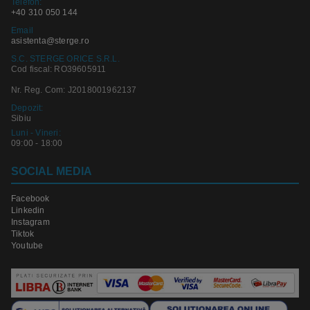
Telefon:
+40 310 050 144
Email
asistenta@sterge.ro
S.C. STERGE ORICE S.R.L.
Cod fiscal: RO39605911
Nr. Reg. Com: J2018001962137
Depozit:
Sibiu
Luni - Vineri:
09:00 - 18:00
SOCIAL MEDIA
Facebook
Linkedin
Instagram
Tiktok
Youtube