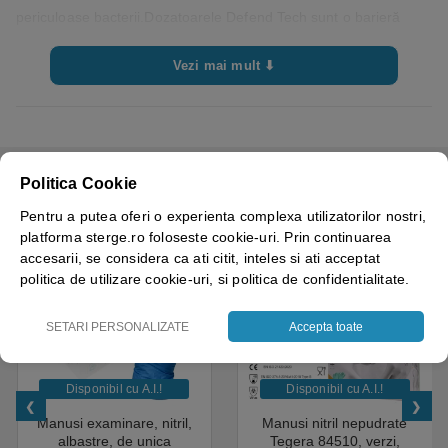
periculoase bacterii.Dozatoarele Defend Tech sunt o barieră
activă împotriva contaminarii externe, datorită prezenței
Vezi mai mult ⬇
materialului antibacterian, testat și garantat, în plasticul din care
sunt fabricate si nu doar la suprafață.Ambalajul produselor de
unică folosință este conceput pentru a asigura igiena, chiar și
după deschidere. Calitatea materiilor prime este certificată de
terți acreditați la nivel internațional, ceea ce înseamnă că
Politica Cookie
CELE MAI VANDUTE
produsele Defend Tech sunt sustenabile din punct de vedere
Pentru a putea oferi o experienta complexa utilizatorilor nostri,
ecologic.
platforma sterge.ro foloseste cookie-uri. Prin continuarea
accesarii, se considera ca ati citit, inteles si ati acceptat
politica de utilizare cookie-uri, si politica de confidentialitate.
SETARI PERSONALIZATE
Accepta toate
Disponibil cu A.I.​!
Disponibil cu A.I.​!
Manusi examinare, nitril,
Manusi nitril nepudrate
albastre, de unica
Tegera 84510, verzi,