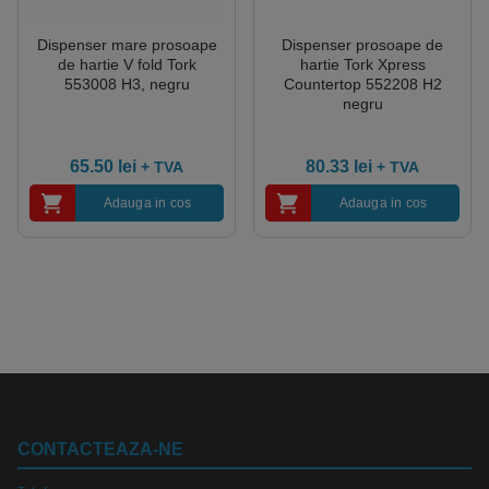
Dispenser mare prosoape
Dispenser prosoape de
de hartie V fold Tork
hartie Tork Xpress
553008 H3, negru
Countertop 552208 H2
negru
65.50
lei
80.33
lei
+ TVA
+ TVA
Adauga in cos
Adauga in cos
CONTACTEAZA-NE