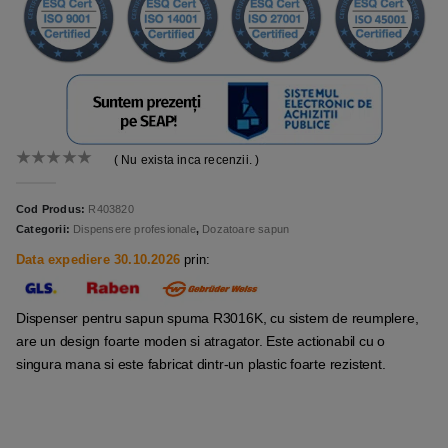
( Nu exista inca recenzii. )
0
out of 5
Cod Produs:
R403820
Categorii:
Dispensere profesionale
,
Dozatoare sapun
Data expediere 30.10.2026
prin:
Dispenser pentru sapun spuma R3016K, cu sistem de reumplere,
are un design foarte moden si atragator. Este actionabil cu o
singura mana si este fabricat dintr-un plastic foarte rezistent.