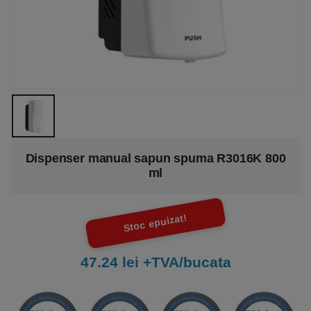
Dispenser manual sapun spuma R3016K 800
ml
Stoc epuizat!
47.24 lei +TVA/bucata