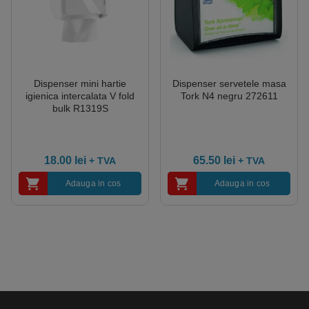
Dispenser mini hartie
Dispenser servetele masa
igienica intercalata V fold
Tork N4 negru 272611
bulk R1319S
18.00
lei
65.50
lei
+ TVA
+ TVA
Adauga in cos
Adauga in cos