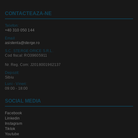
CONTACTEAZA-NE
Telefon:
+40 310 050 144
Email
asistenta@sterge.ro
S.C. STERGE ORICE S.R.L.
Cod fiscal: RO39605911
Nr. Reg. Com: J2018001962137
Depozit:
Sibiu
Luni - Vineri:
09:00 - 18:00
SOCIAL MEDIA
Facebook
Linkedin
Instagram
Tiktok
Youtube