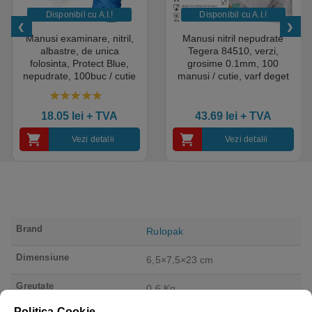
Disponibil cu A.I.​!
Disponibil cu A.I.​!
Manusi examinare, nitril,
Manusi nitril nepudrate
albastre, de unica
Tegera 84510, verzi,
folosinta, Protect Blue,
grosime 0.1mm, 100
nepudrate, 100buc / cutie
manusi / cutie, varf deget
pentru medical, HoReCa,
texturat, certificate pentru
saloane si domeniul
industria alimentara
4.50
out of 5
industrial, calitate premium
18.05
lei
+ TVA
43.69
lei
+ TVA
Vezi detalii
Vezi detalii
Brand
Rulopak
Dimensiune
6,5×7,5×23 cm
Greutate
0,6 Kg
Politica Cookie