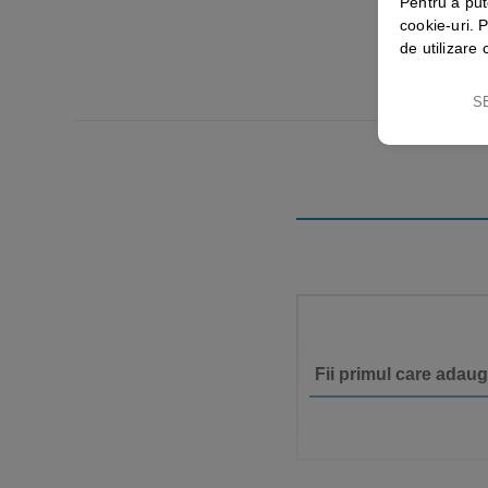
Pentru a put
cookie-uri. P
de utilizare 
S
Fii primul care adaug