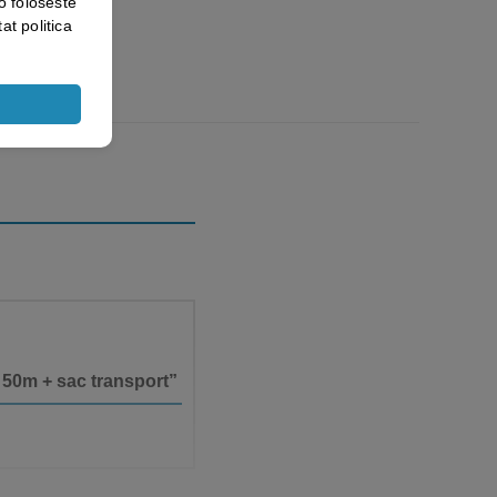
o foloseste
at politica
e 50m + sac transport”