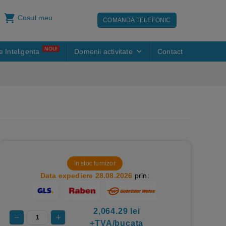
Cosul meu
COMANDA TELEFONIC
NOU!
e Inteligenta
Domenii activitate
Contact
In stoc furnizor
Data expediere 28.08.2026
prin:
2,064.29
lei
+TVA/bucata