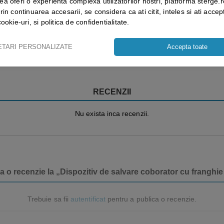
ea oferi o experienta complexa utilizatorilor nostri, platforma sterge.r
rin continuarea accesarii, se considera ca ati citit, inteles si ati accept
cookie-uri, si politica de confidentialitate.
Vezi mai mult ⬇
ETARI PERSONALIZATE
Accepta toate
RECENZII
Nu exista inca recenzii.
a o recenzie la „Dispozitiv de salvare coborator cu franghi
Trebuie sa fii
autentificat
pentru a publica o recenzie.