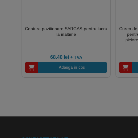
Centura pozitionare SARGAS-pentru lucru
Curea de
la inaltime
pentr
piciore
68.40
lei
+ TVA
Adauga in cos