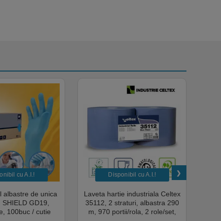
nibil cu A.I.​!
Disponibil cu A.I.​!
il albastre de unica
Laveta hartie industriala Celtex
Rola
a, SHIELD GD19,
35112, 2 straturi, albastra 290
Sup
, 100buc / cutie
m, 970 portii/rola, 2 role/set,
super
edical, HoReCa,
certificata pentru industria
albas