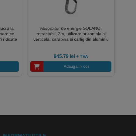
lucru la
Absorbitor de energie SOLANO,
onare,ce
retractabil, 2m, utilizare orizontala si
i ridicate
verticala, carabina si carlig din aluminiu
945.79
lei
+ TVA
Adauga in cos
INFORMATII UTILE