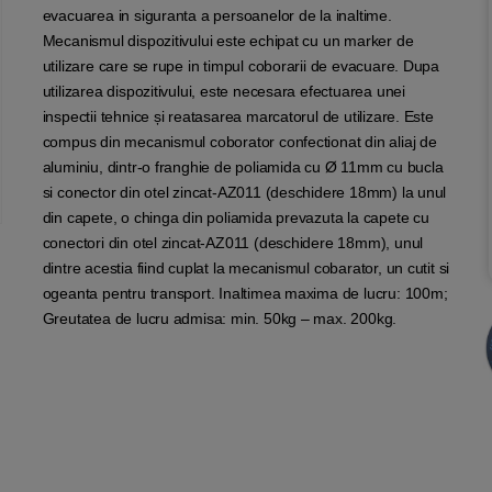
evacuarea in siguranta a persoanelor de la inaltime.
Mecanismul dispozitivului este echipat cu un marker de
utilizare care se rupe in timpul coborarii de evacuare. Dupa
utilizarea dispozitivului, este necesara efectuarea unei
inspectii tehnice și reatasarea marcatorul de utilizare. Este
compus din mecanismul coborator confectionat din aliaj de
aluminiu, dintr-o franghie de poliamida cu Ø 11mm cu bucla
si conector din otel zincat-AZ011 (deschidere 18mm) la unul
din capete, o chinga din poliamida prevazuta la capete cu
conectori din otel zincat-AZ011 (deschidere 18mm), unul
dintre acestia fiind cuplat la mecanismul cobarator, un cutit si
ogeanta pentru transport. Inaltimea maxima de lucru: 100m;
Greutatea de lucru admisa: min. 50kg – max. 200kg.