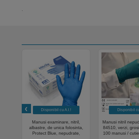
.
Disponibil cu A.I.​!
Disponibil cu 
unica
Manusi examinare, nitril,
Manusi nitril nepu
k,
albastre, de unica folosinta,
84510, verzi, gro
tie
Protect Blue, nepudrate,
100 manusi / cutie
al,
100buc / cutie pentru medical,
texturat, certifi