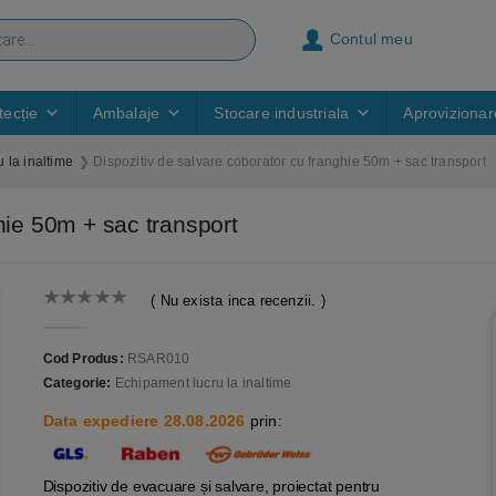
Contul meu
ecție
Ambalaje
Stocare industriala
Aprovizionar
 la inaltime
Dispozitiv de salvare coborator cu franghie 50m + sac transport
hie 50m + sac transport
( Nu exista inca recenzii. )
0
out of 5
Cod Produs:
RSAR010
Categorie:
Echipament lucru la inaltime
Data expediere 28.08.2026
prin:
Dispozitiv de evacuare și salvare, proiectat pentru