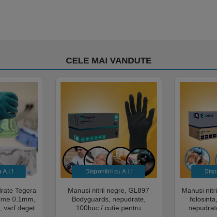
CELE MAI VANDUTE
A.I.​!
Disponibil cu A.I.​!
Dispo
drate Tegera
Manusi nitril negre, GL897
Manusi nitr
sime 0.1mm,
Bodyguards, nepudrate,
folosint
, varf deget
100buc / cutie pentru
nepudrate
cate pentru
examinare, pentru Medical,
pentru M