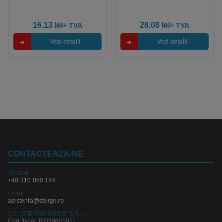
16.13 lei
28.08 lei
+ TVA
+ TVA
Vezi detalii
Vezi detalii
CONTACTEAZA-NE
Telefon:
+40 310 050 144
Email
asistenta@sterge.ro
S.C. STERGE ORICE S.R.L.
Cod fiscal: RO39605911