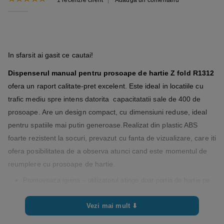
5.00
out of 5
In sfarsit ai gasit ce cautai!
Dispenserul manual pentru prosoape de hartie Z fold R1312
ofera un raport calitate-pret excelent. Este ideal in locatiile cu
trafic mediu spre intens datorita capacitatatii sale de 400 de
prosoape. Are un design compact, cu dimensiuni reduse, ideal
pentru spatiile mai putin generoase.Realizat din plastic ABS
foarte rezistent la socuri, prevazut cu fanta de vizualizare, care iti
ofera posibilitatea de a observa atunci cand este momentul de
reumplere cu prosoape de hartie.
Promoveaza igiena – utilizatorul atinge doar portia de hartie pe
care o foloseste
Compatibil cu prosoape de tip Z si V fold, inguste
Vezi mai mult ⬇
Are un aspect modern, cu un design semi-mat, semilucios, care
se potriveste cu orice locatie