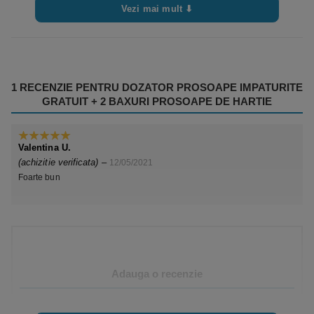
Vezi mai mult ⬇
1 RECENZIE PENTRU
DOZATOR PROSOAPE IMPATURITE
GRATUIT + 2 BAXURI PROSOAPE DE HARTIE
Valentina U.
5
din 5
(achizitie verificata)
–
12/05/2021
Foarte bun
Adauga o recenzie
Trebuie sa fii
autentificat
pentru a publica o recenzie.