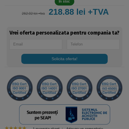
In stoc
218.88 lei +TVA
262.02 lei +tva
Vrei oferta personalizata pentru compania ta?
Solicita oferta!
1
recenzie client
|
Adauga un comentariu