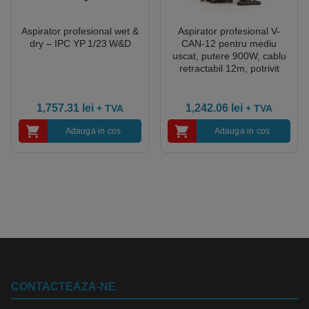
Aspirator profesional wet &
Aspirator profesional V-
dry – IPC YP 1/23 W&D
CAN-12 pentru mediu
uscat, putere 900W, cablu
retractabil 12m, potrivit
pentru hoteluri, birouri,
institutii, scoli si gradinite
1,757.31
lei
1,242.06
lei
+ TVA
+ TVA
Adauga in cos
Adauga in cos
CONTACTEAZA-NE