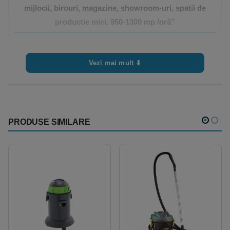
mijlocii, birouri, magazine, showroom-uri, spatii de
productie mici, 950-1300 mp /oră”
Trebuie sa fii
autentificat
pentru a publica o recenzie.
Vezi mai mult ⬇
PRODUSE SIMILARE