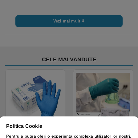
Vezi mai mult ⬇
CELE MAI VANDUTE
Disponibil cu A.I.​!
Disponibil cu A.I.​!
Politica Cookie
Manusi examinare, nitril,
Manusi nitril nepudrate
Pentru a putea oferi o experienta complexa utilizatorilor nostri,
albastre, de unica
Tegera 84510, verzi,