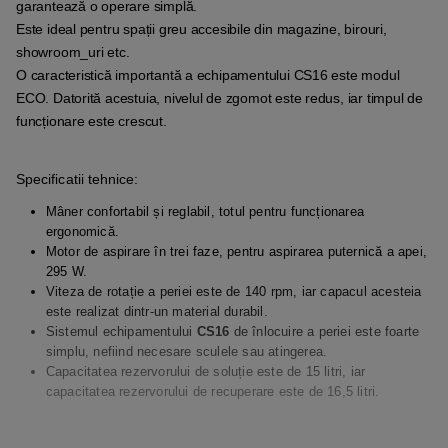
garantează o operare simplă.
Este ideal pentru spații greu accesibile din magazine, birouri,
showroom_uri etc.
O caracteristică importantă a echipamentului CS16 este modul
ECO. Datorită acestuia, nivelul de zgomot este redus, iar timpul de
funcționare este crescut.
Specificatii tehnice:
Mâner confortabil și reglabil, totul pentru funcționarea
ergonomică.
Motor de aspirare în trei faze, pentru aspirarea puternică a apei,
295 W.
Viteza de rotație a periei este de 140 rpm, iar capacul acesteia
este realizat dintr-un material durabil.
Sistemul echipamentului
CS16
de înlocuire a periei este foarte
simplu, nefiind necesare sculele sau atingerea.
Capacitatea rezervorului de soluție este de 15 litri, iar
capacitatea rezervorului de recuperare este de 16,5 litri.