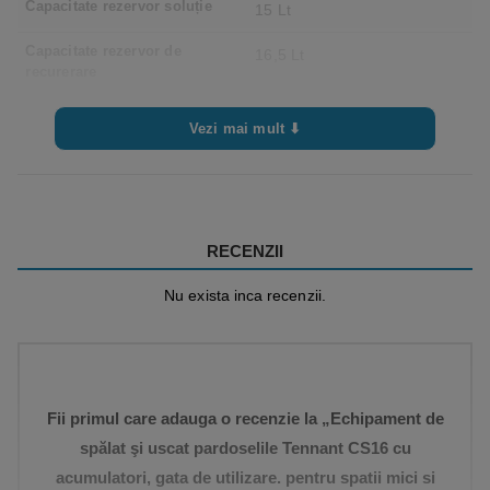
Capacitate rezervor soluție
15 Lt
Capacitate rezervor de
16,5 Lt
recurerare
Număr perii
1
Vezi mai mult ⬇
Front de lucru
350 mm
Rotații perie
140 rpm
Presiune perie
25 kg
RECENZII
Acumulator
24V
Nu exista inca recenzii.
Autonomie
60 min
Deplasare înainte/înapoi
semitracțiune
Fii primul care adauga o recenzie la „Echipament de
Nivel zgomot
68 /66 dB(A) – eco mode
spălat şi uscat pardoselile Tennant CS16 cu
Greutate fără baterii
36 kg
acumulatori, gata de utilizare. pentru spatii mici si