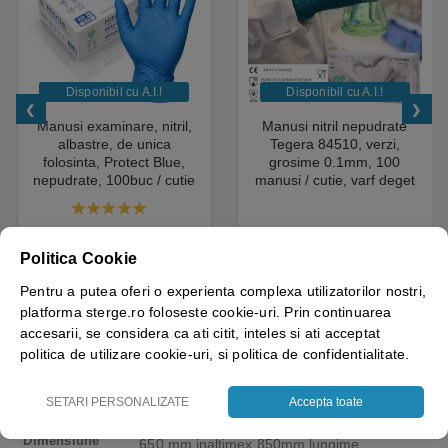
Disponibil cu A.I.​!
Disponibil cu A.I.​!
Manusi examinare, nitril,
Manusi nitril nepudrate
albastre, de unica
Tegera 84510, verzi,
folosinta, Protect Blue,
grosime 0.1mm, 100
nepudrate, 100buc / cutie
manusi / cutie, varf deget
pentru medical, HoReCa,
texturat, certificate pentru
saloane si domeniul
industria alimentara
4.50
out of 5
industrial, calitate premium
18.05
lei
+ TVA
43.69
lei
+ TVA
Politica Cookie
Vezi detalii
Vezi detalii
Pentru a putea oferi o experienta complexa utilizatorilor nostri,
platforma sterge.ro foloseste cookie-uri. Prin continuarea
accesarii, se considera ca ati citit, inteles si ati acceptat
politica de utilizare cookie-uri, si politica de confidentialitate.
Brand
Coba
SETARI PERSONALIZATE
Accepta toate
Dimensiune
650 mm inaltimex 850mm lungime