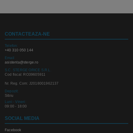
CONTACTEAZA-NE
Telefon:
+40 310 050 144
Email
asistenta@sterge.ro
S.C. STERGE ORICE S.R.L.
Cod fiscal: RO39605911
Nr. Reg. Com: J2018001962137
Depozit:
Sibiu
Luni - Vineri:
09:00 - 18:00
SOCIAL MEDIA
Facebook