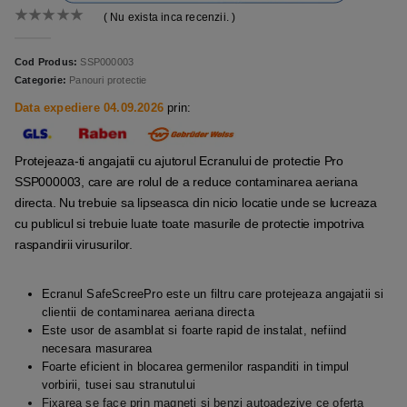
( Nu exista inca recenzii. )
0
out of 5
Cod Produs:
SSP000003
Categorie:
Panouri protectie
Data expediere 04.09.2026
prin:
Protejeaza-ti angajatii cu ajutorul Ecranului de protectie Pro
SSP000003, care are rolul de a reduce contaminarea aeriana
directa. Nu trebuie sa lipseasca din nicio locatie unde se lucreaza
cu publicul si trebuie luate toate masurile de protectie impotriva
raspandirii virusurilor.
Ecranul SafeScreePro este un filtru care protejeaza angajatii si
clientii de contaminarea aeriana directa
Este usor de asamblat si foarte rapid de instalat, nefiind
necesara masurarea
Foarte eficient in blocarea germenilor raspanditi in timpul
vorbirii, tusei sau stranutului
Fixarea se face prin magneti si benzi autoadezive ce oferta