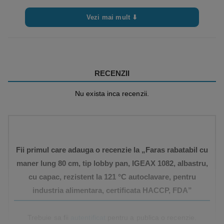
– REACH
Vezi mai mult ⬇
– EU 1935/2004 si revizuiri
– EU 2023/2006 si revizuiri
– EU 10/2011 si revizuiri
– HACCP
RECENZII
Informatii
• Folositi intodeauna un produs in stare buna,
de folosire
Nu exista inca recenzii.
curat, cu suportul intact.
• Manipulați corect produsul, utilizând pe deplin
mânerul ergonomic.
• Alegeți produsul în funcție de suprafata si
murdaria de curatat.
Fii primul care adauga o recenzie la „Faras rabatabil cu
• Scoateți ambalajul și eventualele etichete de
maner lung 80 cm, tip lobby pan, IGEAX 1082, albastru,
pe unealtă; igienizați-l înainte de prima utilizare.
cu capac, rezistent la 121 °C autoclavare, pentru
• Puteti dezinfecta manual sau in autoclave
industria alimentara, certificata HACCP, FDA”
• Dezinfectati ustensilele folosind produse
adecvate de decontaminare, în concentrații,
Trebuie sa fii
autentificat
pentru a publica o recenzie.