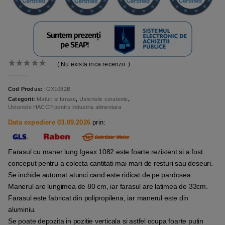
( Nu exista inca recenzii. )
0
out of 5
Cod Produs:
IGX1082B
Categorii:
Maturi si farase
,
Ustensile curatenie
,
Ustensile HACCP pentru industria alimentara
Data expediere 03.09.2026
prin:
Farasul cu maner lung Igeax 1082 este foarte rezistent si a fost
conceput pentru a colecta cantitati mai mari de resturi sau deseuri.
Se inchide automat atunci cand este ridicat de pe pardosea.
Manerul are lungimea de 80 cm, iar farasul are latimea de 33cm.
Farasul este fabricat din polipropilena, iar manerul este din
aluminiu.
Se poate depozita in pozitie verticala si astfel ocupa foarte putin