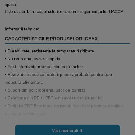
spatiu.
Este disponibil in codul culorilor conform reglementarilor HACCP.
Informatii tehnice:
CARACTERISTICILE PRODUSELOR IGEAX
• Durabilitate, rezistenta la temperaturi ridicate
• Nu retin apa, uscare rapida
• Pot fi sterilizate manual sau in autoclav
• Realizate numai cu materii prime aprobate pentru uz in
industria alimentara
• Suport din polipropilena, usor de curatat
• Fabricate din PP si PBT – nu exista riscul ruginirii
• Perii din PBT Ecoclean, rezistenti la acizi si produse alkaline,
rezistent la detergenti
• Produse eco-sustenabile deoarece sunt 100% reciclabile la
sfarsitul vietii.
Vezi mai mult ⬇