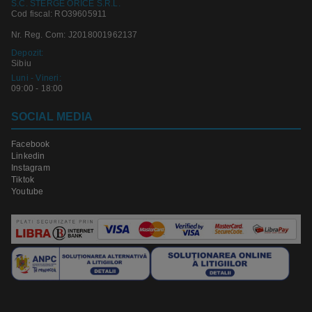
S.C. STERGE ORICE S.R.L.
Cod fiscal: RO39605911
Nr. Reg. Com: J2018001962137
Depozit:
Sibiu
Luni - Vineri:
09:00 - 18:00
SOCIAL MEDIA
Facebook
Linkedin
Instagram
Tiktok
Youtube