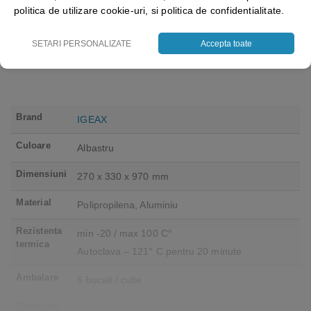
industrial, calitate premium
18.05
lei
+ TVA
43.69
lei
+ TVA
politica de utilizare cookie-uri, si politica de confidentialitate.
Vezi detalii
Vezi detalii
SETARI PERSONALIZATE
Accepta toate
Brand
IGEAX
Culoare
Albastru
Dimensiuni
270 x 330 x 970 mm
Material
Polipropilena, Aluminiu
Rezistenta
min -20 / max 100 C°
termica
Autoclava – 121° C pentru 20 minute
Ambalare
6 bucati / cutie
Standarde
in conformitate cu: