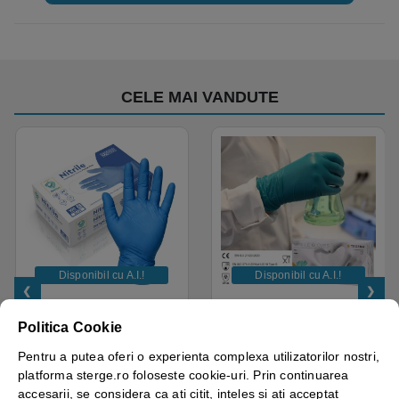
• Gama de culori conform HACCP
CELE MAI VANDUTE
Disponibil cu A.I.​!
Disponibil cu A.I.​!
Manusi examinare, nitril,
Manusi nitril nepudrate
albastre, de unica
Tegera 84510, verzi,
Politica Cookie
folosinta, Protect Blue,
grosime 0.1mm, 100
nepudrate, 100buc / cutie
manusi / cutie, varf deget
Pentru a putea oferi o experienta complexa utilizatorilor nostri,
pentru medical, HoReCa,
texturat, certificate pentru
platforma sterge.ro foloseste cookie-uri. Prin continuarea
saloane si domeniul
industria alimentara
accesarii, se considera ca ati citit, inteles si ati acceptat
4.50
out of 5