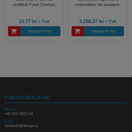
certificat Food Contact,
ustensilelor de curatare,
conform HACCP
imprimat cu codul si forma
acestora, shadow board
IGEAX 1G, 1000 x 3 x 2000
18.77
lei
3,156.27
lei
+ TVA
+ TVA
mm, HACCP
Adauga in cos
Adauga in cos
CONTACTEAZA-NE
Telefon:
+40 310 050 144
Email
asistenta@sterge.ro