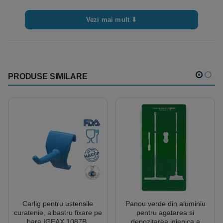
timpi și temperaturile furnizate.
• Asigurați-vă că uneltele se usucă complet
Vezi mai mult ⬇
înainte de următoarea utilizare.
• Agățați uneltele în timp ce se usucă pentru a
evita contaminarea sau deteriorarea.
• Zona de depozitare trebuie să fie curată și
PRODUSE SIMILARE
departe de surse de lumină intensă sau de
căldură.
• Nu folosiți unelte deteriorate, produsul trebuie
sa fie in stare buna pentru utilizare.
Carlig pentru ustensile
Panou verde din aluminiu
curatenie, albastru fixare pe
pentru agatarea si
bara IGEAX 1087B,
depozitarea igienica a