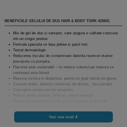
BENEFICIILE GELULUI DE DUS HAIR & BODY TORK 420601
Mix de gel de dus si sampon, care asigura o calitate crescuta
intr-un singur produs
Formula speciala ce lasa pielea si parul moi
Testat dermatologic
Reducerea riscului de contaminare datorita rezervei etanse
prevazuta cu pompita
Flaconul este sustenabil – isi reduce volumul pe masura ce
continutul este folosit
Rezerva inchisa in dispenser, pentru un grad ridicat de igiena
Consum redus, datorita sistemului de dozare , fara pierderi
Cost optim pentru nevoile acoperite
Potrivit pentru hoteluri, SPA-uri, centre sportive
Respectă reglementările UE privind testarea pe animale
Certificari: ISO 22716 (Bune practici de fabricație)
ISO 9001 & 13485 (Sistem de management al calității)
Vezi mai mult ⬇
ISO 14001 (Sistem de management de mediu)
Eticheta ecologică UE nr. autorizație (SE/030/002)