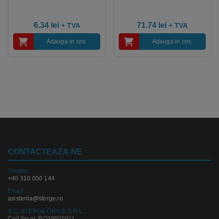
6.34
lei
71.74
lei
+ TVA
+ TVA
Adauga in cos
Adauga in cos
CONTACTEAZA-NE
Telefon:
+40 310 050 144
Email
asistenta@sterge.ro
S.C. STERGE ORICE S.R.L.
Cod fiscal: RO39605911