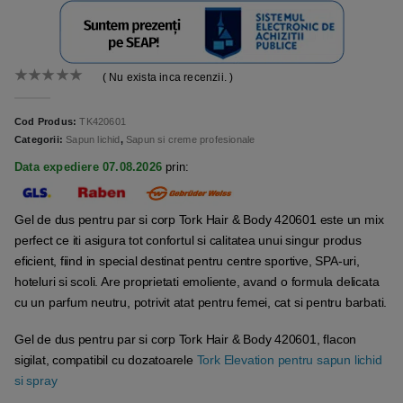
( Nu exista inca recenzii. )
0
out of 5
Cod Produs:
TK420601
Categorii:
Sapun lichid
,
Sapun si creme profesionale
Data expediere 07.08.2026
prin:
Gel de dus pentru par si corp Tork Hair & Body 420601 este un mix
perfect ce iti asigura tot confortul si calitatea unui singur produs
eficient, fiind in special destinat pentru centre sportive, SPA-uri,
hoteluri si scoli. Are proprietati emoliente, avand o formula delicata
cu un parfum neutru, potrivit atat pentru femei, cat si pentru barbati.
Gel de dus pentru par si corp Tork Hair & Body 420601, flacon
sigilat, compatibil cu dozatoarele
Tork Elevation pentru sapun lichid
si spray