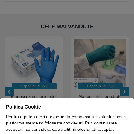
CELE MAI VANDUTE
Disponibil cu A.I.​!
Disponibil cu A.I.​!
Manusi examinare, nitril,
Manusi nitril nepudrate
albastre, de unica
Tegera 84510, verzi,
Politica Cookie
folosinta, Protect Blue,
grosime 0.1mm, 100
nepudrate, 100buc / cutie
manusi / cutie, varf deget
Pentru a putea oferi o experienta complexa utilizatorilor nostri,
pentru medical, HoReCa,
texturat, certificate pentru
platforma sterge.ro foloseste cookie-uri. Prin continuarea
saloane si domeniul
industria alimentara
4.50
out of 5
industrial, calitate premium
accesarii, se considera ca ati citit, inteles si ati acceptat
18.05
lei
+ TVA
43.69
lei
+ TVA