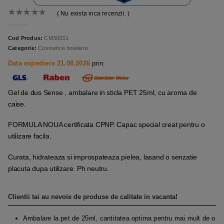
( Nu exista inca recenzii. )
0
out of 5
Cod Produs:
CM30031
Categorie:
Cosmetice hoteliere
Data expediere 21.08.2026
prin:
Gel de dus Sense , ambalare in sticla PET 25ml, cu aroma de
caise.
FORMULA NOUA certificata CPNP. Capac special creat pentru o
utilizare facila.
Curata, hidrateaza si improspateaza pielea, lasand o senzatie
placuta dupa utilizare. Ph neutru.
Clientii tai au nevoie de produse de calitate in vacanta!
Ambalare la pet de 25ml, cantitatea optima pentru mai mult de o