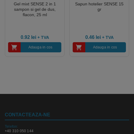
Gel mixt SENSE 2 in 1
Sapun hotelier SENSE 15
sampon si gel de dus,
gr
flacon, 25 ml
0.92
lei
0.46
lei
+ TVA
+ TVA
Adauga in cos
Adauga in cos
CONTACTEAZA-NE
Telefon:
+40 310 050 144