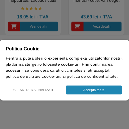
nepudrate, 100buc / cutie
manusi / cutie, varf deget
pentru medical, HoReCa,
texturat, certificate pentru
saloane si domeniul
industria alimentara
4.50
out of 5
industrial, calitate premium
18.05
lei
+ TVA
43.69
lei
+ TVA
Vezi detalii
Vezi detalii
Politica Cookie
Pentru a putea oferi o experienta complexa utilizatorilor nostri,
Greutate
0.025 kg
platforma sterge.ro foloseste cookie-uri. Prin continuarea
accesarii, se considera ca ati citit, inteles si ati acceptat
Brand
Sense
politica de utilizare cookie-uri, si politica de confidentialitate.
SETARI PERSONALIZATE
Accepta toate