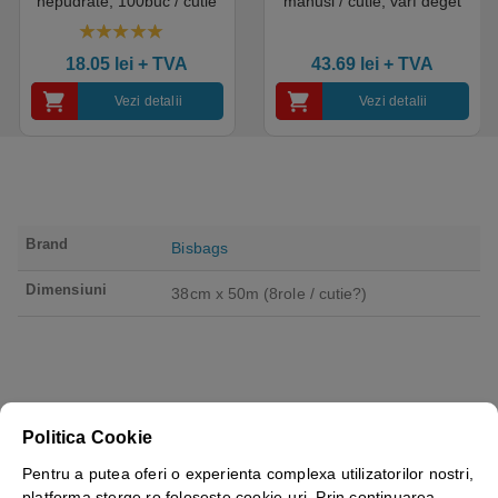
nepudrate, 100buc / cutie
manusi / cutie, varf deget
pentru medical, HoReCa,
texturat, certificate pentru
saloane si domeniul
industria alimentara
4.50
out of 5
industrial, calitate premium
18.05
lei
+ TVA
43.69
lei
+ TVA
Vezi detalii
Vezi detalii
Brand
Bisbags
Dimensiuni
38cm x 50m (8role / cutie?)
Politica Cookie
Pentru a putea oferi o experienta complexa utilizatorilor nostri,
platforma sterge.ro foloseste cookie-uri. Prin continuarea