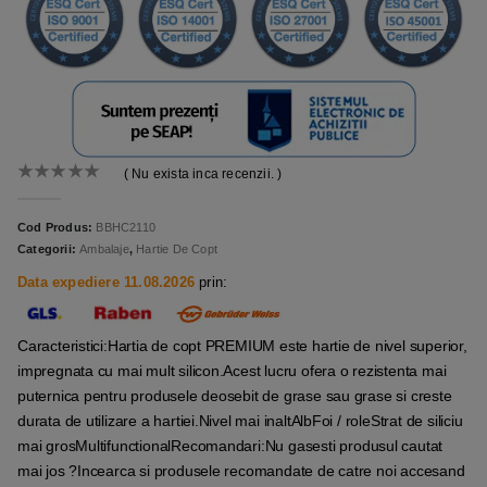
( Nu exista inca recenzii. )
0
out of 5
Cod Produs:
BBHC2110
Categorii:
Ambalaje
,
Hartie De Copt
Data expediere 11.08.2026
prin:
Caracteristici:Hartia de copt PREMIUM este hartie de nivel superior,
impregnata cu mai mult silicon.Acest lucru ofera o rezistenta mai
puternica pentru produsele deosebit de grase sau grase si creste
durata de utilizare a hartiei.Nivel mai inaltAlbFoi / roleStrat de siliciu
mai grosMultifunctionalRecomandari:Nu gasesti produsul cautat
mai jos ?Incearca si produsele recomandate de catre noi accesand