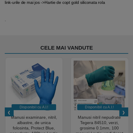
link-urile de mai jos ->Hartie de copt gold siliconata rola
.
CELE MAI VANDUTE
Disponibil cu A.I.​!
Disponibil cu A.I.​!
Manusi examinare, nitril,
Manusi nitril nepudrate
albastre, de unica
Tegera 84510, verzi,
folosinta, Protect Blue,
grosime 0.1mm, 100