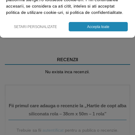
accesarii, se considera ca ati citit, inteles si ati acceptat
politica de utilizare cookie-uri, si politica de confidentialitate.
Vezi mai mult ⬇
SETARI PERSONALIZATE
Accepta toate
RECENZII
Nu exista inca recenzii.
Fii primul care adauga o recenzie la „Hartie de copt alba
siliconata rola – 38cm x 50m – 1 rola”
Trebuie sa fii
autentificat
pentru a publica o recenzie.