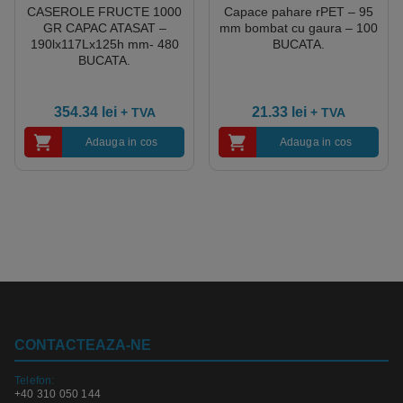
CASEROLE FRUCTE 1000
Capace pahare rPET – 95
GR CAPAC ATASAT –
mm bombat cu gaura – 100
190lx117Lx125h mm- 480
BUCATA.
BUCATA.
354.34
lei
21.33
lei
+ TVA
+ TVA
Adauga in cos
Adauga in cos
CONTACTEAZA-NE
Telefon:
+40 310 050 144