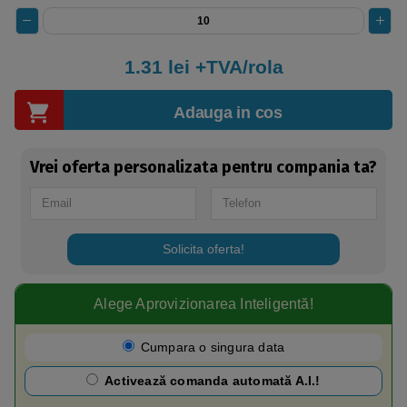
1.31
lei +TVA/rola
Adauga in cos
Vrei oferta personalizata pentru compania ta?
Solicita oferta!
Alege Aprovizionarea Inteligentă!​
Cumpara o singura data
Activează comanda automată A.I.!