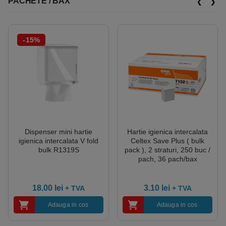
PACHETE / BAX
-15%
Dispenser mini hartie
Hartie igienica intercalata
igienica intercalata V fold
Celtex Save Plus ( bulk
bulk R1319S
pack ), 2 straturi, 250 buc /
pach, 36 pach/bax
18.00
lei
3.10
lei
+ TVA
+ TVA
Adauga in cos
Adauga in cos