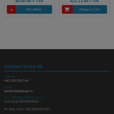
66.80
lei
+ TVA
421.13
lei
+ TVA
Vezi detalii
Adauga in cos
CONTACTEAZA-NE
Telefon:
+40 310 050 144
Email
asistenta@sterge.ro
S.C. STERGE ORICE S.R.L.
Cod fiscal: RO39605911
Nr. Reg. Com: J2018001962137