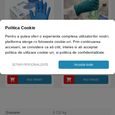
Politica Cookie
Disponibil cu A.I.​!
Disponibil cu A.I.​!
Pentru a putea oferi o experienta complexa utilizatorilor nostri,
platforma sterge.ro foloseste cookie-uri. Prin continuarea
Manusi examinare, nitril,
Manusi nitril nepudrate
accesarii, se considera ca ati citit, inteles si ati acceptat
albastre, de unica
Tegera 84510, verzi,
folosinta, Protect Blue,
grosime 0.1mm, 100
politica de utilizare cookie-uri, si politica de confidentialitate.
nepudrate, 100buc / cutie
manusi / cutie, varf deget
pentru medical, HoReCa,
texturat, certificate pentru
SETARI PERSONALIZATE
Accepta toate
saloane si domeniul
industria alimentara
4.50
out of 5
industrial, calitate premium
18.05
lei
+ TVA
43.69
lei
+ TVA
Vezi detalii
Vezi detalii
Greutate
0.722 kg