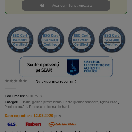
Vezi cum funcționează
( Nu exista inca recenzii. )
0
out of 5
Cod Produs:
SD407578
Categorii:
Hartie igienica profesionala
,
Hartie igienica standard
,
Igiena casei
,
Produse cu A.I.
,
Produse de igiena din hartie
Data expediere 12.08.2026
prin: