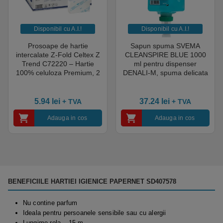
Disponibil cu A.I.​!
Disponibil cu A.I.​!
Prosoape de hartie
Sapun spuma SVEMA
intercalate Z-Fold Celtex Z
CLEANSPIRE BLUE 1000
Trend C72220 – Hartie
ml pentru dispenser
100% celuloza Premium, 2
DENALI-M, spuma delicata
straturi, 150 portii/pachet,
cu parfum proaspat,
25 pachete / bax
hidrateaza si catifeleaza
pielea, albastru
5.94
lei
37.24
lei
+ TVA
+ TVA
Adauga in cos
Adauga in cos
BENEFICIILE HARTIEI IGIENICE PAPERNET SD407578
Nu contine parfum
Ideala pentru persoanele sensibile sau cu alergii
Lungime rola – 15 m