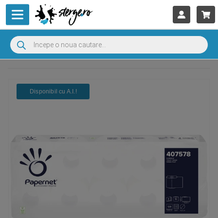
Disponibil cu A.I.​!