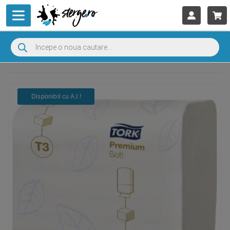
Disponibil cu A.I.​!