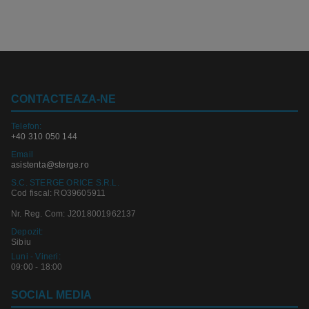
CONTACTEAZA-NE
Telefon:
+40 310 050 144
Email
asistenta@sterge.ro
S.C. STERGE ORICE S.R.L.
Cod fiscal: RO39605911
Nr. Reg. Com: J2018001962137
Depozit:
Sibiu
Luni - Vineri:
09:00 - 18:00
SOCIAL MEDIA