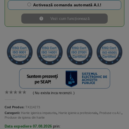
Activează comanda automată A.I.!
Vezi cum funcționează
( Nu exista inca recenzii. )
0
out of 5
Cod Produs:
TK114273
Categorii:
Hartie igienica impaturita
,
Hartie igienica profesionala
,
Produse cu A.I.
,
Produse de igiena din hartie
Data expediere 07.08.2026
prin: