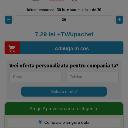
Unitate comanda:
30 buc
sau multiplu de
30
.
7.29
lei +TVA/pachet
Adauga in cos
Vrei oferta personalizata pentru compania ta?
Solicita oferta!
Alege Aprovizionarea Inteligentă!​
Cumpara o singura data