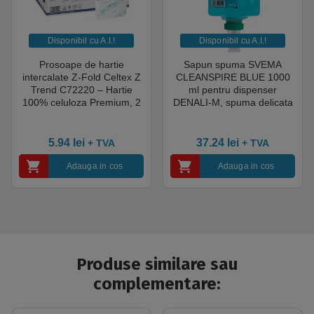
Disponibil cu A.I.​!
Disponibil cu A.I.​!
Prosoape de hartie
Sapun spuma SVEMA
intercalate Z-Fold Celtex Z
CLEANSPIRE BLUE 1000
Trend C72220 – Hartie
ml pentru dispenser
100% celuloza Premium, 2
DENALI-M, spuma delicata
straturi, 150 portii/pachet,
cu parfum proaspat,
25 pachete / bax
hidrateaza si catifeleaza
pielea, albastru
5.94
lei
37.24
lei
+ TVA
+ TVA
Adauga in cos
Adauga in cos
Produse similare sau
complementare: