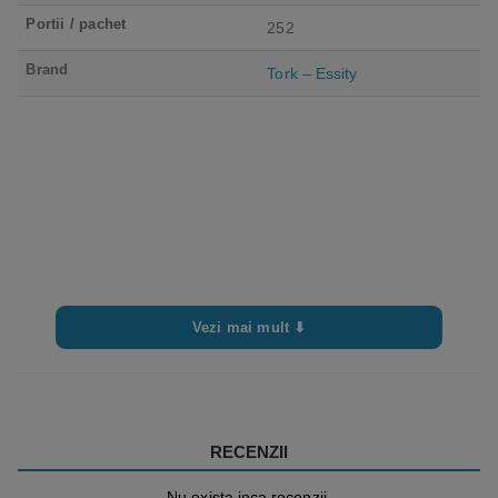
Portii / pachet
252
Brand
Tork – Essity
Vezi mai mult ⬇
RECENZII
Nu exista inca recenzii.