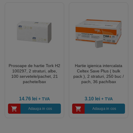
Prosoape de hartie Tork H2
Hartie igienica intercalata
100297, 2 straturi, albe,
Celtex Save Plus ( bulk
100 servetele/pachet, 21
pack ), 2 straturi, 250 buc /
pachete/bax
pach, 36 pach/bax
14.76
lei
3.10
lei
+ TVA
+ TVA
Adauga in cos
Adauga in cos