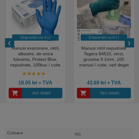
Disponibil cu A.I.​!
Disponibil cu A.I.​!
Manusi examinare, nitril,
Manusi nitril nepudrate
albastre, de unica
Tegera 84510, verzi,
folosinta, Protect Blue,
grosime 0.1mm, 100
nepudrate, 100buc / cutie
manusi / cutie, varf deget
pentru medical, HoReCa,
texturat, certificate pentru
saloane si domeniul
industria alimentara
4.50
out of 5
industrial, calitate premium
18.05
lei
+ TVA
43.69
lei
+ TVA
Vezi detalii
Vezi detalii
Culoare
Alb