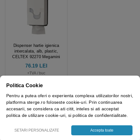
Dispenser hartie igienica
intercalata, alb, plastic,
CELTEX 92270 Megamini
76.19 LEI
+TVA / buc
Vezi produs
Politica Cookie
Pentru a putea oferi o experienta complexa utilizatorilor nostri,
platforma sterge.ro foloseste cookie-uri. Prin continuarea
accesarii, se considera ca ati citit, inteles si ati acceptat
BENEFICIILE HARTIEI IGIENICA INTERCALATA BULCK-PACK
politica de utilizare cookie-uri, si politica de confidentialitate.
TORK T3 114273
SETARI PERSONALIZATE
Accepta toate
Calitate superioara, moale la atingere
Capacitate de 252 portii / rola