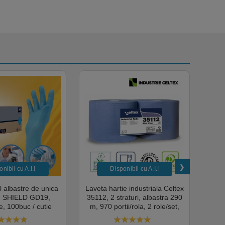
nibil cu A.I.​!
Disponibil cu A.I.​!
il albastre de unica
Laveta hartie industriala Celtex
Rola
a, SHIELD GD19,
35112, 2 straturi, albastra 290
Sup
, 100buc / cutie
m, 970 portii/rola, 2 role/set,
super
edical, HoReCa,
certificata pentru industria
albas
domeniul industrial,
alimentara, Ecolabel