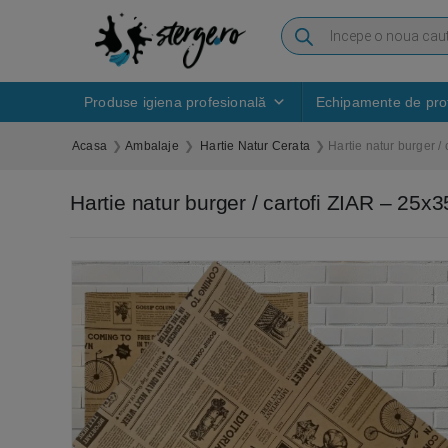
Produse igiena profesională
Echipamente de prot
Acasa
Ambalaje
Hartie Natur Cerata
Hartie natur burger /
Hartie natur burger / cartofi ZIAR – 25x