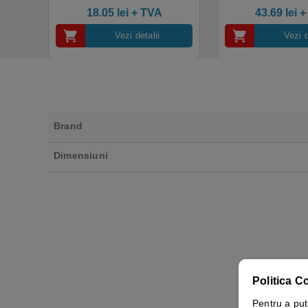
4.50
out of 5
industrial, calitate premium
18.05
lei
+ TVA
43.69
lei
+
Vezi detalii
Vezi d
Brand
Dimensiuni
Politica C
Pentru a put