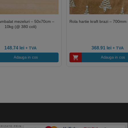
 ambalat mezeluri – 50x70cm –
Rola hartie kraft brazi – 700mm 
10kg (@ 380 coli)
148.74
lei
368.91
lei
+ TVA
+ TVA
Adauga in cos
Adauga in cos