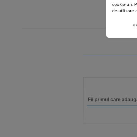
cookie-uri. P
de utilizare 
S
Fii primul care adaug