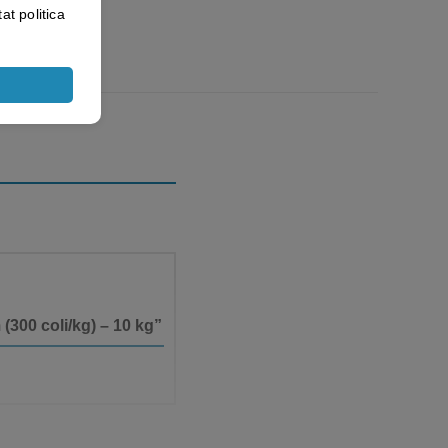
at politica
(300 coli/kg) – 10 kg”