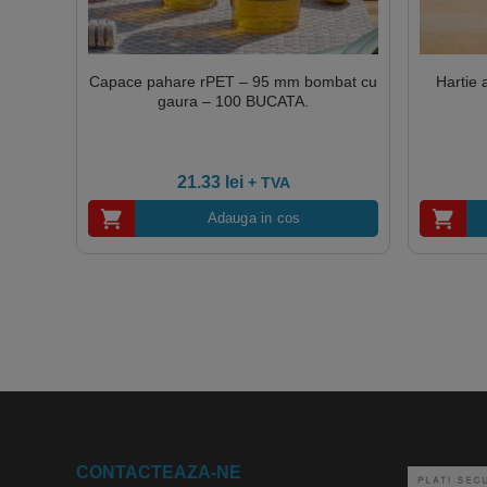
Capace pahare rPET – 95 mm bombat cu
Hartie
gaura – 100 BUCATA.
21.33
lei
+ TVA
Adauga in cos
CONTACTEAZA-NE