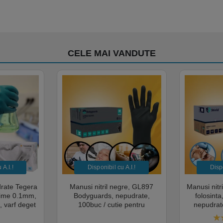
CELE MAI VANDUTE
A.I.​!
Disponibil cu A.I.​!
Dispo
drate Tegera
Manusi nitril negre, GL897
Manusi nitr
sime 0.1mm,
Bodyguards, nepudrate,
folosint
, varf deget
100buc / cutie pentru
nepudrate
cate pentru
examinare, pentru Medical,
pentru M
mentara
HoReCa, saloane si domeniul
saloane si 