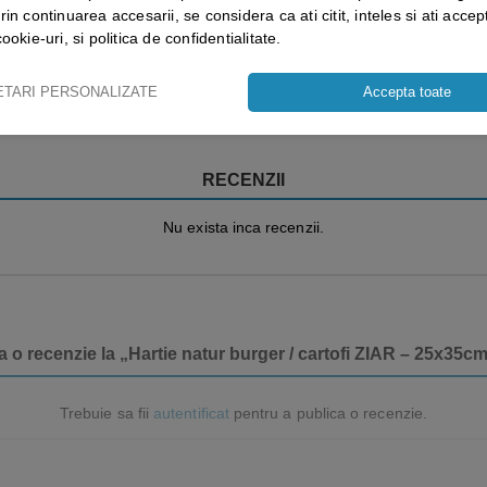
rin continuarea accesarii, se considera ca ati citit, inteles si ati accept
cookie-uri, si politica de confidentialitate.
Vezi mai mult ⬇
ETARI PERSONALIZATE
Accepta toate
RECENZII
Nu exista inca recenzii.
a o recenzie la „Hartie natur burger / cartofi ZIAR – 25x35cm 
Trebuie sa fii
autentificat
pentru a publica o recenzie.