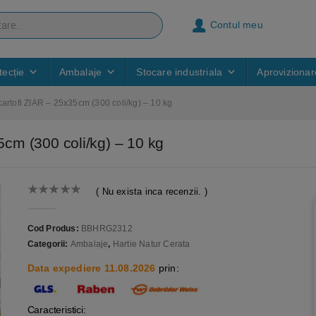
Contul meu
ecție
Ambalaje
Stocare industriala
Aprovizionar
 cartofi ZIAR – 25x35cm (300 coli/kg) – 10 kg
35cm (300 coli/kg) – 10 kg
( Nu exista inca recenzii. )
0
out of 5
Cod Produs:
BBHRG2312
Categorii:
Ambalaje
,
Hartie Natur Cerata
Data expediere 11.08.2026
prin:
Caracteristici: