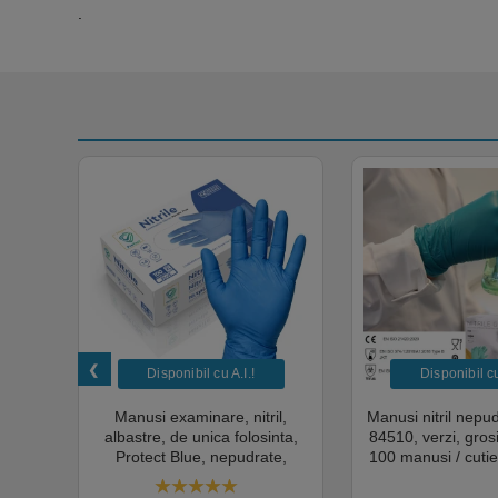
.
Disponibil cu A.I.​!
Disponibil cu 
unica
Manusi examinare, nitril,
Manusi nitril nepu
k,
albastre, de unica folosinta,
84510, verzi, gro
tie
Protect Blue, nepudrate,
100 manusi / cutie
al,
100buc / cutie pentru medical,
texturat, certifi
rial,
HoReCa, saloane si domeniul
industria ali