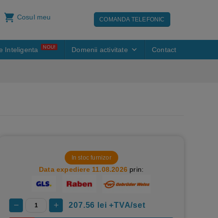
Cosul meu
COMANDA TELEFONIC
NOU!
e Inteligenta
Domenii activitate
Contact
In stoc furnizor
Data expediere 11.08.2026
prin:
207.56
lei +TVA/set