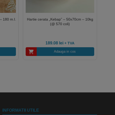
– 180 m.l.
Hartie cerata „Kebap” – 50x70cm – 10kg
(@ 570 coli)
189.08
lei
+ TVA
Adauga in cos
INFORMATII UTILE