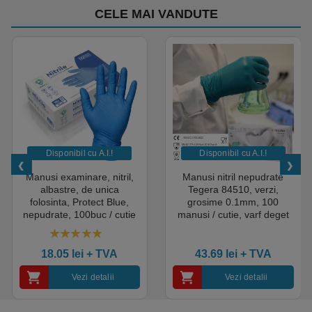
CELE MAI VANDUTE
Disponibil cu A.I.​!
Disponibil cu A.I.​!
Manusi examinare, nitril,
Manusi nitril nepudrate
albastre, de unica
Tegera 84510, verzi,
folosinta, Protect Blue,
grosime 0.1mm, 100
nepudrate, 100buc / cutie
manusi / cutie, varf deget
pentru medical, HoReCa,
texturat, certificate pentru
saloane si domeniul
industria alimentara
4.50
out of 5
industrial, calitate premium
18.05
lei
+ TVA
43.69
lei
+ TVA
Vezi detalii
Vezi detalii