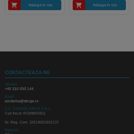
Adauga in cos
Adauga in cos
CONTACTEAZA-NE
Telefon:
+40 310 050 144
Email
asistenta@sterge.ro
S.C. STERGE ORICE S.R.L.
Cod fiscal: RO39605911
Nr. Reg. Com: J2018001962137
Depozit: