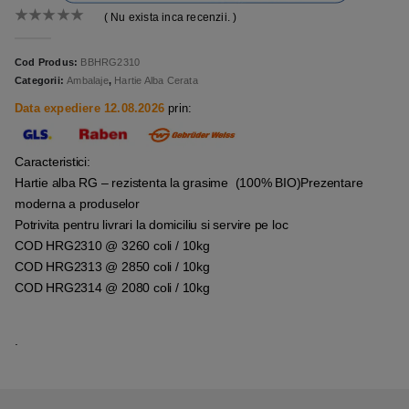
( Nu exista inca recenzii. )
0
out of 5
Cod Produs:
BBHRG2310
Categorii:
Ambalaje
,
Hartie Alba Cerata
Data expediere 12.08.2026
prin:
Caracteristici:
Hartie alba RG – rezistenta la grasime (100% BIO)Prezentare
moderna a produselor
Potrivita pentru livrari la domiciliu si servire pe loc
COD HRG2310 @ 3260 coli / 10kg
COD HRG2313 @ 2850 coli / 10kg
COD HRG2314 @ 2080 coli / 10kg
.