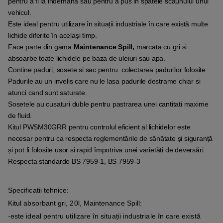
pentru a fi la indemana sau pentru a pus in spatele scaunului unui
vehicul.
Este ideal pentru utilizare în situații industriale în care există multe
lichide diferite în același timp.
Face parte din gama
Maintenance Spill,
marcata cu gri si
absoarbe toate lichidele pe baza de uleiuri sau apa.
Contine paduri, sosete si sac pentru colectarea padurilor folosite
Padurile au un invelis care nu le lasa padurile destrame chiar si
atunci cand sunt saturate.
Sosetele au cusaturi duble pentru pastrarea unei cantitati maxime
de fluid.
Kitul PWSM30GRR pentru controlul eficient al lichidelor este
necesar pentru ca respecta reglementările de sănătate și siguranță
și pot fi folosite usor si rapid împotriva unei varietăți de deversări.
Respecta standarde BS 7959-1, BS 7959-3
Specificatii tehnice:
Kitul absorbant gri, 20l, Maintenance Spill:
-este ideal pentru utilizare în situații industriale în care există