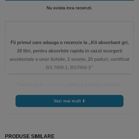
Nu exista inca recenzii.
Fii primul care adauga o recenzie la „Kit absorbant gri,
20 litri, pentru absorbtie rapida in cazul scurgerii
accidentale a unor lichide, 2 sosete, 20 paduri, certificat
BS 7959-1, BS7959-3”
Trebuie sa fii
autentificat
pentru a publica o recenzie.
Vezi mai mult ⬇
PRODUSE SIMILARE