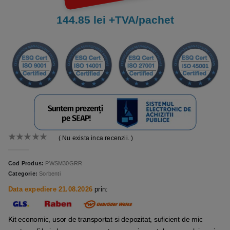
144.85 lei +TVA/pachet
( Nu exista inca recenzii. )
0
out of 5
Cod Produs:
PWSM30GRR
Categorie:
Sorbenti
Data expediere 21.08.2026
prin:
Kit economic, usor de transportat si depozitat, suficient de mic