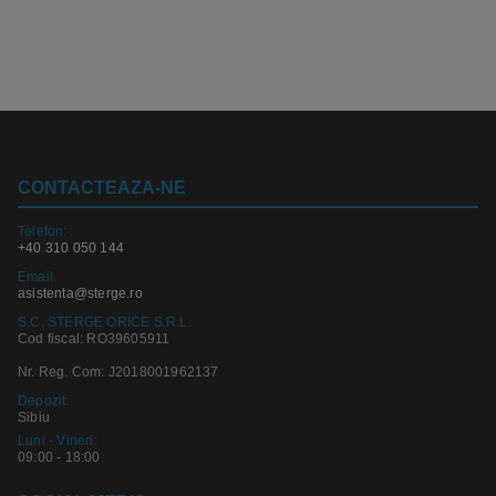
CONTACTEAZA-NE
Telefon:
+40 310 050 144
Email
asistenta@sterge.ro
S.C. STERGE ORICE S.R.L.
Cod fiscal: RO39605911
Nr. Reg. Com: J2018001962137
Depozit:
Sibiu
Luni - Vineri:
09:00 - 18:00