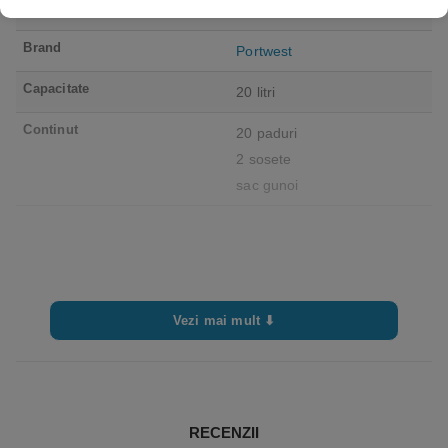
Culoare
Gri
Brand
Portwest
Capacitate
20 litri
Continut
20 paduri
2 sosete
sac gunoi
Vezi mai mult ⬇
RECENZII