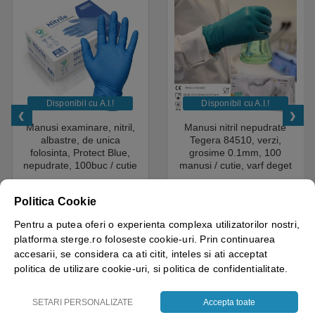
Disponibil cu A.I.​!
Disponibil cu A.I.​!
Manusi examinare, nitril,
Manusi nitril nepudrate
albastre, de unica
Tegera 84510, verzi,
folosinta, Protect Blue,
grosime 0.1mm, 100
nepudrate, 100buc / cutie
manusi / cutie, varf deget
pentru medical, HoReCa,
texturat, certificate pentru
saloane si domeniul
industria alimentara
4.50
out of 5
Politica Cookie
industrial, calitate premium
18.05
lei
+ TVA
43.69
lei
+ TVA
Pentru a putea oferi o experienta complexa utilizatorilor nostri,
Vezi detalii
Vezi detalii
platforma sterge.ro foloseste cookie-uri. Prin continuarea
accesarii, se considera ca ati citit, inteles si ati acceptat
politica de utilizare cookie-uri, si politica de confidentialitate.
SETARI PERSONALIZATE
Accepta toate