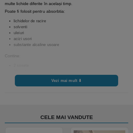
multe lichide diferite în același timp.
Poate fi folosit pentru absorbtia:
lichidelor de racire
solventi
uleiuri
acizi usori
substante alcaline usoare
Contine:
2 sosete
20 paduri
saci
Vezi mai mult ⬇
instructiuni de utilizare
geanta transparenta in care este livrat
CELE MAI VANDUTE