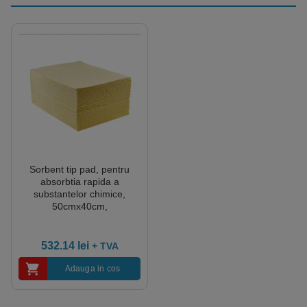
Sorbent tip pad, pentru
absorbtia rapida a
substantelor chimice,
50cmx40cm,
200bucati/pachet
532.14
lei
+ TVA
Adauga in cos