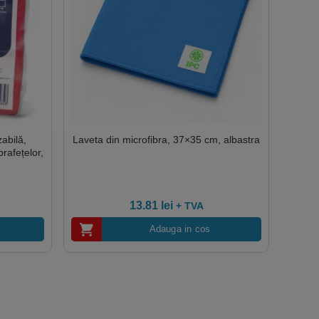
zabilă,
Laveta din microfibra, 37×35 cm, albastra
prafețelor,
13.81
lei
+ TVA
Adauga in cos