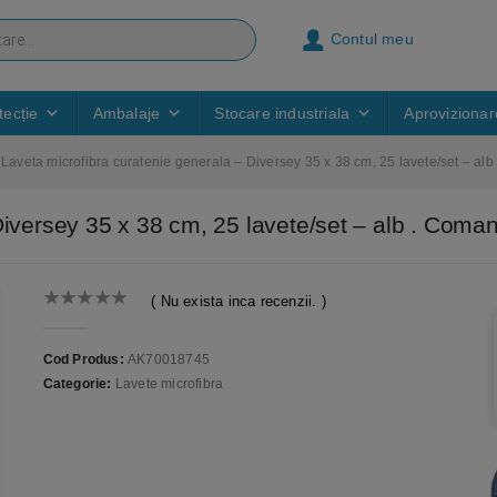
Contul meu
ecție
Ambalaje
Stocare industriala
Aprovizionar
Laveta microfibra curatenie generala – Diversey 35 x 38 cm, 25 lavete/set – alb
Diversey 35 x 38 cm, 25 lavete/set – alb . Com
( Nu exista inca recenzii. )
0
out of 5
Cod Produs:
AK70018745
Categorie:
Lavete microfibra