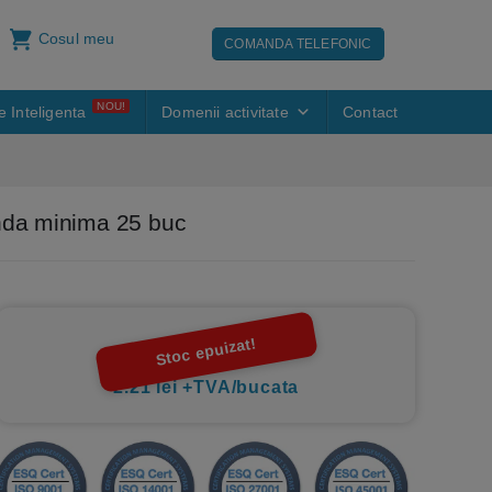
Cosul meu
COMANDA TELEFONIC
NOU!
e Inteligenta
Domenii activitate
Contact
anda minima 25 buc
Stoc epuizat!
2.21 lei +TVA/bucata