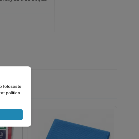
o foloseste
at politica