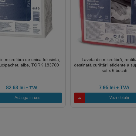
in microfibra de unica folosinta,
Laveta din microfibră, reutili
uc/pachet, albe, TORK 183700
destinată curățării eficiente a su
set x 6 bucati
82.63
lei
7.95
lei
+ TVA
+ TVA
Adauga in cos
Vezi detalii