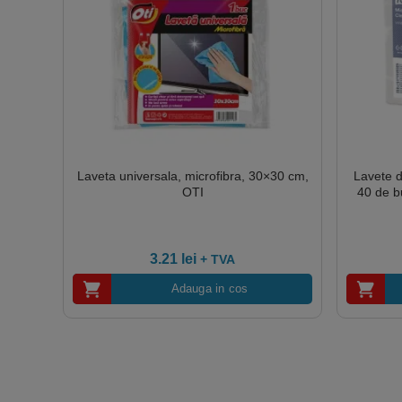
Laveta universala, microfibra, 30×30 cm,
Lavete d
OTI
40 de b
3.21
lei
+ TVA
Adauga in cos