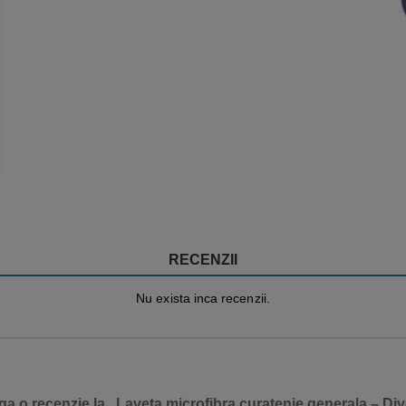
RECENZII
Nu exista inca recenzii.
ga o recenzie la „Laveta microfibra curatenie generala – Di