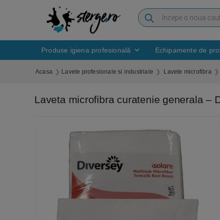
Produse igiena profesională
Echipamente de prot
Acasa
Lavete profesionale si industriale
Lavete microfibra
Laveta microfibra curatenie generala – 