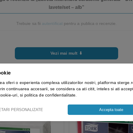
lavete/set – alb”
Trebuie sa fii
autentificat
pentru a publica o recenzie.
Vezi mai mult ⬇
ookie
ea oferi o experienta complexa utilizatorilor nostri, platforma sterge.r
rin continuarea accesarii, se considera ca ati citit, inteles si ati accept
cookie-uri, si politica de confidentialitate.
ETARI PERSONALIZATE
Accepta toate