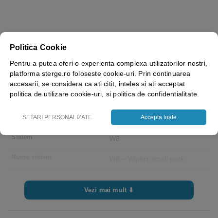
Brand
Tork – Essity
Politica Cookie
Greutate
346.5 g
Pentru a putea oferi o experienta complexa utilizatorilor nostri,
platforma sterge.ro foloseste cookie-uri. Prin continuarea
Latime
195 mm
accesarii, se considera ca ati citit, inteles si ati acceptat
politica de utilizare cookie-uri, si politica de confidentialitate.
Lungime
160 mm
Inaltime
SETARI PERSONALIZATE
Accepta toate
105 mm
Sistem
W8
Nume sistem
W8 – Wipers small pack
Culoare
Blue
Vezi mai mult ⬇
Latime rola
0 cm
Diametru rola