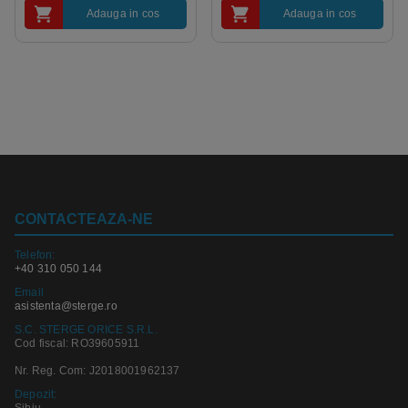
Adauga in cos
Adauga in cos
CONTACTEAZA-NE
Telefon:
+40 310 050 144
Email
asistenta@sterge.ro
S.C. STERGE ORICE S.R.L.
Cod fiscal: RO39605911
Nr. Reg. Com: J2018001962137
Depozit:
Sibiu