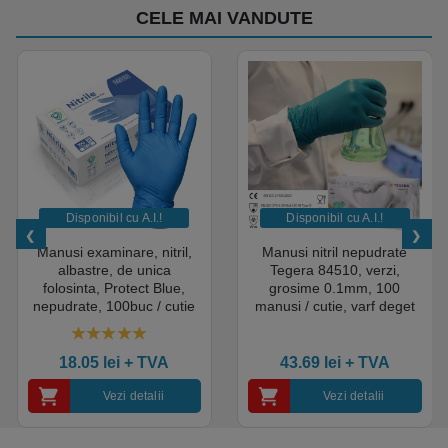
CELE MAI VANDUTE
Disponibil cu A.I.​!
Disponibil cu A.I.​!
Manusi examinare, nitril,
Manusi nitril nepudrate
albastre, de unica
Tegera 84510, verzi,
folosinta, Protect Blue,
grosime 0.1mm, 100
nepudrate, 100buc / cutie
manusi / cutie, varf deget
pentru medical, HoReCa,
texturat, certificate pentru
saloane si domeniul
industria alimentara
4.50
out of 5
industrial, calitate premium
18.05
lei
+ TVA
43.69
lei
+ TVA
Vezi detalii
Vezi detalii