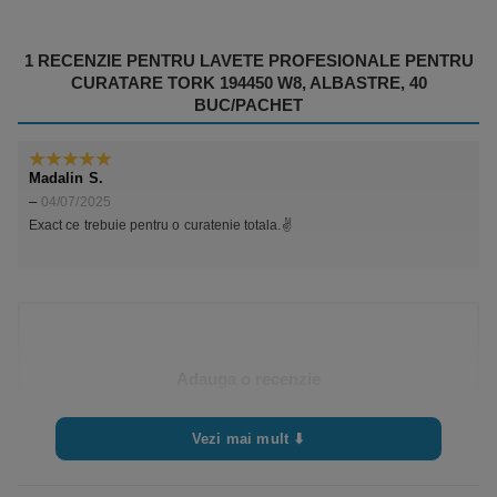
0 cm
Diametru miez interior
0 cm
1 RECENZIE PENTRU
LAVETE PROFESIONALE PENTRU
CURATARE TORK 194450 W8, ALBASTRE, 40
Diametru miez exterior
0 cm
BUC/PACHET
Straturi
1
Madalin S.
5
din 5
–
04/07/2025
Exact ce trebuie pentru o curatenie totala.✌️
Adauga o recenzie
Trebuie sa fii
autentificat
pentru a publica o recenzie.
Vezi mai mult ⬇