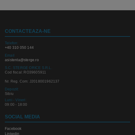
CONTACTEAZA-NE
Telefon:
+40 310 050 144
Email
asistenta@sterge.ro
S.C. STERGE ORICE S.R.L.
Cod fiscal: RO39605911
Nr. Reg. Com: J2018001962137
Depozit:
Sibiu
Luni - Vineri:
09:00 - 18:00
SOCIAL MEDIA
Facebook
Linkedin