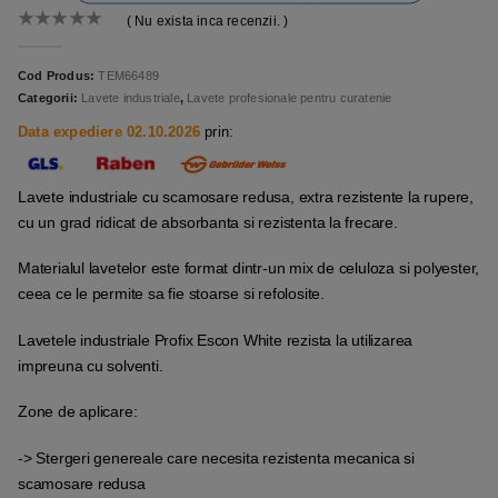
( Nu exista inca recenzii. )
0
out of 5
Cod Produs:
TEM66489
Categorii:
Lavete industriale
,
Lavete profesionale pentru curatenie
Data expediere 02.10.2026
prin:
Lavete industriale cu scamosare redusa, extra rezistente la rupere,
cu un grad ridicat de absorbanta si rezistenta la frecare.
Materialul lavetelor este format dintr-un mix de celuloza si polyester,
ceea ce le permite sa fie stoarse si refolosite.
Lavetele industriale Profix Escon White rezista la utilizarea
impreuna cu solventi.
Zone de aplicare:
-> Stergeri genereale care necesita rezistenta mecanica si
scamosare redusa