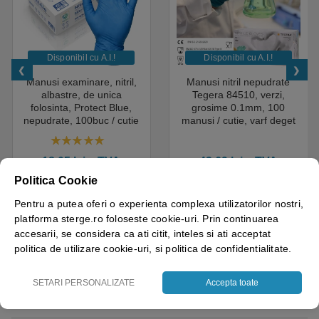
Disponibil cu A.I.​!
Disponibil cu A.I.​!
Manusi examinare, nitril,
Manusi nitril nepudrate
albastre, de unica
Tegera 84510, verzi,
folosinta, Protect Blue,
grosime 0.1mm, 100
nepudrate, 100buc / cutie
manusi / cutie, varf deget
pentru medical, HoReCa,
texturat, certificate pentru
saloane si domeniul
industria alimentara
4.50
out of 5
industrial, calitate premium
18.05
lei
+ TVA
43.69
lei
+ TVA
Politica Cookie
Vezi detalii
Vezi detalii
Pentru a putea oferi o experienta complexa utilizatorilor nostri,
platforma sterge.ro foloseste cookie-uri. Prin continuarea
accesarii, se considera ca ati citit, inteles si ati acceptat
politica de utilizare cookie-uri, si politica de confidentialitate.
Greutate
0.5 kg
SETARI PERSONALIZATE
Accepta toate
Brand
TEMCA