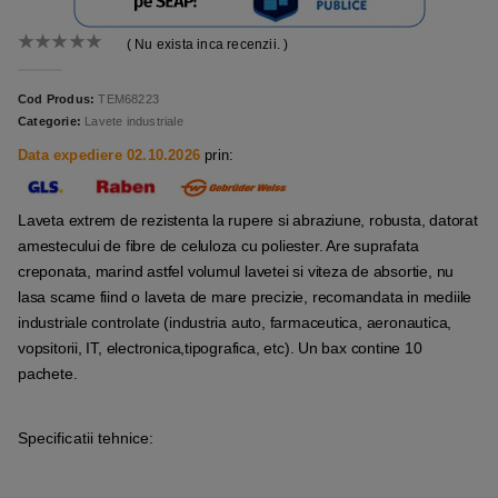
( Nu exista inca recenzii. )
0
out of 5
Cod Produs:
TEM68223
Categorie:
Lavete industriale
Data expediere 02.10.2026
prin:
Laveta extrem de rezistenta la rupere si abraziune, robusta, datorat
amestecului de fibre de celuloza cu poliester. Are suprafata
creponata, marind astfel volumul lavetei si viteza de absortie, nu
lasa scame fiind o laveta de mare precizie, recomandata in mediile
industriale controlate (industria auto, farmaceutica, aeronautica,
vopsitorii, IT, electronica,tipografica, etc). Un bax contine 10
pachete.
Specificatii tehnice: