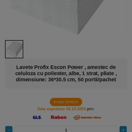
Lavete Profix Escon Power , amestec de
celuloza cu poliester, albe, 1 strat, pliate ,
dimensiune: 36*30.5 cm, 50 portii/pachet
In stoc furnizor
Data expediere 02.10.2026
prin: