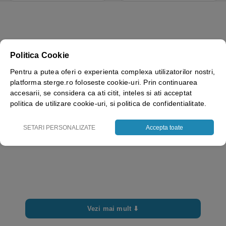
Brand
Celtex
Politica Cookie
Straturi
Pentru a putea oferi o experienta complexa utilizatorilor nostri,
1
platforma sterge.ro foloseste cookie-uri. Prin continuarea
accesarii, se considera ca ati citit, inteles si ati acceptat
politica de utilizare cookie-uri, si politica de confidentialitate.
SETARI PERSONALIZATE
Accepta toate
Vezi mai mult ⬇