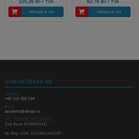
325.26
lei
92.76
lei
+ TVA
+ TVA
Adauga in cos
Adauga in cos
CONTACTEAZA-NE
Telefon:
+40 310 050 144
Email
asistenta@sterge.ro
S.C. STERGE ORICE S.R.L.
Cod fiscal: RO39605911
Nr. Reg. Com: J2018001962137