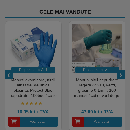
CELE MAI VANDUTE
Disponibil cu A.I.​!
Disponibil cu A.I.​!
Manusi examinare, nitril,
Manusi nitril nepudrate
albastre, de unica
Tegera 84510, verzi,
folosinta, Protect Blue,
grosime 0.1mm, 100
nepudrate, 100buc / cutie
manusi / cutie, varf deget
pentru medical, HoReCa,
texturat, certificate pentru
saloane si domeniul
industria alimentara
4.50
out of 5
industrial, calitate premium
18.05
lei
+ TVA
43.69
lei
+ TVA
Vezi detalii
Vezi detalii