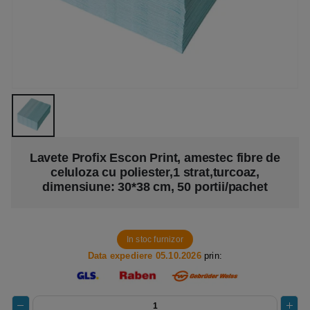
Lavete Profix Escon Print, amestec fibre de
celuloza cu poliester,1 strat,turcoaz,
dimensiune: 30*38 cm, 50 portii/pachet
In stoc furnizor
Data expediere 05.10.2026
prin: