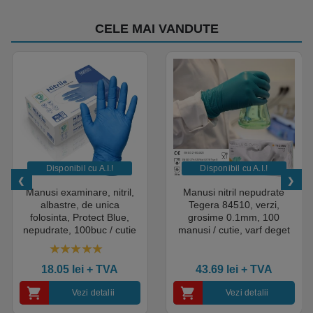
CELE MAI VANDUTE
Disponibil cu A.I.​!
Disponibil cu A.I.​!
Manusi examinare, nitril,
Manusi nitril nepudrate
albastre, de unica
Tegera 84510, verzi,
folosinta, Protect Blue,
grosime 0.1mm, 100
nepudrate, 100buc / cutie
manusi / cutie, varf deget
pentru medical, HoReCa,
texturat, certificate pentru
saloane si domeniul
industria alimentara
4.50
out of 5
industrial, calitate premium
18.05
lei
+ TVA
43.69
lei
+ TVA
Vezi detalii
Vezi detalii