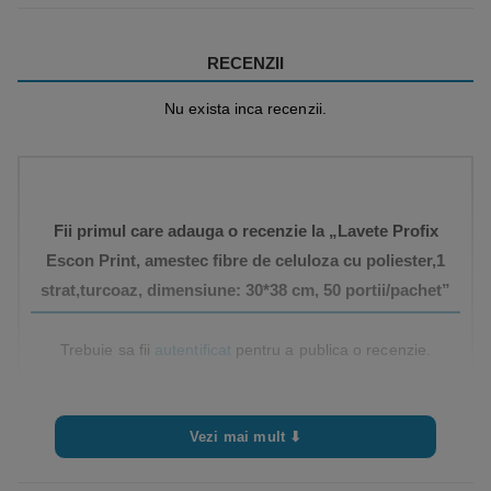
RECENZII
Nu exista inca recenzii.
Fii primul care adauga o recenzie la „Lavete Profix
Escon Print, amestec fibre de celuloza cu poliester,1
strat,turcoaz, dimensiune: 30*38 cm, 50 portii/pachet”
Trebuie sa fii
autentificat
pentru a publica o recenzie.
Vezi mai mult ⬇