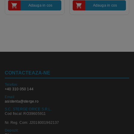
Adauga in cos
Adauga in cos
CONTACTEAZA-NE
Telefon:
+40 310 050 144
Email
asistenta@sterge.ro
S.C. STERGE ORICE S.R.L.
Cod fiscal: RO39605911
Nr. Reg. Com: J2018001962137
Depozit: