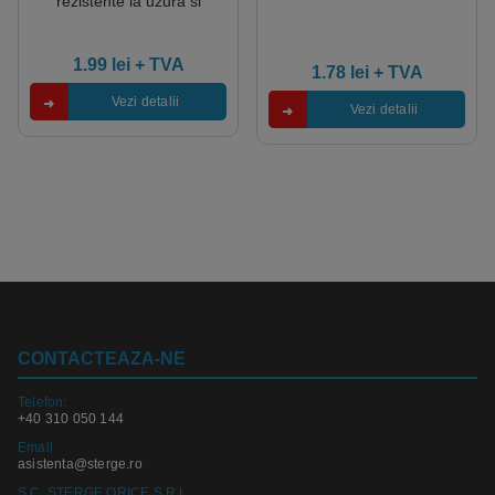
rezistente la uzura si
rupere, 10 perechi/pachet
Coverguard, pentru
manipular si macanica
1.99
lei
+ TVA
1.78
lei
+ TVA
Vezi detalii
Vezi detalii
CONTACTEAZA-NE
Telefon:
+40 310 050 144
Email
asistenta@sterge.ro
S.C. STERGE ORICE S.R.L.