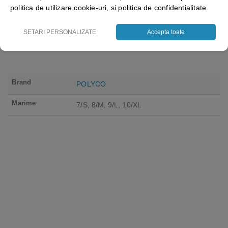
politica de utilizare cookie-uri, si politica de confidentialitate.
Vezi detalii
Vezi detalii
SETARI PERSONALIZATE
Accepta toate
Brand
POLYCO
Marime
7/S, 8/M, 9/L, 10/XL