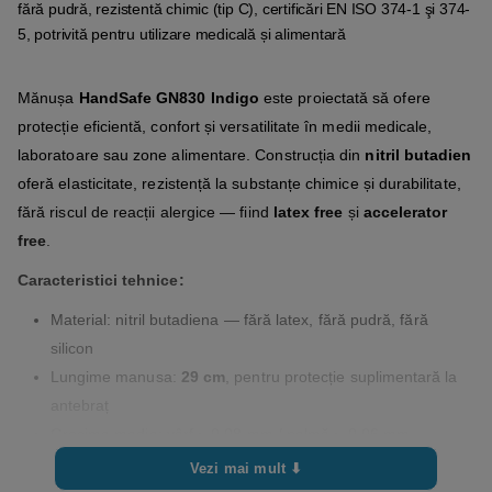
fără pudră, rezistentă chimic (tip C), certificări EN ISO 374-1 şi 374-
5, potrivită pentru utilizare medicală și alimentară
Mănușa
HandSafe GN830 Indigo
este proiectată să ofere
protecție eficientă, confort și versatilitate în medii medicale,
laboratoare sau zone alimentare. Construcția din
nitril butadien
oferă elasticitate, rezistență la substanțe chimice și durabilitate,
fără riscul de reacții alergice — fiind
latex free
și
accelerator
free
.
Caracteristici tehnice:
Material: nitril butadiena — fără latex, fără pudră, fără
silicon
Lungime manusa:
29 cm
, pentru protecție suplimentară la
antebraț
Grosime medie: vârf ~ 0,08 mm / palmă ~ 0,06 mm
Standard chimic: conform EN ISO 374-1 Tip C (rezistență la
Vezi mai mult ⬇
cel puțin o substanță chimică)