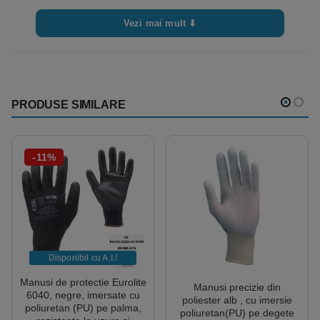
Vezi mai mult ⬇
PRODUSE SIMILARE
-11%
Disponibil cu A.I.​!
Manusi de protectie Eurolite
Manusi precizie din
6040, negre, imersate cu
poliester alb , cu imersie
poliuretan (PU) pe palma,
poliuretan(PU) pe degete