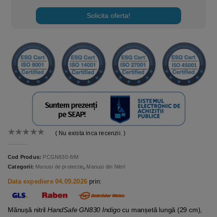
Solicita oferta!
( Nu exista inca recenzii. )
0
out of 5
Cod Produs:
PCGN830-8/M
Categorii:
Manusi de protectie
,
Manusi din Nitril
Data expediere 04.09.2026
prin:
Mănușă nitril
HandSafe GN830 Indigo
cu manșetă lungă (29 cm),