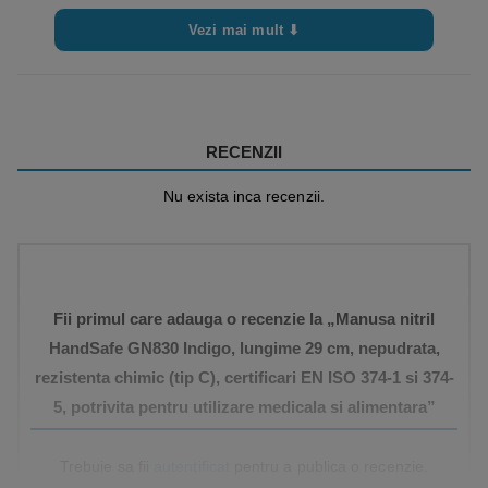
Vezi mai mult ⬇
RECENZII
Nu exista inca recenzii.
Fii primul care adauga o recenzie la „Manusa nitril
HandSafe GN830 Indigo, lungime 29 cm, nepudrata,
rezistenta chimic (tip C), certificari EN ISO 374-1 si 374-
5, potrivita pentru utilizare medicala si alimentara”
Trebuie sa fii
autentificat
pentru a publica o recenzie.