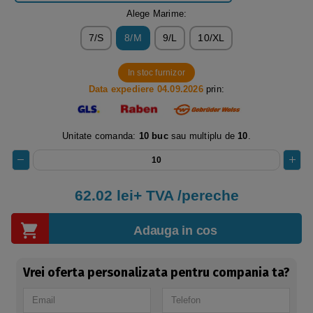
Alege Marime:
7/S
8/M
9/L
10/XL
In stoc furnizor
Data expediere 04.09.2026
prin:
Unitate comanda:
10 buc
sau multiplu de
10
.
62.02 lei+ TVA /pereche
Adauga in cos
Vrei oferta personalizata pentru compania ta?