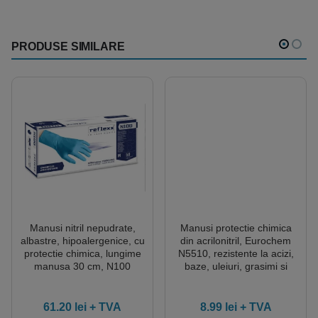
PRODUSE SIMILARE
Manusi nitril nepudrate,
Manusi protectie chimica
albastre, hipoalergenice, cu
din acrilonitril, Eurochem
protectie chimica, lungime
N5510, rezistente la acizi,
manusa 30 cm, N100
baze, uleiuri, grasimi si
chimicale, protectie
impotriva
microorganismelor,
61.20
lei
+ TVA
8.99
lei
+ TVA
antiderapanta pe palma