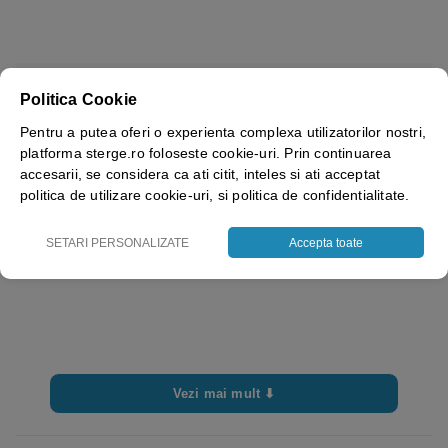
Marime
M, L, XL
Politica Cookie
Culoare
Negru
Pentru a putea oferi o experienta complexa utilizatorilor nostri,
platforma sterge.ro foloseste cookie-uri. Prin continuarea
Brand
Rhino Safety
accesarii, se considera ca ati citit, inteles si ati acceptat
politica de utilizare cookie-uri, si politica de confidentialitate.
SETARI PERSONALIZATE
Accepta toate
Vezi mai mult ⬇