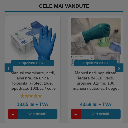
CELE MAI VANDUTE
Disponibil cu A.I.​!
Disponibil cu A.I.​!
Manusi examinare, nitril,
Manusi nitril nepudrate
albastre, de unica
Tegera 84510, verzi,
folosinta, Protect Blue,
grosime 0.1mm, 100
nepudrate, 100buc / cutie
manusi / cutie, varf deget
pentru medical, HoReCa,
texturat, certificate pentru
saloane si domeniul
industria alimentara
4.50
out of 5
industrial, calitate premium
18.05
lei
+ TVA
43.69
lei
+ TVA
Vezi detalii
Vezi detalii