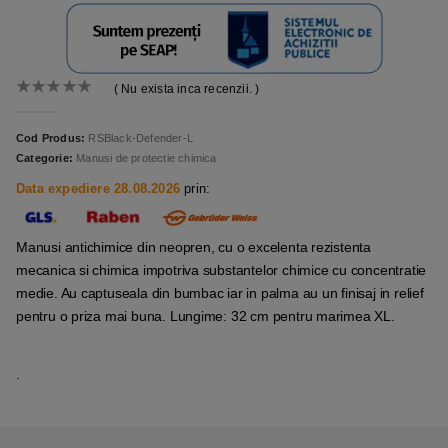
( Nu exista inca recenzii. )
0
out of 5
Cod Produs:
RSBlack-Defender-L
Categorie:
Manusi de protectie chimica
Data expediere 28.08.2026
prin:
Manusi antichimice din neopren, cu o excelenta rezistenta
mecanica si chimica impotriva substantelor chimice cu concentratie
medie. Au captuseala din bumbac iar in palma au un finisaj in relief
pentru o priza mai buna. Lungime: 32 cm pentru marimea XL.
.