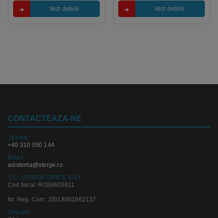
Vezi detalii
Vezi detalii
CONTACTEAZA-NE
Telefon:
+40 310 050 144
Email
asistenta@sterge.ro
S.C. STERGE ORICE S.R.L.
Cod fiscal: RO39605911
Nr. Reg. Com: J2018001962137
Depozit: