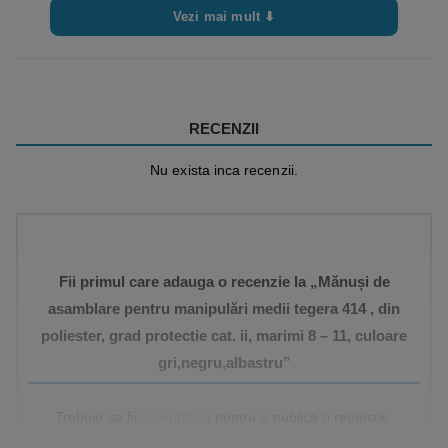
Vezi mai mult ⬇
RECENZII
Nu exista inca recenzii.
Fii primul care adauga o recenzie la „Mănuși de
asamblare pentru manipulări medii tegera 414 , din
poliester, grad protectie cat. ii, marimi 8 – 11, culoare
gri,negru,albastru”
Trebuie sa fii
autentificat
pentru a publica o recenzie.