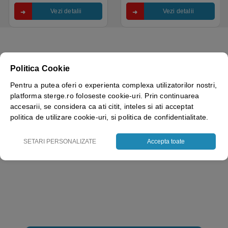
Vezi detalii
Vezi detalii
Politica Cookie
Brand
Tegera – Ejendals
Pentru a putea oferi o experienta complexa utilizatorilor nostri,
platforma sterge.ro foloseste cookie-uri. Prin continuarea
Marime
8( M ), 9( L ), 10( XL ), 11( XXL )
accesarii, se considera ca ati citit, inteles si ati acceptat
politica de utilizare cookie-uri, si politica de confidentialitate.
Culoare
Albastru, Negru, Gri
Categorie protectie
II
SETARI PERSONALIZATE
Accepta toate