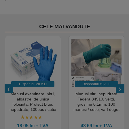
CELE MAI VANDUTE
Disponibil cu A.I.​!
Disponibil cu A.I.​!
Manusi examinare, nitril,
Manusi nitril nepudrate
albastre, de unica
Tegera 84510, verzi,
folosinta, Protect Blue,
grosime 0.1mm, 100
nepudrate, 100buc / cutie
manusi / cutie, varf deget
pentru medical, HoReCa,
texturat, certificate pentru
saloane si domeniul
industria alimentara
4.50
out of 5
industrial, calitate premium
18.05
lei
+ TVA
43.69
lei
+ TVA