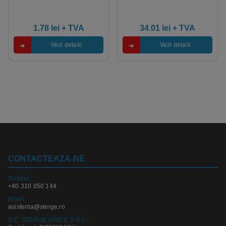
1.78
lei
+ TVA
34.01
lei
+ TVA
Vezi detalii
Vezi detalii
CONTACTEAZA-NE
Telefon:
+40 310 050 144
Email
asistenta@sterge.ro
S.C. STERGE ORICE S.R.L.