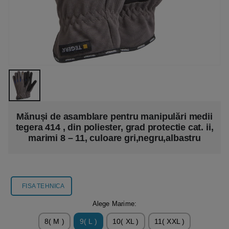
Mănuși de asamblare pentru manipulări medii
tegera 414 , din poliester, grad protectie cat. ii,
marimi 8 – 11, culoare gri,negru,albastru
FISA TEHNICA
Alege Marime:
8( M )
9( L )
10( XL )
11( XXL )