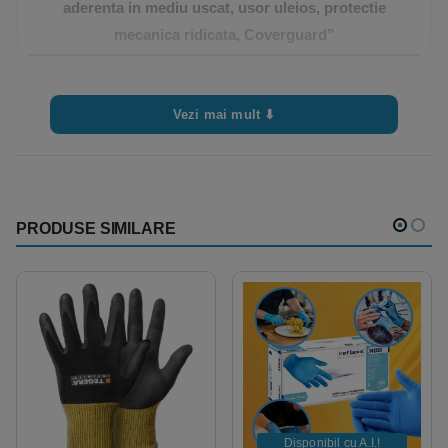
aderenta in mediu uscat, usor uleios, protectie
mecanica ridicata, Coverguard”
Trebuie sa fii
autentificat
pentru a publica o recenzie.
Vezi mai mult ⬇
PRODUSE SIMILARE
Disponibil cu A.I.​!