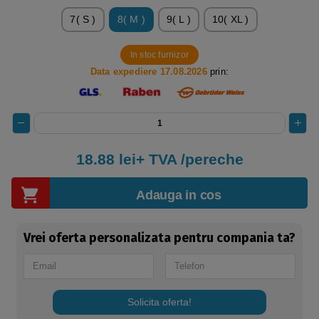
7( S )
8( M )
9( L )
10( XL )
In stoc furnizor
Data expediere 17.08.2026
prin:
18.88 lei+ TVA /pereche
Adauga in cos
Vrei oferta personalizata pentru compania ta?
Solicita oferta!