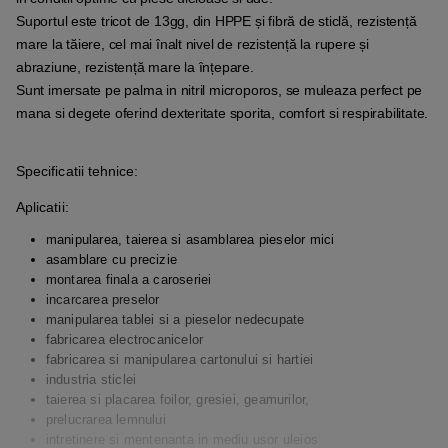
Suportul este tricot de 13gg, din HPPE și fibră de sticlă, rezistență
mare la tăiere, cel mai înalt nivel de rezistență la rupere și
abraziune, rezistență mare la înțepare.
Sunt imersate pe palma in nitril microporos, se muleaza perfect pe
mana si degete oferind dexteritate sporita, comfort si respirabilitate.
Specificatii tehnice:
Aplicatii:
manipularea, taierea si asamblarea pieselor mici
asamblare cu precizie
montarea finala a caroseriei
incarcarea preselor
manipularea tablei si a pieselor nedecupate
fabricarea electrocanicelor
fabricarea si manipularea cartonului si hartiei
industria sticlei
taierea si placarea foilor, gresiei, geamurilor,
prelucrarea lemnului
intretinere si mentenanta in mediu usor uleios