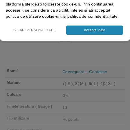
folosinta, Protect Blue,
grosime 0.1mm, 100
platforma sterge.ro foloseste cookie-uri. Prin continuarea
nepudrate, 100buc / cutie
manusi / cutie, varf deget
accesarii, se considera ca ati citit, inteles si ati acceptat
pentru medical, HoReCa,
texturat, certificate pentru
politica de utilizare cookie-uri, si politica de confidentialitate.
saloane si domeniul
industria alimentara
4.50
out of 5
industrial, calitate premium
18.05
lei
+ TVA
43.69
lei
+ TVA
SETARI PERSONALIZATE
Accepta toate
Vezi detalii
Vezi detalii
Brand
Coverguard – Ganteline
Marime
7( S ), 8( M ), 9( L ), 10( XL )
Culoare
Gri
Finete tesatura ( Gauge )
13
Tip utilizare
Repetata