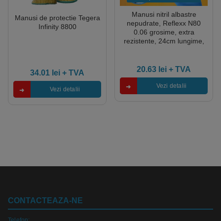
Manusi nitril albastre
Manusi de protectie Tegera
nepudrate, Reflexx N80
Infinity 8800
0.06 grosime, extra
rezistente, 24cm lungime,
100 manusi / cutie
20.63
lei
+ TVA
34.01
lei
+ TVA
Vezi detalii
Vezi detalii
CONTACTEAZA-NE
Telefon: