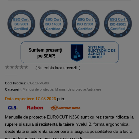
( Nu exista inca recenzii. )
0
out of 5
Cod Produs:
CG1CRVG08
Categorii:
Manusi de protectie
,
Manusi de protectie Antitaiere
Data expediere 17.08.2026
prin:
Manusile de protectie EUROCUT N360 sunt cu rezistenta ridicata la
rupere si uzura si rezistenta la taiere nivelul B, forma ergonomica,
dexteritate si aderenta superioare si asigura posibilitatea de a lucra
in conditii optime cu piese uleioase si ude.