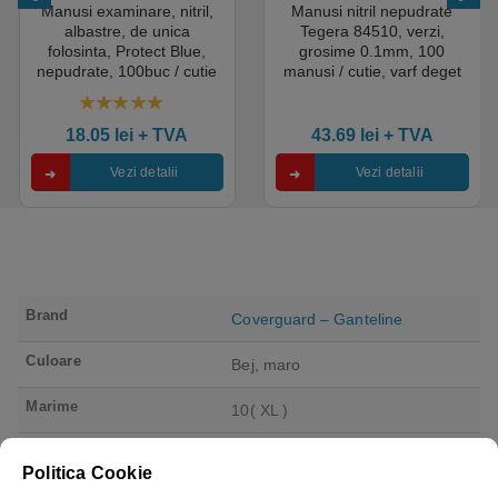
Manusi examinare, nitril,
Manusi nitril nepudrate
albastre, de unica
Tegera 84510, verzi,
folosinta, Protect Blue,
grosime 0.1mm, 100
nepudrate, 100buc / cutie
manusi / cutie, varf deget
pentru medical, HoReCa,
texturat, certificate pentru
saloane si domeniul
industria alimentara
4.50
out of 5
industrial, calitate premium
18.05
lei
+ TVA
43.69
lei
+ TVA
Vezi detalii
Vezi detalii
Brand
Coverguard – Ganteline
Culoare
Bej, maro
Marime
10( XL )
Tip utilizare
Repetata
Politica Cookie
Categorie protectie