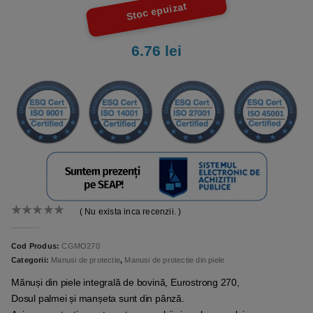
Stoc epuizat
6.76
lei
( Nu exista inca recenzii. )
0
out of 5
Cod Produs:
CGMO270
Categorii:
Manusi de protectie
,
Manusi de protectie din piele
Mănuși din piele integrală de bovină, Eurostrong 270,
Dosul palmei și manșeta sunt din pânză.