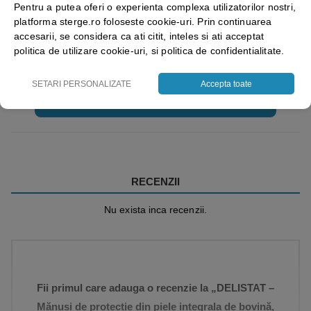
II
Pentru a putea oferi o experienta complexa utilizatorilor nostri,
platforma sterge.ro foloseste cookie-uri. Prin continuarea
accesarii, se considera ca ati citit, inteles si ati acceptat
politica de utilizare cookie-uri, si politica de confidentialitate.
SETARI PERSONALIZATE
Accepta toate
Vezi mai mult ⬇
RECENZII
Nu exista inca recenzii.
Fii primul care adauga o recenzie la „DELISTAT –
Mănuși de protectie din piele integrala de bovină,