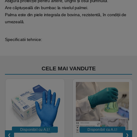
Asigura protecție pentru artere, unghii și osul pumnului.
Are căptușeală din bumbac la nivelul palmei.
Palma este din piele integrala de bovina, rezistentă, în condiții de
umezeală.
Specificatii tehnice:
CELE MAI VANDUTE
Disponibil cu A.I.​!
Disponibil cu A.I.​!