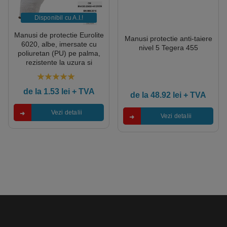
Disponibil cu A.I.​!
Manusi de protectie Eurolite
Manusi protectie anti-taiere
6020, albe, imersate cu
nivel 5 Tegera 455
poliuretan (PU) pe palma,
rezistente la uzura si
rupere, 10 perechi/pachet
Coverguard
5.00
out of 5
de la
1.53
lei
+ TVA
de la
48.92
lei
+ TVA
Vezi detalii
Vezi detalii