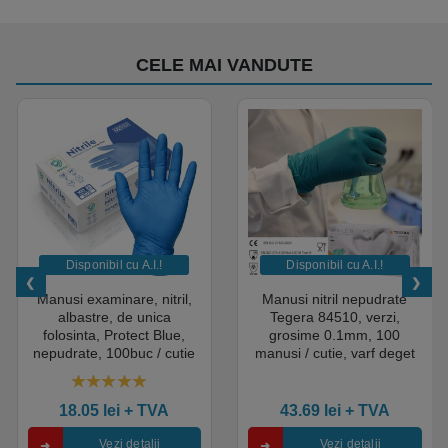
CELE MAI VANDUTE
Disponibil cu A.I.​!
Disponibil cu A.I.​!
Manusi examinare, nitril,
Manusi nitril nepudrate
albastre, de unica
Tegera 84510, verzi,
folosinta, Protect Blue,
grosime 0.1mm, 100
nepudrate, 100buc / cutie
manusi / cutie, varf deget
pentru medical, HoReCa,
texturat, certificate pentru
saloane si domeniul
industria alimentara
4.50
out of 5
industrial, calitate premium
18.05
lei
+ TVA
43.69
lei
+ TVA
Vezi detalii
Vezi detalii