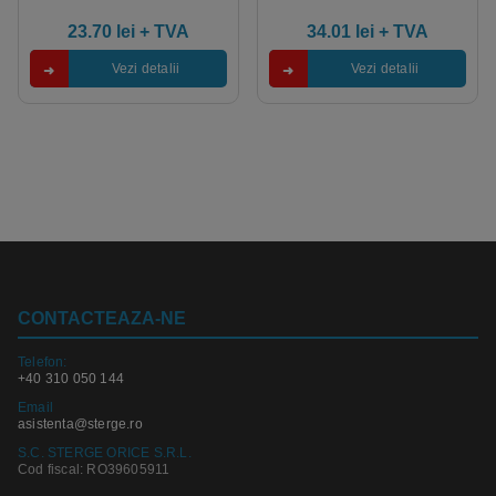
23.70
lei
+ TVA
34.01
lei
+ TVA
Vezi detalii
Vezi detalii
CONTACTEAZA-NE
Telefon:
+40 310 050 144
Email
asistenta@sterge.ro
S.C. STERGE ORICE S.R.L.
Cod fiscal: RO39605911