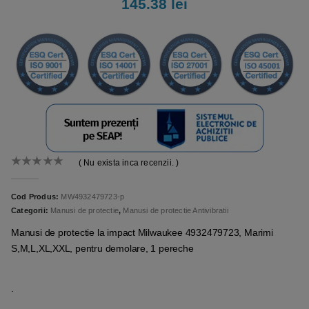
145.38
lei
( Nu exista inca recenzii. )
0
out of 5
Cod Produs:
MW4932479723-p
Categorii:
Manusi de protectie
,
Manusi de protectie Antivibratii
Manusi de protectie la impact Milwaukee 4932479723, Marimi
S,M,L,XL,XXL, pentru demolare, 1 pereche
.