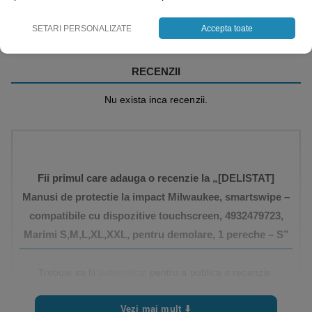
SETARI PERSONALIZATE
Accepta toate
RECENZII
Nu exista inca recenzii.
Fii primul care adauga o recenzie la „[DELISTAT]
Manusi de protectie la impact Milwaukee, smartswipe –
compatibile cu dispozitive touchscreen, 4932479723,
Marimi S,M,L,XL,XXL, pentru demolare, 1 pereche – S”
Trebuie sa fii
autentificat
pentru a publica o recenzie.
Vezi mai mult ⬇