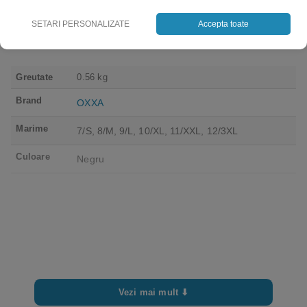
SETARI PERSONALIZATE
Accepta toate
Greutate
0.56 kg
Brand
OXXA
Marime
7/S, 8/M, 9/L, 10/XL, 11/XXL, 12/3XL
Culoare
Negru
Vezi mai mult ⬇