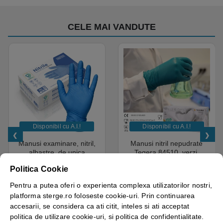
CELE MAI VANDUTE
Disponibil cu A.I.​!
Disponibil cu A.I.​!
Manusi examinare, nitril,
Manusi nitril nepudrate
albastre, de unica
Tegera 84510, verzi,
folosinta, Protect Blue,
grosime 0.1mm, 100
Politica Cookie
nepudrate, 100buc / cutie
manusi / cutie, varf deget
pentru medical, HoReCa,
texturat, certificate pentru
Pentru a putea oferi o experienta complexa utilizatorilor nostri,
saloane si domeniul
industria alimentara
4.50
out of 5
platforma sterge.ro foloseste cookie-uri. Prin continuarea
industrial, calitate premium
18.05
lei
+ TVA
43.69
lei
+ TVA
accesarii, se considera ca ati citit, inteles si ati acceptat
Vezi detalii
Vezi detalii
politica de utilizare cookie-uri, si politica de confidentialitate.