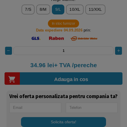
7/S
8/M
9/L
10/XL
11/XXL
In stoc furnizor
Data expediere 04.09.2026
prin:
34.96 lei+ TVA /pereche
Adauga in cos
Vrei oferta personalizata pentru compania ta?
Solicita oferta!