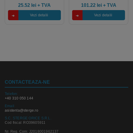
25.52
lei
+ TVA
101.22
lei
+ TVA
Vezi detalii
Vezi detalii
CONTACTEAZA-NE
Telefon:
+40 310 050 144
Email
asistenta@sterge.ro
S.C. STERGE ORICE S.R.L.
Cod fiscal: RO39605911
Nr. Reg. Com: J2018001962137