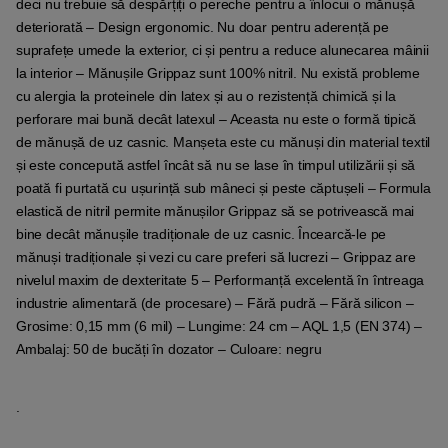
deci nu trebuie să despărțiți o pereche pentru a înlocui o mănușă
deteriorată – Design ergonomic. Nu doar pentru aderență pe
suprafețe umede la exterior, ci și pentru a reduce alunecarea mâinii
la interior – Mănușile Grippaz sunt 100% nitril. Nu există probleme
cu alergia la proteinele din latex și au o rezistență chimică și la
perforare mai bună decât latexul – Aceasta nu este o formă tipică
de mănușă de uz casnic. Manșeta este cu mănuși din material textil
și este concepută astfel încât să nu se lase în timpul utilizării și să
poată fi purtată cu ușurință sub mâneci și peste căptușeli – Formula
elastică de nitril permite mănușilor Grippaz să se potrivească mai
bine decât mănușile tradiționale de uz casnic. Încearcă-le pe
mănuși tradiționale și vezi cu care preferi să lucrezi – Grippaz are
nivelul maxim de dexteritate 5 – Performanță excelentă în întreaga
industrie alimentară (de procesare) – Fără pudră – Fără silicon –
Grosime: 0,15 mm (6 mil) – Lungime: 24 cm – AQL 1,5 (EN 374) –
Ambalaj: 50 de bucăți în dozator – Culoare: negru
.