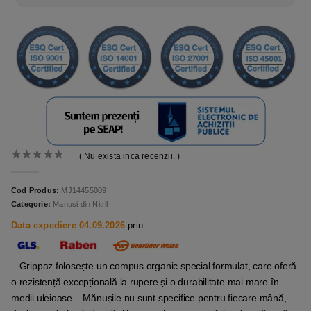
( Nu exista inca recenzii. )
0
out of 5
Cod Produs:
MJ14455009
Categorie:
Manusi din Nitril
Data expediere 04.09.2026
prin:
– Grippaz folosește un compus organic special formulat, care oferă
o rezistență excepțională la rupere și o durabilitate mai mare în
medii uleioase – Mănușile nu sunt specifice pentru fiecare mână,