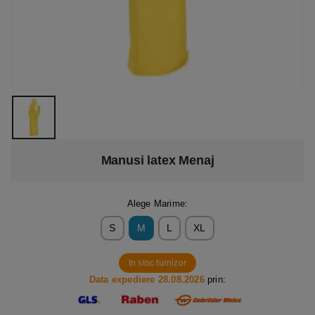
Manusi latex Menaj
Alege Marime:
S
M
L
XL
In stoc furnizor
Data expediere 28.08.2026
prin: