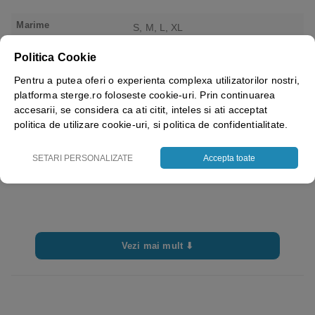
Marime
S, M, L, XL
Culoare
Galben
Politica Cookie
Pentru a putea oferi o experienta complexa utilizatorilor nostri,
Brand
Rhino Safety
platforma sterge.ro foloseste cookie-uri. Prin continuarea
accesarii, se considera ca ati citit, inteles si ati acceptat
politica de utilizare cookie-uri, si politica de confidentialitate.
SETARI PERSONALIZATE
Accepta toate
Vezi mai mult ⬇