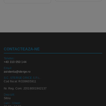
CONTACTEAZA-NE
Telefon:
+40 310 050 144
Email
asistenta@sterge.ro
S.C. STERGE ORICE S.R.L.
Cod fiscal: RO39605911
Nr. Reg. Com: J2018001962137
Depozit:
Sibiu
Luni - Vineri: