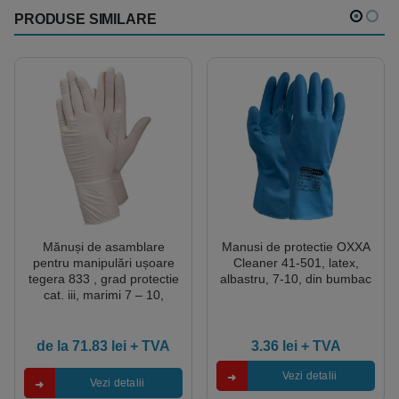
PRODUSE SIMILARE
Mănuși de asamblare
Manusi de protectie OXXA
pentru manipulări ușoare
Cleaner 41-501, latex,
tegera 833 , grad protectie
albastru, 7-10, din bumbac
cat. iii, marimi 7 – 10,
culoare alb
de la
71.83
lei
+ TVA
3.36
lei
+ TVA
Vezi detalii
Vezi detalii