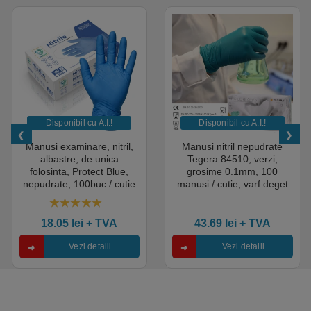
Disponibil cu A.I.​!
Disponibil cu A.I.​!
Manusi examinare, nitril,
Manusi nitril nepudrate
albastre, de unica
Tegera 84510, verzi,
folosinta, Protect Blue,
grosime 0.1mm, 100
nepudrate, 100buc / cutie
manusi / cutie, varf deget
pentru medical, HoReCa,
texturat, certificate pentru
saloane si domeniul
industria alimentara
4.50
out of 5
industrial, calitate premium
18.05
lei
+ TVA
43.69
lei
+ TVA
Vezi detalii
Vezi detalii