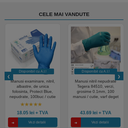
CELE MAI VANDUTE
Disponibil cu A.I.​!
Disponibil cu A.I.​!
Manusi examinare, nitril,
Manusi nitril nepudrate
albastre, de unica
Tegera 84510, verzi,
folosinta, Protect Blue,
grosime 0.1mm, 100
nepudrate, 100buc / cutie
manusi / cutie, varf deget
pentru medical, HoReCa,
texturat, certificate pentru
saloane si domeniul
industria alimentara
4.50
out of 5
industrial, calitate premium
18.05
lei
+ TVA
43.69
lei
+ TVA
Vezi detalii
Vezi detalii