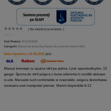
( Nu exista inca recenzii. )
0
out of 5
Cod Produs:
MJ11469009
Categorii:
Manusi de protectie
,
Manusi de protectie imersie Nitril
Data expediere 14.08.2026
prin:
Manusi imersate cu spuma nitril pe palma. Liner spandex&nylon, 15
gauge. Spuma de nitril asigura o buna aderenta in conditii uleioase
si ude. Manusile sunt confortabile si respirabile, asigura dexteritatea
necesara unei manipulari precise. Marimi disponibile:6-12
.