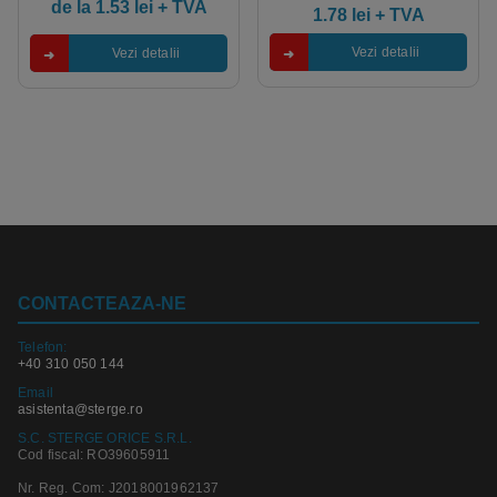
de la
1.53
lei
+ TVA
1.78
lei
+ TVA
Vezi detalii
Vezi detalii
CONTACTEAZA-NE
Telefon:
+40 310 050 144
Email
asistenta@sterge.ro
S.C. STERGE ORICE S.R.L.
Cod fiscal: RO39605911
Nr. Reg. Com: J2018001962137