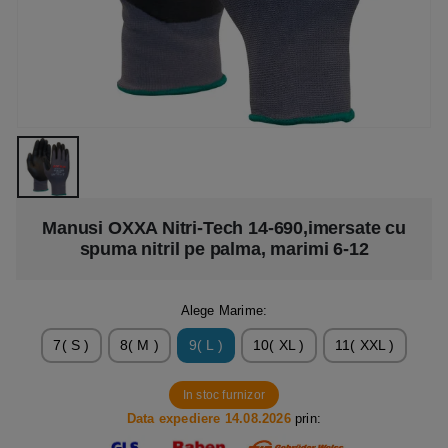
Manusi OXXA Nitri-Tech 14-690,imersate cu
spuma nitril pe palma, marimi 6-12
Alege Marime:
7( S )
8( M )
9( L )
10( XL )
11( XXL )
In stoc furnizor
Data expediere 14.08.2026
prin: