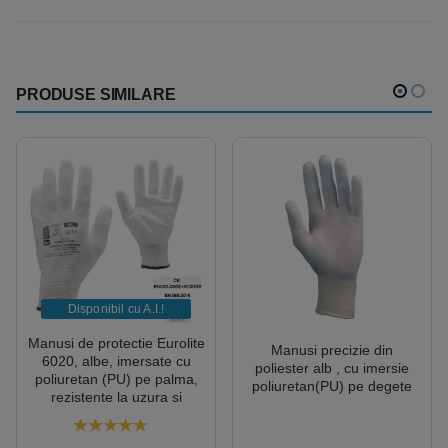
PRODUSE SIMILARE
Disponibil cu A.I.​!
Manusi de protectie Eurolite
Manusi precizie din
6020, albe, imersate cu
poliester alb , cu imersie
poliuretan (PU) pe palma,
poliuretan(PU) pe degete
rezistente la uzura si
rupere, 10 perechi/pachet
Coverguard
5.00
out of 5