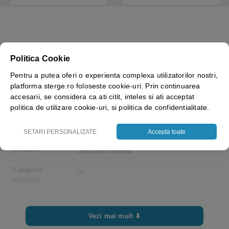
Greutate
0.07 kg
Politica Cookie
Brand
OXXA
Pentru a putea oferi o experienta complexa utilizatorilor nostri,
platforma sterge.ro foloseste cookie-uri. Prin continuarea
Marime
12, 6, 7( S ), 8( M ), 9( L ), 10( XL ), 11(
accesarii, se considera ca ati citit, inteles si ati acceptat
politica de utilizare cookie-uri, si politica de confidentialitate.
XXL )
Culoare
negru/gri
SETARI PERSONALIZATE
Accepta toate
Utilizare
Utilizare multipla
Categorie
III
protectie
Vezi mai mult ⬇