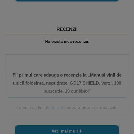
RECENZII
Nu exista inca recenzii.
Fii primul care adauga o recenzie la „Manuși vinil de
unică folosinta, nepudrate, GD17 SHIELD, verzi, 100
buc/cutie, 10 cutii/bax”
Trebuie sa fii
autentificat
pentru a publica o recenzie.
Vezi mai mult ⬇