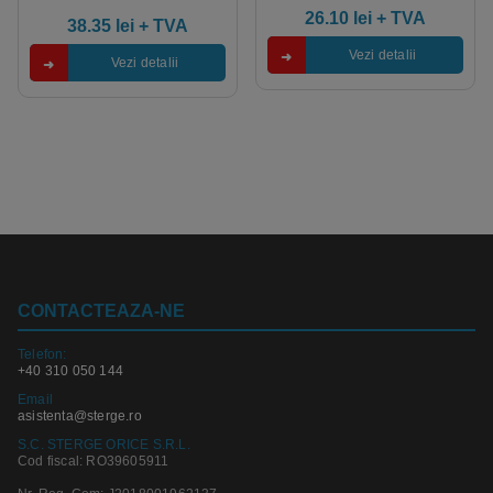
4.95
out of 5
26.10
lei
+ TVA
38.35
lei
+ TVA
Vezi detalii
Vezi detalii
CONTACTEAZA-NE
Telefon:
+40 310 050 144
Email
asistenta@sterge.ro
S.C. STERGE ORICE S.R.L.
Cod fiscal: RO39605911