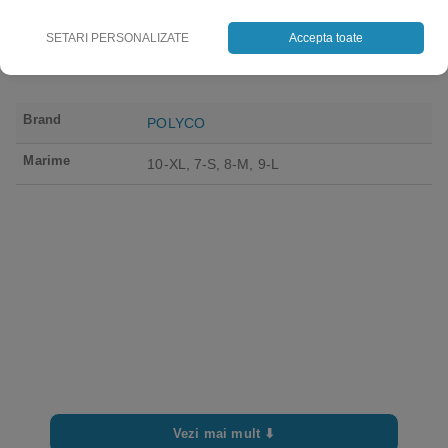
SETARI PERSONALIZATE
Accepta toate
Brand
POLYCO
Marime
10-XL, 7-S, 8-M, 9-L
Vezi mai mult ⬇