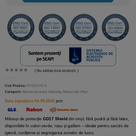
( Nu exista inca recenzii. )
0
out of 5
Cod Produs:
PCGD17G-S
Categorii:
Manusi de unica folosinta
,
Manusi din Vinyl
Data expediere 04.09.2026
prin:
Mănuși de protecție
GD17 Shield
din vinyl, fără pudră și fără latex,
disponibile în culori verde, roșu și galben – ideale pentru sarcini de
igienă, curățenie și segrega­rea zonelor de lucru.