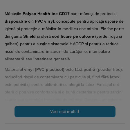
Mănușile
Polyco Healthline GD17
sunt mănuși de protecție
disposable
din
PVC vinyl
, concepute pentru aplicații ușoare de
igienă și protecție a mâinilor în medii cu risc minim. Ele fac parte
din gama
Shield
și oferă
codificare pe culoare
(verde, roșu și
galben) pentru a susține sistemele HACCP și pentru a reduce
riscul de contaminare în sarcini de curățenie, manipulare
alimentară sau întreținere generală.
Materialul
vinyl (PVC plastisol)
este
fără pudră
(powder‑free),
reducând riscul de contaminare cu particule și, fiind
fără latex
,
este potrivit și pentru utilizatorii cu alergii la latex. Finisajul net
oferă o potrivire confortabilă și o bună dexteritate pentru sarcini
scurte sau schimbări frecvente de mănuși. Designul ambidextru
permite punerea rapidă pe oricare mână.
Vezi mai mult ⬇
Mănușile GD17 sunt potrivite pentru utilizare în: igiena
alimentară, catering, curățenie și întreținere generală, spații