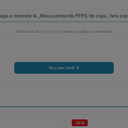
auga o recenzie la „Masca protectie FFP2, tip cupa , fara sup
Trebuie sa fii
autentificat
pentru a publica o recenzie.
Vezi mai mult ⬇
-21%