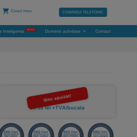
Cosul meu
COMANDA TELEFONIC
NOU!
e Inteligenta
Domenii activitate
Contact
Stoc epuizat!
20.59 lei +TVA/bucata