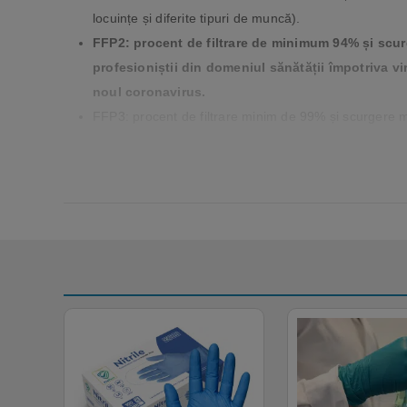
locuințe și diferite tipuri de muncă).
FFP2: procent de filtrare de minimum 94% și scurge
profesioniștii din domeniul sănătății împotriva vi
noul coronavirus.
FFP3: procent de filtrare minim de 99% și scurgere max
azbestul.
MEDIU DE UTILIZARE SI RECOMANDARI
Mediu de utilizare
: Masca chirurgicala este destinata oricaru
vamali, factorilor postali sau alte categorii de personal car
Recomandari:
Purtati masca chirurgicala o singura data, pentru ma
Recomandam ca mastile nefolosite sa fie pastrate in am