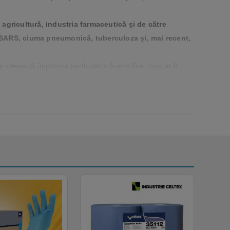
 agricultură, industria farmaceutică și de către
ră, SARS, ciuma pneumonică, tuberculoza și, mai recent,
otejează împotriva particulelor foarte fine, cum ar fi
ilor, politistilor, militarilor, pompierilor, lucratorilor