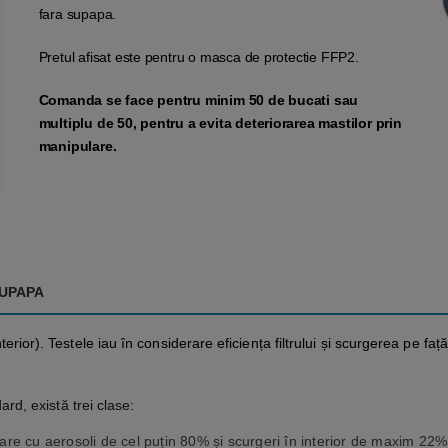
fara supapa.
Pretul afisat este pentru o masca de protectie FFP2.
Comanda se face pentru minim 50 de bucati sau
multiplu de 50, pentru a evita deteriorarea mastilor prin
manipulare.
SUPAPA
a interior). Testele iau în considerare eficiența filtrului și scurgerea p
d, există trei clase:
trare cu aerosoli de cel puțin 80% și scurgeri în interior de maxim 22%