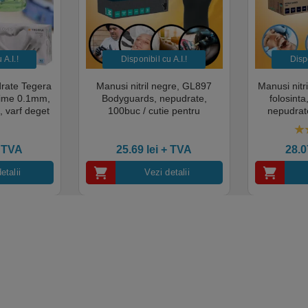
TIE
A.I.​!
Disponibil cu A.I.​!
Dispo
taminate
drate Tegera
Manusi nitril negre, GL897
Manusi nitr
sime 0.1mm,
Bodyguards, nepudrate,
folosint
, varf deget
100buc / cutie pentru
nepudrate
cate pentru
examinare, pentru Medical,
pentru M
mentara
HoReCa, saloane si domeniul
saloane si 
5.
industrial, calitate premium
cali
 TVA
25.69
lei
+ TVA
28.
etalii
Vezi detalii