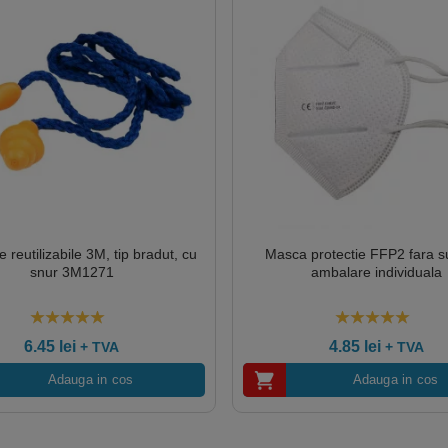
e reutilizabile 3M, tip bradut, cu
Masca protectie FFP2 fara s
snur 3M1271
ambalare individuala
5.00
out of 5
5.00
out of 5
6.45
lei
4.85
lei
+ TVA
+ TVA
Adauga in cos
Adauga in cos