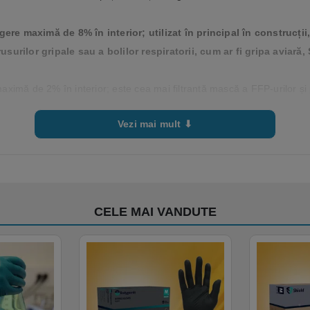
re maximă de 8% în interior; utilizat în principal în construcții,
rusurilor gripale sau a bolilor respiratorii, cum ar fi gripa avia
imă de 2% în interior; este cea mai filtrantă mască a FFP-urilor și pr
Vezi mai mult ⬇
i utilizator, profesional sau neprofesional, cadrelor medicale, ambulantier
CELE MAI VANDUTE
e intră in contact cu persoane cu potential de infectare.
xim 4 ore, dupa care o aruncati
balajul original, in spatii uscate si ferite de razele soarelui