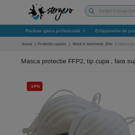
Produse igiena profesională
Echipamente de prot
Acasa
Protectia capului
Masti si semimasti, filtre
Masca prot
Masca protectie FFP2, tip cupa , fara 
-14%