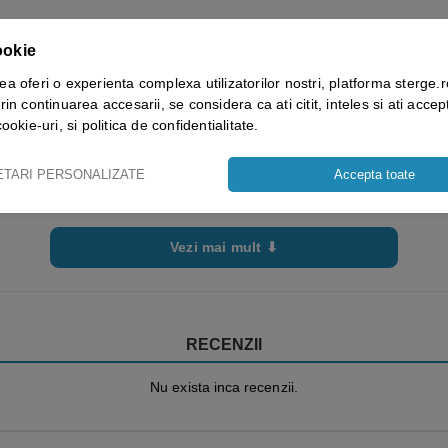
ookie
ea oferi o experienta complexa utilizatorilor nostri, platforma sterge.r
rin continuarea accesarii, se considera ca ati citit, inteles si ati accept
cookie-uri, si politica de confidentialitate.
ETARI PERSONALIZATE
Accepta toate
Vezi mai mult ⬇
RECENZII
Nu exista inca recenzii.