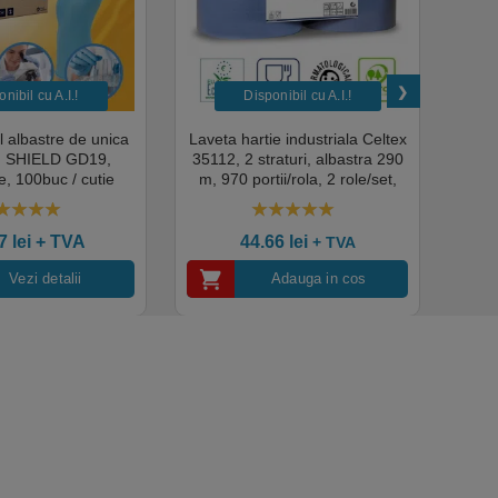
nibil cu A.I.​!
Disponibil cu A.I.​!
il albastre de unica
Laveta hartie industriala Celtex
Rola
a, SHIELD GD19,
35112, 2 straturi, albastra 290
Sup
, 100buc / cutie
m, 970 portii/rola, 2 role/set,
super
edical, HoReCa,
certificata pentru industria
albas
domeniul industrial,
alimentara, Ecolabel
00
out of 5
4.50
out of 5
tate premium
ce
07
lei
+ TVA
44.66
lei
+ TVA
Vezi detalii
Adauga in cos