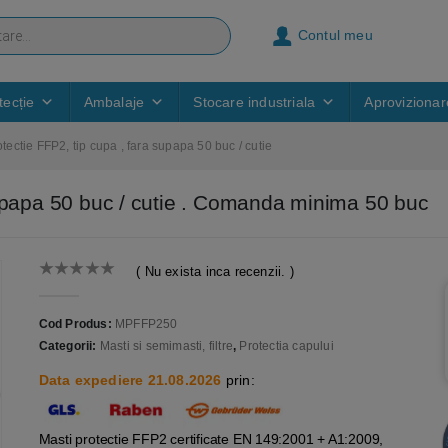
Contul meu
ecție
Ambalaje
Stocare industriala
Aprovizionar
ectie FFP2, tip cupa , fara supapa 50 buc / cutie
supapa 50 buc / cutie . Comanda minima 50 buc
( Nu exista inca recenzii. )
0
out of 5
Cod Produs:
MPFFP250
Categorii:
Masti si semimasti, filtre
,
Protectia capului
Data expediere 21.08.2026
prin:
Masti protectie FFP2 certificate EN 149:2001 + A1:2009,