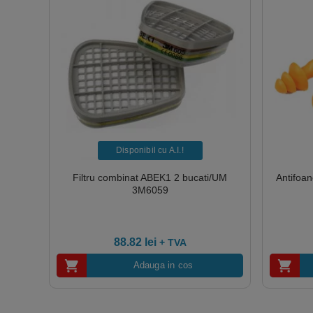
Disponibil cu A.I.​!
Filtru combinat ABEK1 2 bucati/UM
Antifoan
3M6059
88.82
lei
+ TVA
Adauga in cos