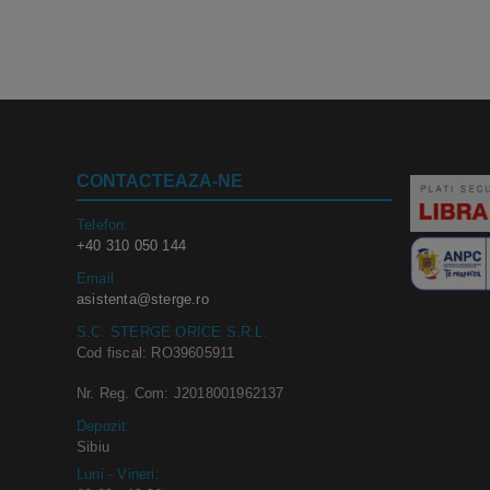
CONTACTEAZA-NE
Telefon:
+40 310 050 144
Email
asistenta@sterge.ro
S.C. STERGE ORICE S.R.L.
Cod fiscal: RO39605911
Nr. Reg. Com: J2018001962137
Depozit:
Sibiu
Luni - Vineri: