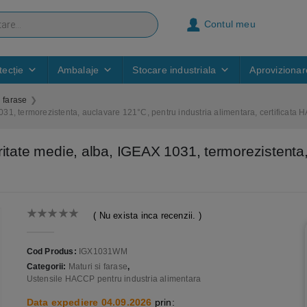
Contul meu
ecție
Ambalaje
Stocare industriala
Aprovizionar
i farase
031, termorezistenta, auclavare 121°C, pentru industria alimentara, certificata
ritate medie, alba, IGEAX 1031, termorezistenta,
( Nu exista inca recenzii. )
0
out of 5
Cod Produs:
IGX1031WM
Categorii:
Maturi si farase
,
Ustensile HACCP pentru industria alimentara
Data expediere 04.09.2026
prin: