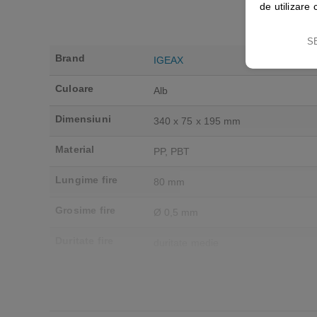
de utilizare 
S
Brand
IGEAX
Culoare
Alb
Dimensiuni
340 x 75 x 195 mm
Material
PP, PBT
Lungime fire
80 mm
Grosime fire
Ø 0,5 mm
Duritate fire
duritate medie
Filet
universal
Rezistenta
min -20 / max 80 C°
termica