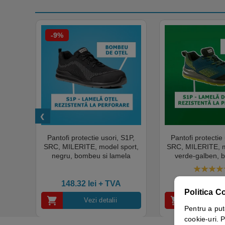
-9%
tru
Pantofi protectie usori, S1P,
Pantofi protectie 
ita
SRC, MILERITE, model sport,
SRC, MILERITE, m
750ml,
negru, bombeu si lamela
verde-galben, 
arfum,
metalica, respirabilitate si
lamela metalica, re
r,
confort, Coverguard
si confort, Co
5.00
out
i
148.32
lei
+ TVA
141.93
lei
+
Politica C
Vezi detalii
Vezi d
Pentru a put
cookie-uri. P