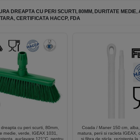
că pentru a evita contaminarea sau deteriorarea.
curată și departe de surse de lumină intensă sau de căldură.
A DREAPTA CU PERI SCURTI, 80MM, DURITATE MEDIE, 
suportul cat si perii trebuie sa fie in stare buna.
TARA, CERTIFICATA HACCP, FDA
dreapta cu peri scurti, 80mm,
Coada / Maner 150 cm, alba,
te medie, verde, IGEAX 1031,
matura, perii si racleta IGEAX, d
stenta, auclavare 121°C, pentru
si fibra de sticla, rezistenta l