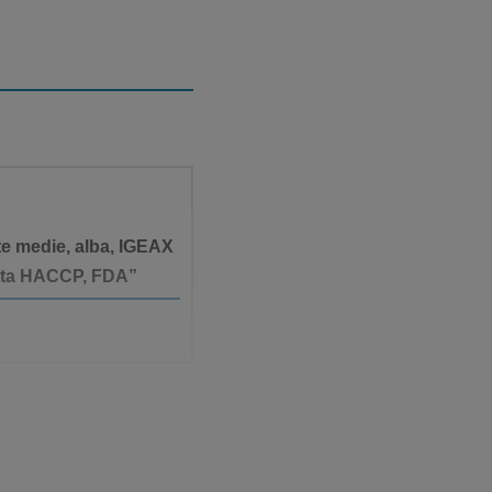
ate medie, alba, IGEAX
icata HACCP, FDA”
itatea perilor.
le furnizate.• Asigurați-vă că uneltele se usucă complet