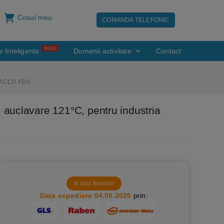
Cosul meu
COMANDA TELEFONIC
NOU!
e Inteligenta
Domenii activitate
Contact
 HACCP, FDA
 auclavare 121°C, pentru industria
In stoc furnizor
Data expediere 04.09.2026
prin: