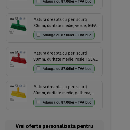
Adauga
cu
87.06lei + TVA buc
auclavare 121°C, pentru industria
alimentara, certificata HACCP, FDA
Matura dreapta cu peri scurti,
80mm, duritate medie, verde, IGEAX
1031, termorezistenta, auclavare
Adauga
cu
87.06lei + TVA buc
121°C, pentru industria alimentara,
certificata HACCP, FDA
Matura dreapta cu peri scurti,
80mm, duritate medie, rosie, IGEAX
1031, termorezistenta, auclavare
Adauga
cu
87.06lei + TVA buc
121°C, pentru industria alimentara,
certificata HACCP, FDA
Matura dreapta cu peri scurti,
80mm, duritate medie, galbena,
IGEAX 1031, termorezistenta,
Adauga
cu
87.06lei + TVA buc
auclavare 121°C, pentru industria
alimentara, certificata HACCP, FDA
Vrei oferta personalizata pentru