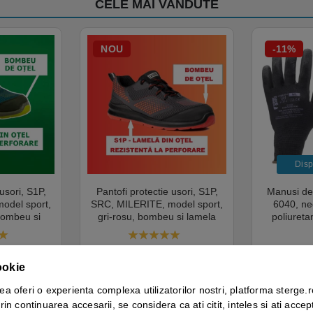
CELE MAI VANDUTE
NOU
-11%
Dispo
usori, S1P,
Pantofi protectie usori, S1P,
Manusi de 
odel sport,
SRC, MILERITE, model sport,
6040, ne
bombeu si
gri-rosu, bombeu si lamela
poliureta
spirabilitate
metalica, respirabilitate si
rezistente 
verguard
confort, Coverguard
10 perechi/
 of 5
5.00
out of 5
pentru man
 TVA
151.83
lei
+ TVA
1.9
ookie
etalii
Vezi detalii
ea oferi o experienta complexa utilizatorilor nostri, platforma sterge.r
rin continuarea accesarii, se considera ca ati citit, inteles si ati accept