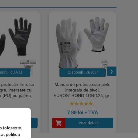
nibil cu A.I.​!
Disponibil cu A.I.​!
protectie Eurolite
Manusi de protectie din piele
Manus
gre, imersate cu
integrala de bivol,
roz
n (PU) pe palma,
EUROSTRONG 1DRI124, gri,
mm, 
la uzura si rupere,
dosul palmei din piele spalt,
pachet Coverguard,
flexibilitate, dexteritate si
5.00
out of 5
ipular si macanica
aderenta, Coverguard
9
lei
+ TVA
7.89
lei
+ TVA
Vezi detalii
Vezi detalii
o foloseste
at politica