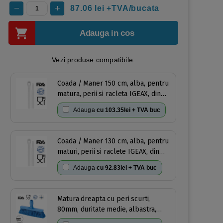
87.06
lei +TVA/bucata
Adauga in cos
Vezi produse compatibile:
Coada / Maner 150 cm, alba, pentru
matura, perii si racleta IGEAX, din
plastic si fibra de sticla, rezistenta
Adauga
cu
103.35lei + TVA buc
la 100 °C, autoclavare 121 °C,
pentru industria alimentara,
certificata HACCP, FDA
Coada / Maner 130 cm, alba, pentru
maturi, perii si raclete IGEAX, din
plastic si fibra de sticla, -20°C/100
Adauga
cu
92.83lei + TVA buc
°C, autoclavare 121 °C pentru
industria alimentara, certificata
HACCP, FDA
Matura dreapta cu peri scurti,
80mm, duritate medie, albastra,
IGEAX 1031, termorezistenta,