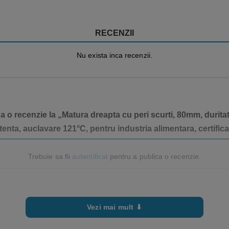
e
RECENZII
Nu exista inca recenzii.
a o recenzie la „Matura dreapta cu peri scurti, 80mm, durit
tenta, auclavare 121°C, pentru industria alimentara, certif
re buna, curat, cu suportul intact si cu perii in ordine.
ând pe deplin mânerul ergonomic.
Trebuie sa fii
autentificat
pentru a publica o recenzie.
rafata si murdaria de curatat, ținând cont de forma, dimensiunea sau dur
ichete de pe unealtă; igienizați-l înainte de prima utilizare.
toclave
produse adecvate de decontaminare, în concentrații, timpi și temperaturi
Vezi mai mult ⬇