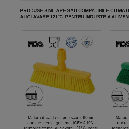
• Agățați uneltele în timp ce se usu
• Zona de depozitare trebuie să fie 
PRODUSE SIMILARE SAU COMPATIBILE CU MATUR
• Nu folosiți unelte deteriorate, atat 
AUCLAVARE 121°C, PENTRU INDUSTRIA ALIMEN
Matura dreapta cu peri scurti, 80mm,
Matura 
duritate medie, galbena, IGEAX 1031,
durita
termorezistenta, auclavare 121°C, pentru
termorezi