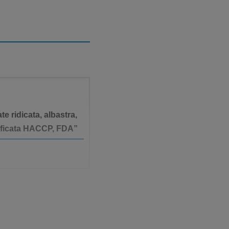
e ridicata, albastra,
tificata HACCP, FDA”
itatea perilor.
le furnizate.• Asigurați-vă că uneltele se usucă complet