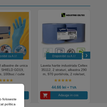
nibil cu A.I.​!
Disponibil cu A.I.​!
il albastre de unica
Laveta hartie industriala Celtex
Rola
a, SHIELD GD19,
35112, 2 straturi, albastra 290
Sup
, 100buc / cutie
m, 970 portii/rola, 2 role/set,
super
edical, HoReCa,
certificata pentru industria
albas
domeniul industrial,
alimentara, Ecolabel
00
out of 5
4.50
out of 5
tate premium
ce
07
lei
+ TVA
44.66
lei
+ TVA
Vezi detalii
Adauga in cos
o foloseste
at politica