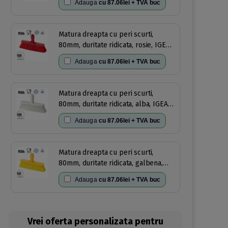
Adauga
cu
87.06lei + TVA buc
auclavare 121°C, pentru industria
alimentara, certificata HACCP, FDA
Matura dreapta cu peri scurti,
80mm, duritate ridicata, rosie, IGEAX
1031, termorezistenta, auclavare
Adauga
cu
87.06lei + TVA buc
121°C, pentru industria alimentara,
certificata HACCP, FDA
Matura dreapta cu peri scurti,
80mm, duritate ridicata, alba, IGEAX
1031, termorezistenta, auclavare
Adauga
cu
87.06lei + TVA buc
121°C, pentru industria alimentara,
certificata HACCP, FDA
Matura dreapta cu peri scurti,
80mm, duritate ridicata, galbena,
IGEAX 1031, termorezistenta,
Adauga
cu
87.06lei + TVA buc
auclavare 121°C, pentru industria
alimentara, certificata HACCP, FDA
Vrei oferta personalizata pentru