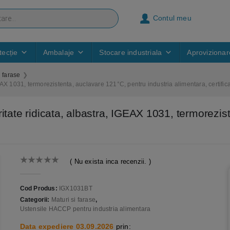
Contul meu
ecție
Ambalaje
Stocare industriala
Aprovizionar
i farase
GEAX 1031, termorezistenta, auclavare 121°C, pentru industria alimentara, certif
itate ridicata, albastra, IGEAX 1031, termorezis
( Nu exista inca recenzii. )
0
out of 5
Cod Produs:
IGX1031BT
Categorii:
Maturi si farase
,
Ustensile HACCP pentru industria alimentara
Data expediere 03.09.2026
prin: