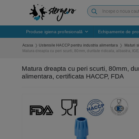
Produse igiena profesională
Echipamente de prot
Acasa
Ustensile HACCP pentru industria alimentara
Maturi s
Matura dreapta cu peri scurti, 80mm, duritate ridicata, albastra, I
Matura dreapta cu peri scurti, 80mm, dur
alimentara, certificata HACCP, FDA