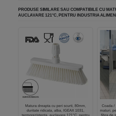
• Agățați uneltele în timp ce se usu
• Zona de depozitare trebuie să fie 
PRODUSE SIMILARE SAU COMPATIBILE CU MATU
• Nu folosiți unelte deteriorate, atat 
AUCLAVARE 121°C, PENTRU INDUSTRIA ALIMEN
Matura dreapta cu peri scurti, 80mm,
Coada / 
duritate ridicata, alba, IGEAX 1031,
maturi, pe
termorezistenta, auclavare 121°C, pentru
fibra de 