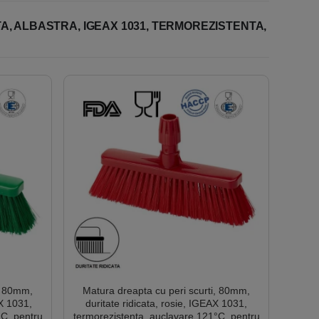
A, ALBASTRA, IGEAX 1031, TERMOREZISTENTA,
i, 80mm,
Matura dreapta cu peri scurti, 80mm,
AX 1031,
duritate ridicata, rosie, IGEAX 1031,
°C, pentru
termorezistenta, auclavare 121°C, pentru