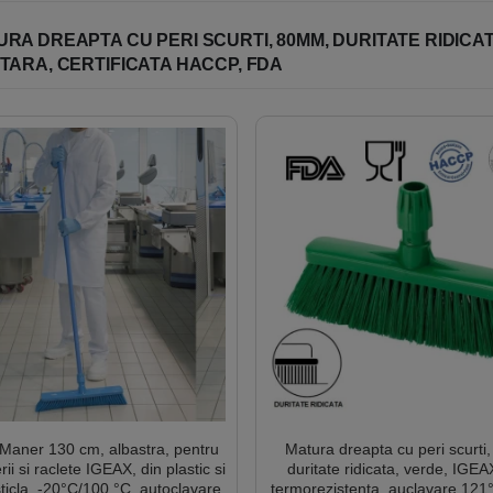
că pentru a evita contaminarea sau deteriorarea.
curată și departe de surse de lumină intensă sau de căldură.
RA DREAPTA CU PERI SCURTI, 80MM, DURITATE RIDICAT
suportul cat si perii trebuie sa fie in stare buna.
TARA, CERTIFICATA HACCP, FDA
Maner 130 cm, albastra, pentru
Matura dreapta cu peri scurt
rii si raclete IGEAX, din plastic si
duritate ridicata, verde, IGE
sticla, -20°C/100 °C, autoclavare
termorezistenta, auclavare 121