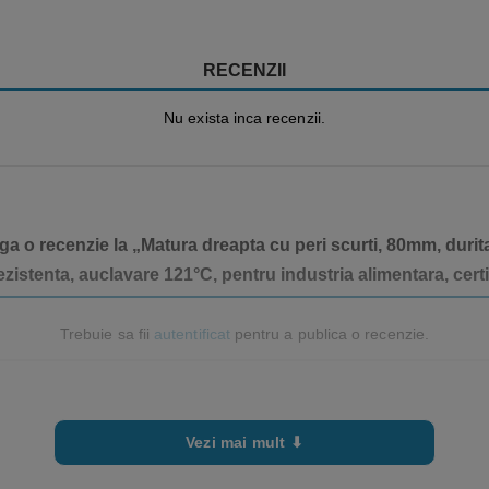
e
RECENZII
Nu exista inca recenzii.
ga o recenzie la „Matura dreapta cu peri scurti, 80mm, duritat
zistenta, auclavare 121°C, pentru industria alimentara, cer
re buna, curat, cu suportul intact si cu perii in ordine.
ând pe deplin mânerul ergonomic.
Trebuie sa fii
autentificat
pentru a publica o recenzie.
rafata si murdaria de curatat, ținând cont de forma, dimensiunea sau dur
ichete de pe unealtă; igienizați-l înainte de prima utilizare.
toclave
produse adecvate de decontaminare, în concentrații, timpi și temperaturi
Vezi mai mult ⬇