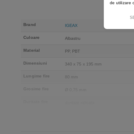
de utilizare 
S
Brand
IGEAX
Culoare
Albastru
Material
PP, PBT
Dimensiuni
340 x 75 x 195 mm
Lungime fire
80 mm
Grosime fire
Ø 0,75 mm
Duritate fire
duritate ridicata
Filet
universal
Rezistenta
min -20 / max 80 C°
termica