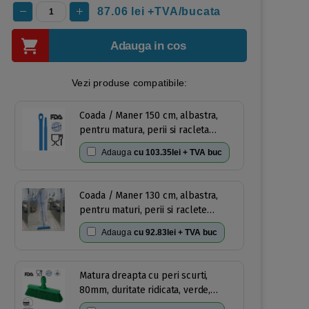
87.06
lei +TVA/bucata
Adauga in cos
Vezi produse compatibile:
Coada / Maner 150 cm, albastra,
pentru matura, perii si racleta
IGEAX, din plastic si fibra de sticla,
Adauga
cu
103.35lei + TVA buc
rezistenta la 100 °C, autoclavare
121 °C, pentru industria alimentara,
certificata HACCP, FDA
Coada / Maner 130 cm, albastra,
pentru maturi, perii si raclete
IGEAX, din plastic si fibra de sticla,
Adauga
cu
92.83lei + TVA buc
-20°C/100 °C, autoclavare 121 °C
pentru industria alimentara,
certificata HACCP, FDA
Matura dreapta cu peri scurti,
80mm, duritate ridicata, verde,
IGEAX 1031, termorezistenta,