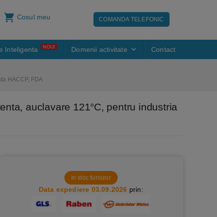
Cosul meu
COMANDA TELEFONIC
NOU!
e Inteligenta
Domenii activitate
Contact
icata HACCP, FDA
tenta, auclavare 121°C, pentru industria
In stoc furnizor
Data expediere 03.09.2026
prin: