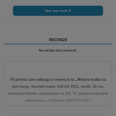
Grosime
Ø 0,75 mm
fire
Vezi mai mult ⬇
Duritate
duritate medie
fire
Filet
universal
RECENZII
Rezistenta
min -20 / max 80 C°
termica
Autoclava – 121° C pentru 20 minute
Nu exista inca recenzii.
Ambalare
6 bucati / cutie
Standarde
in conformitate cu:
– REACH
Fii primul care adauga o recenzie la „Matura inalta cu
– FDA
peri lungi, duritate mare, IGEAX 1011, verde, 32 cm,
– EU 1935/2004 si revizuiri
termorezistenta, autoclavare la 121 °C, pentru industria
– EU 2023/2006 si revizuiri
alimentara, certificata HACCP, FDA”
– EU 10/2011 si revizuiri
Informatii
• Folositi intodeauna un produs in stare buna,
Trebuie sa fii
autentificat
pentru a publica o recenzie.