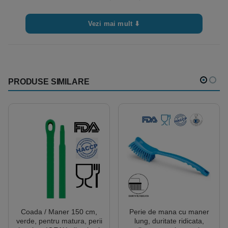
de folosire
curat, cu suportul intact si cu perii in ordine.
• Manipulați corect produsul, utilizând pe deplin
Vezi mai mult ⬇
mânerul ergonomic.
• Alegeți produsul în funcție de suprafata si
murdaria de curatat, ținând cont de forma,
dimensiunea sau duritatea perilor.
PRODUSE SIMILARE
• Scoateți ambalajul și eventualele etichete de
pe unealtă; igienizați-l înainte de prima utilizare.
• Puteti dezinfecta manual sau in autoclave
• Dezinfectati ustensilele folosind produse
adecvate de decontaminare, în concentrații,
timpi și temperaturile furnizate.
• Asigurați-vă că uneltele se usucă complet
înainte de următoarea utilizare.
• Agățați uneltele în timp ce se usucă pentru a
evita contaminarea sau deteriorarea.
Coada / Maner 150 cm,
Perie de mana cu maner
• Zona de depozitare trebuie să fie curată și
verde, pentru matura, perii
lung, duritate ridicata,