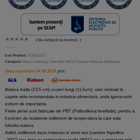
( Nu exista inca recenzii. )
0
out of 5
Cod Produs:
IGX1011GT
Categorii:
Maturi si farase
,
Ustensile HACCP pentru industria alimentara
Data expediere 04.09.2026
prin:
Matura inalta (23.5 cm) cu peri lungi (11,5cm), usor inclinati la
capete este recomandata in industria alimentara, unde igiena este
extrem de importanta.
Firele periei sunt fabricate din PBT (Polibutilenul tereftalat), pentru a
fi extrem de rezistente indiferent de temperatura la care este
folosita matura.
Astfel, indiferent daca maturam in zone reci (camere frigorifice
-20°C) sau zone cu temperatura inalta (80°C) sau o igienizam prin