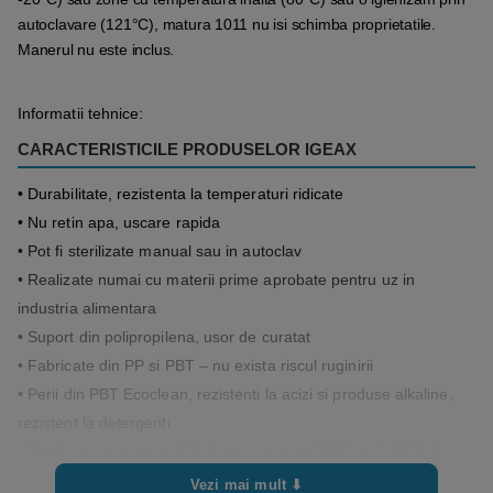
autoclavare (121°C), matura 1011 nu isi schimba proprietatile.
Manerul nu este inclus.
Informatii tehnice:
CARACTERISTICILE PRODUSELOR IGEAX
• Durabilitate, rezistenta la temperaturi ridicate
• Nu retin apa, uscare rapida
• Pot fi sterilizate manual sau in autoclav
• Realizate numai cu materii prime aprobate pentru uz in
industria alimentara
• Suport din polipropilena, usor de curatat
• Fabricate din PP si PBT – nu exista riscul ruginirii
• Perii din PBT Ecoclean, rezistenti la acizi si produse alkaline,
rezistent la detergenti
• Produse eco-sustenabile deoarece sunt 100% reciclabile la
sfarsitul vietii.
Vezi mai mult ⬇