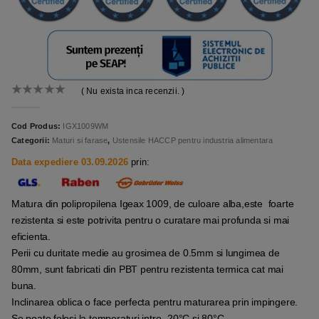
( Nu exista inca recenzii. )
0
out of 5
Cod Produs:
IGX1009WM
Categorii:
Maturi si farase
,
Ustensile HACCP pentru industria alimentara
Data expediere 03.09.2026
prin:
Matura din polipropilena Igeax 1009, de culoare alba,este foarte
rezistenta si este potrivita pentru o curatare mai profunda si mai
eficienta.
Perii cu duritate medie au grosimea de 0.5mm si lungimea de
80mm, sunt fabricati din PBT pentru rezistenta termica cat mai
buna.
Inclinarea oblica o face perfecta pentru maturarea prin impingere.
Se poate folosi la temperaturi intre -20°C si 80°C.