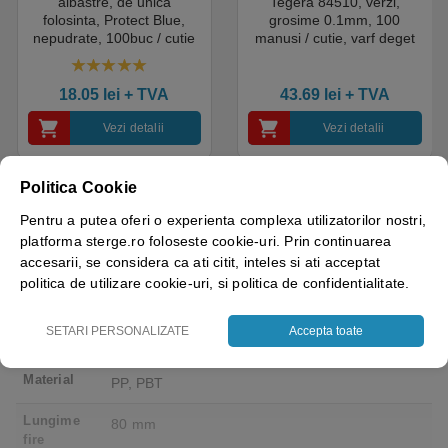
albastre, de unica
Tegera 84510, verzi,
folosinta, Protect Blue,
grosime 0.1mm, 100
nepudrate, 100buc / cutie
manusi / cutie, varf deget
pentru medical, HoReCa,
texturat, certificate pentru
saloane si domeniul
industria alimentara
4.50
out of 5
industrial, calitate premium
18.05
lei
+ TVA
43.69
lei
+ TVA
Vezi detalii
Vezi detalii
Politica Cookie
Pentru a putea oferi o experienta complexa utilizatorilor nostri,
platforma sterge.ro foloseste cookie-uri. Prin continuarea
Culoare
Alb
accesarii, se considera ca ati citit, inteles si ati acceptat
politica de utilizare cookie-uri, si politica de confidentialitate.
Brand
IGEAX
SETARI PERSONALIZATE
Accepta toate
Dimensiuni
480 x 80 x 185 mm
Material
PP, PBT
Lungime
80 mm
fire