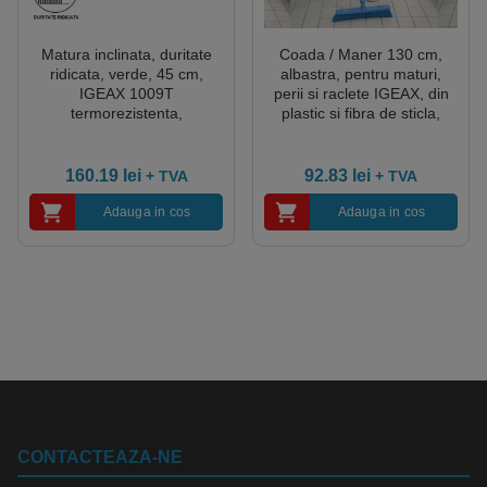
• Zona de depozitare trebuie să fie curată și
departe de surse de lumină intensă sau de
Matura inclinata, duritate
Coada / Maner 130 cm,
căldură.
ridicata, verde, 45 cm,
albastra, pentru maturi,
• Nu folosiți unelte deteriorate, atat suportul cat
IGEAX 1009T
perii si raclete IGEAX, din
termorezistenta,
plastic si fibra de sticla,
si perii trebuie sa fie in stare buna.
autoclavare la 121 °C,
-20°C/100 °C, autoclavare
pentru industria alimentara,
121 °C pentru industria
certificata HACCP, FDA
alimentara, certificata
160.19
lei
92.83
lei
+ TVA
+ TVA
HACCP, FDA
Adauga in cos
Adauga in cos
CONTACTEAZA-NE