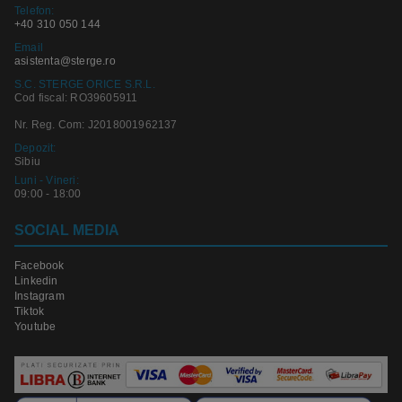
Telefon:
+40 310 050 144
Email
asistenta@sterge.ro
S.C. STERGE ORICE S.R.L.
Cod fiscal: RO39605911
Nr. Reg. Com: J2018001962137
Depozit:
Sibiu
Luni - Vineri:
09:00 - 18:00
SOCIAL MEDIA
Facebook
Linkedin
Instagram
Tiktok
Youtube