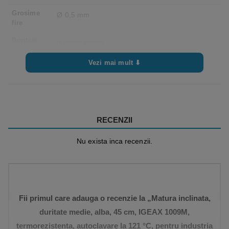
Grosime
Ø 0,5 mm
fire
Duritate
duritate medie
fire
Vezi mai mult ⬇
Filet
universal
Rezistenta
min -20 / max 80 C°
termica
Autoclava – 121° C pentru 20 minute
RECENZII
Ambalare
3 bucati / cutie
Nu exista inca recenzii.
Standarde
in conformitate cu:
– REACH
– FDA
– EU 1935/2004 si revizuiri
Fii primul care adauga o recenzie la „Matura inclinata,
– EU 2023/2006 si revizuiri
– EU 10/2011 si revizuiri
duritate medie, alba, 45 cm, IGEAX 1009M,
termorezistenta, autoclavare la 121 °C, pentru industria