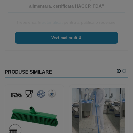
Informatii
• Folositi intodeauna un produs in stare buna,
alimentara, certificata HACCP, FDA”
de folosire
curat, cu suportul intact si cu perii in ordine.
• Manipulați corect produsul, utilizând pe deplin
Trebuie sa fii
autentificat
pentru a publica o recenzie.
mânerul ergonomic.
• Alegeți produsul în funcție de suprafata si
Vezi mai mult ⬇
murdaria de curatat, ținând cont de forma,
dimensiunea sau duritatea perilor.
• Scoateți ambalajul și eventualele etichete de
pe unealtă; igienizați-l înainte de prima utilizare.
• Puteti dezinfecta manual sau in autoclave
PRODUSE SIMILARE
• Dezinfectati ustensilele folosind produse
adecvate de decontaminare, în concentrații,
timpi și temperaturile furnizate.• Asigurați-vă că
uneltele se usucă complet înainte de
următoarea utilizare.
• Agățați uneltele în timp ce se usucă pentru a
evita contaminarea sau deteriorarea.