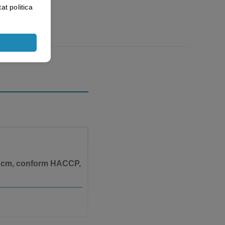
at politica
 11 cm, conform HACCP,