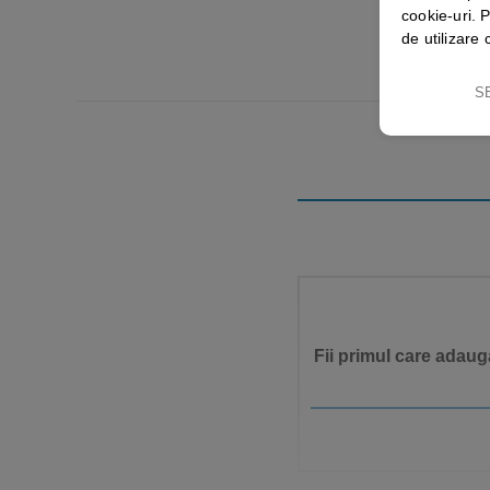
cookie-uri. P
de utilizare 
S
Fii primul care adaug