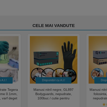
CELE MAI VANDUTE
A.I.​!
Disponibil cu A.I.​!
Dispo
drate Tegera
Manusi nitril negre, GL897
Manusi nitr
sime 0.1mm,
Bodyguards, nepudrate,
folosint
, varf deget
100buc / cutie pentru
nepudrate
cate pentru
examinare, pentru Medical,
pentru M
mentara
HoReCa, saloane si domeniul
saloane si 