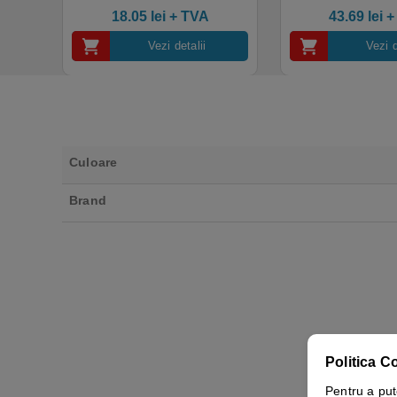
4.50
out of 5
industrial, calitate premium
18.05
lei
+ TVA
43.69
lei
+
Vezi detalii
Vezi d
Culoare
Brand
Politica C
Pentru a put