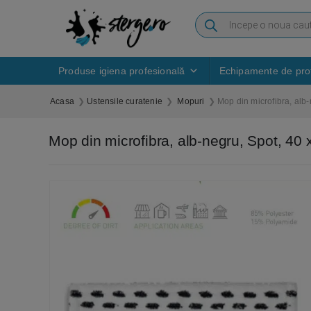
Produse igiena profesională
Echipamente de prot
Acasa
Ustensile curatenie
Mopuri
Mop din microfibra, alb-
Mop din microfibra, alb-negru, Spot, 40 