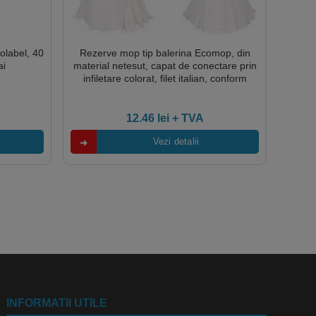
olabel, 40
Rezerve mop tip balerina Ecomop, din
ai
material netesut, capat de conectare prin
infiletare colorat, filet italian, conform
HACCP
12.46
lei
+ TVA
Vezi detalii
INFORMATII UTILE