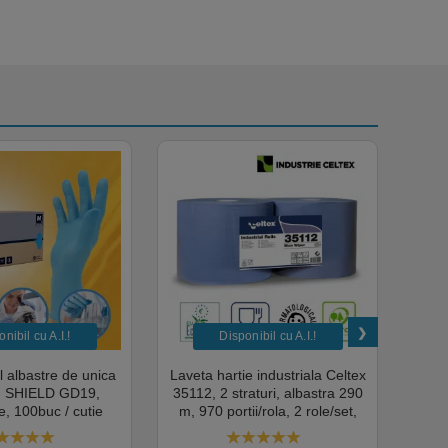
nibil cu A.I.​!
Disponibil cu A.I.​!
il albastre de unica
Laveta hartie industriala Celtex
Rola
a, SHIELD GD19,
35112, 2 straturi, albastra 290
Sup
, 100buc / cutie
m, 970 portii/rola, 2 role/set,
super
edical, HoReCa,
certificata pentru industria
albas
domeniul industrial,
alimentara, Ecolabel