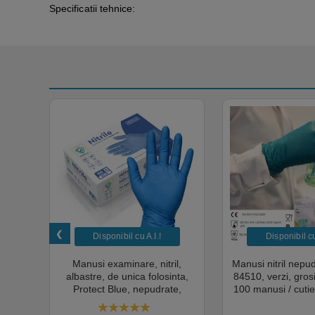
Specificatii tehnice:
Disponibil cu A.I.​!
Disponibil cu 
unica
Manusi examinare, nitril,
Manusi nitril nepu
k,
albastre, de unica folosinta,
84510, verzi, gro
tie
Protect Blue, nepudrate,
100 manusi / cutie
al,
100buc / cutie pentru medical,
texturat, certifi
rial,
HoReCa, saloane si domeniul
industria ali