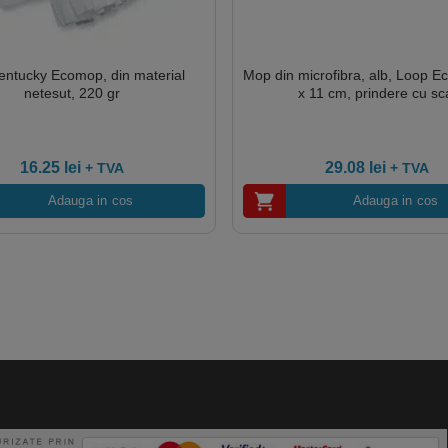
ntucky Ecomop, din material
Mop din microfibra, alb, Loop Ec
netesut, 220 gr
x 11 cm, prindere cu sc
16.25
lei
29.08
lei
+ TVA
+ TVA
Adauga in cos
Adauga in cos