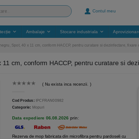
Contul meu
ecție
Ambalaje
Stocare industriala
Aprovizionar
negru, Spot, 40 x 11 cm, conform HACCP, pentru curatare si dezinfectare, fixare c
x 11 cm, conform HACCP, pentru curatare si dezin
( Nu exista inca recenzii. )
0
out of 5
Cod Produs:
IPCFRAN00982
Categorie:
Mopuri
Data expediere 06.08.2026
prin:
Rezerva de mop fabricata din microfibra pentru pardoseli cu