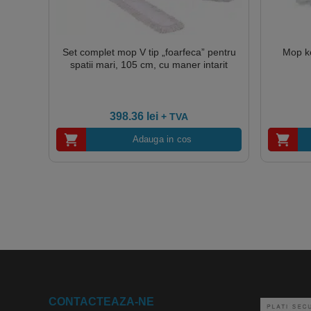
Set complet mop V tip „foarfeca” pentru
Mop ke
spatii mari, 105 cm, cu maner intarit
398.36
lei
+ TVA
Adauga in cos
CONTACTEAZA-NE