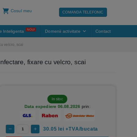
Cosul meu
COMANDA TELEFONIC
NOU!
e Inteligenta
Domenii activitate
Contact
u velcro, scai
fectare, fixare cu velcro, scai
In stoc
Data expediere 06.08.2026
prin:
30.05
lei +TVA/bucata