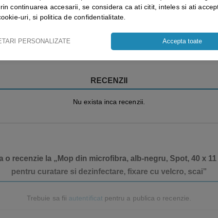
rin continuarea accesarii, se considera ca ati citit, inteles si ati accept
cookie-uri, si politica de confidentialitate.
Vezi mai mult ⬇
ETARI PERSONALIZATE
Accepta toate
RECENZII
Nu exista inca recenzii.
a o recenzie la „Mop din microfibra, alb-negru, Spot, 40 x
pentru curatare si dezinfectare, fixare cu velcro, scai”
Trebuie sa fii
autentificat
pentru a publica o recenzie.