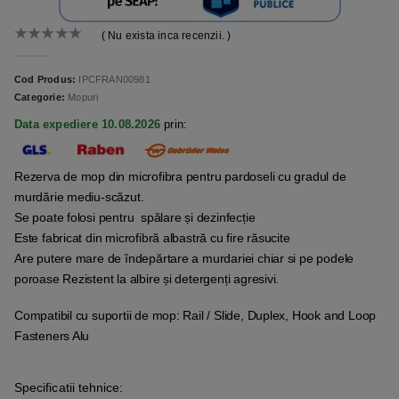
( Nu exista inca recenzii. )
0
out of 5
Cod Produs:
IPCFRAN00981
Categorie:
Mopuri
Data expediere 10.08.2026
prin:
Rezerva de mop din microfibra pentru pardoseli cu gradul de
murdărie mediu-scăzut.
Se poate folosi pentru spălare și dezinfecție
Este fabricat din microfibră albastră cu fire răsucite
Are putere mare de îndepărtare a murdariei chiar si pe podele
poroase Rezistent la albire și detergenți agresivi.
Compatibil cu suportii de mop: Rail / Slide, Duplex, Hook and Loop
Fasteners Alu
Specificatii tehnice: