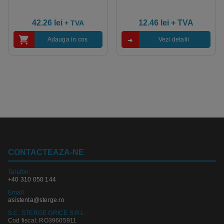
pentru curatare si
italian, conform HACCP
dezinfectare
42.26
lei
12.46
lei
+ TVA
+ TVA
Adauga in cos
Vezi detalii
CONTACTEAZA-NE
Telefon:
+40 310 050 144
Email
asistenta@sterge.ro
S.C. STERGE ORICE S.R.L.
Cod fiscal: RO39605911