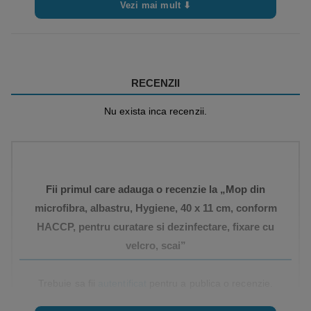
Vezi mai mult ⬇
RECENZII
Nu exista inca recenzii.
Fii primul care adauga o recenzie la „Mop din
microfibra, albastru, Hygiene, 40 x 11 cm, conform
HACCP, pentru curatare si dezinfectare, fixare cu
velcro, scai”
Trebuie sa fii
autentificat
pentru a publica o recenzie.