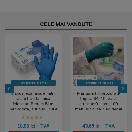
CELE MAI VANDUTE
Disponibil cu A.I.​!
Disponibil cu A.I.​!
Manusi examinare, nitril,
Manusi nitril nepudrate
albastre, de unica
Tegera 84510, verzi,
folosinta, Protect Blue,
grosime 0.1mm, 100
nepudrate, 100buc / cutie
manusi / cutie, varf deget
pentru medical, HoReCa,
texturat, certificate pentru
saloane si domeniul
industria alimentara
4.50
out of 5
industrial, calitate premium
18.05
lei
+ TVA
43.69
lei
+ TVA