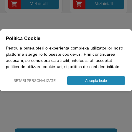
Vezi detalii
Vezi detalii
Politica Cookie
Culoare
Albastru
Pentru a putea oferi o experienta complexa utilizatorilor nostri,
Brand
platforma sterge.ro foloseste cookie-uri. Prin continuarea
IPC by Tennant
accesarii, se considera ca ati citit, inteles si ati acceptat
politica de utilizare cookie-uri, si politica de confidentialitate.
SETARI PERSONALIZATE
Accepta toate