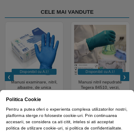
CELE MAI VANDUTE
Disponibil cu A.I.​!
Disponibil cu A.I.​!
Manusi examinare, nitril,
Manusi nitril nepudrate
albastre, de unica
Tegera 84510, verzi,
folosinta, Protect Blue,
grosime 0.1mm, 100
nepudrate, 100buc / cutie
manusi / cutie, varf deget
Politica Cookie
pentru medical, HoReCa,
texturat, certificate pentru
saloane si domeniul
industria alimentara
Pentru a putea oferi o experienta complexa utilizatorilor nostri,
4.50
out of 5
industrial, calitate premium
18.05
lei
+ TVA
43.69
lei
+ TVA
platforma sterge.ro foloseste cookie-uri. Prin continuarea
accesarii, se considera ca ati citit, inteles si ati acceptat
Vezi detalii
Vezi detalii
politica de utilizare cookie-uri, si politica de confidentialitate.