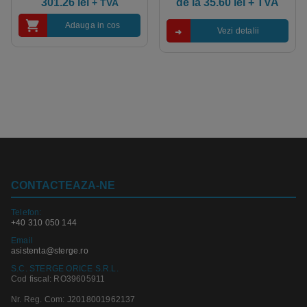
301.26
lei
de la
35.60
lei
+ TVA
+ TVA
Adauga in cos
Vezi detalii
CONTACTEAZA-NE
Telefon:
+40 310 050 144
Email
asistenta@sterge.ro
S.C. STERGE ORICE S.R.L.
Cod fiscal: RO39605911
Nr. Reg. Com: J2018001962137