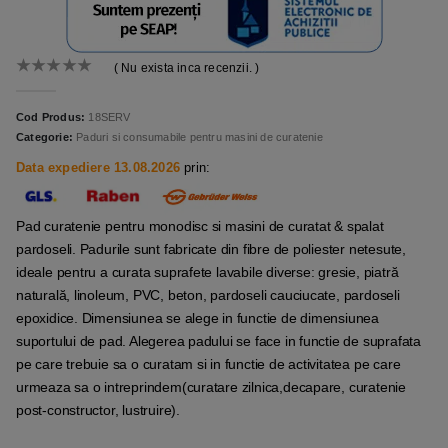
( Nu exista inca recenzii. )
0
out of 5
Cod Produs:
18SERV
Categorie:
Paduri si consumabile pentru masini de curatenie
Data expediere 13.08.2026
prin:
Pad curatenie pentru monodisc si masini de curatat & spalat
pardoseli. Padurile sunt fabricate din fibre de poliester netesute,
ideale pentru a curata suprafete lavabile diverse: gresie, piatră
naturală, linoleum, PVC, beton, pardoseli cauciucate, pardoseli
epoxidice. Dimensiunea se alege in functie de dimensiunea
suportului de pad. Alegerea padului se face in functie de suprafata
pe care trebuie sa o curatam si in functie de activitatea pe care
urmeaza sa o intreprindem(curatare zilnica,decapare, curatenie
post-constructor, lustruire).