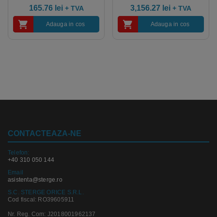
certificata HACCP, FDA
IGEAX 1Y, 1000 x 3 x 2000
165.76
lei
3,156.27
lei
+ TVA
+ TVA
mm, HACCP
Adauga in cos
Adauga in cos
CONTACTEAZA-NE
Telefon:
+40 310 050 144
Email
asistenta@sterge.ro
S.C. STERGE ORICE S.R.L.
Cod fiscal: RO39605911
Nr. Reg. Com: J2018001962137