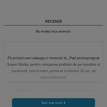
RECENZII
Nu exista inca recenzii.
Fii primul care adauga o recenzie la „Pad preimpregnat
Super Sticky, pentru stergerea prafului de pe surafete si
pardoseli, rola 9 metri, perforat la fiecare 15 cm, de
unica folosinta”
Trebuie sa fii
autentificat
pentru a publica o recenzie.
Vezi mai mult ⬇