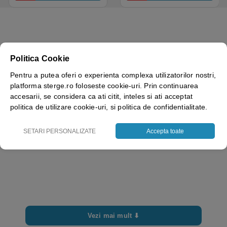
Brand
Politica Cookie
IPC by Tennant
Pentru a putea oferi o experienta complexa utilizatorilor nostri,
platforma sterge.ro foloseste cookie-uri. Prin continuarea
accesarii, se considera ca ati citit, inteles si ati acceptat
politica de utilizare cookie-uri, si politica de confidentialitate.
SETARI PERSONALIZATE
Accepta toate
Vezi mai mult ⬇