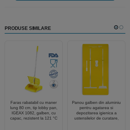
PRODUSE SIMILARE
Faras rabatabil cu maner
Panou galben din aluminiu
lung 80 cm, tip lobby pan,
pentru agatarea si
IGEAX 1082, galben, cu
depozitarea igienica a
capac, rezistent la 121 °C
ustensilelor de curatare,
autoclavare, pentru
imprimat cu codul si forma
industria alimentara,
acestora, shadow board