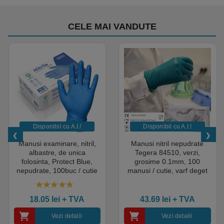
CELE MAI VANDUTE
Disponibil cu A.I.​!
Disponibil cu A.I.​!
Manusi examinare, nitril,
Manusi nitril nepudrate
albastre, de unica
Tegera 84510, verzi,
folosinta, Protect Blue,
grosime 0.1mm, 100
nepudrate, 100buc / cutie
manusi / cutie, varf deget
pentru medical, HoReCa,
texturat, certificate pentru
saloane si domeniul
industria alimentara
4.50
out of 5
industrial, calitate premium
18.05
lei
+ TVA
43.69
lei
+ TVA
Vezi detalii
Vezi detalii