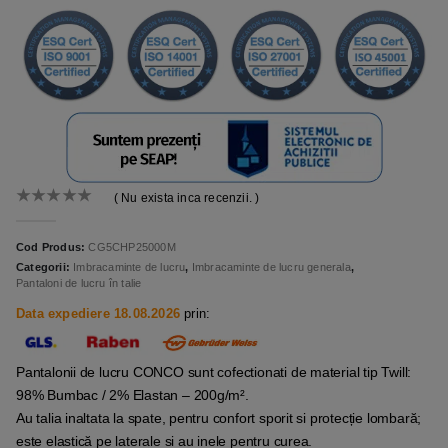
( Nu exista inca recenzii. )
0
out of 5
Cod Produs:
CG5CHP25000M
Categorii:
Imbracaminte de lucru
,
Imbracaminte de lucru generala
,
Pantaloni de lucru în talie
Data expediere 18.08.2026
prin:
Pantalonii de lucru CONCO sunt cofectionati de material tip Twill:
98% Bumbac / 2% Elastan – 200g/m².
Au talia inaltata la spate, pentru confort sporit si protecție lombară;
este elastică pe laterale si au inele pentru curea.