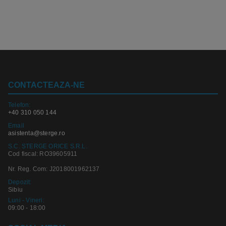
CONTACTEAZA-NE
Telefon:
+40 310 050 144
Email
asistenta@sterge.ro
S.C. STERGE ORICE S.R.L.
Cod fiscal: RO39605911
Nr. Reg. Com: J2018001962137
Depozit:
Sibiu
Luni - Vineri:
09:00 - 18:00