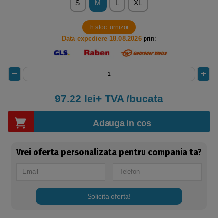
S
M
L
XL
In stoc furnizor
Data expediere 18.08.2026
prin:
97.22 lei+ TVA /bucata
Adauga in cos
Vrei oferta personalizata pentru compania ta?
Solicita oferta!