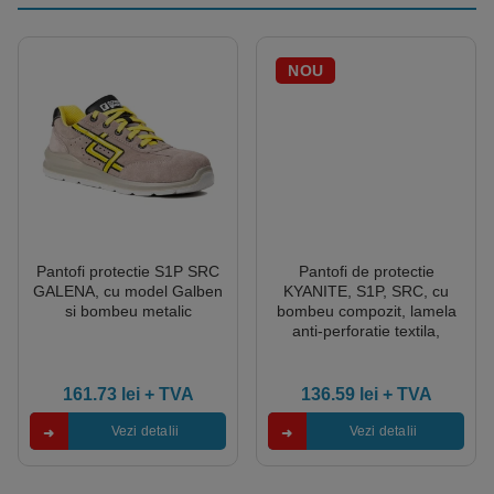
NOU
Pantofi protectie S1P SRC
Pantofi de protectie
GALENA, cu model Galben
KYANITE, S1P, SRC, cu
si bombeu metalic
bombeu compozit, lamela
anti-perforatie textila,
comfortabili, Coverguard
161.73
lei
+ TVA
136.59
lei
+ TVA
Vezi detalii
Vezi detalii