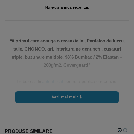
Nu exista inca recenzii.
Fii primul care adauga o recenzie la „Pantalon de lucru,
talie, CHONCO, gri, intaritura pe genunchi, cusaturi
triple, buzunare multiple, 98% Bumbac / 2% Elastan –
200g/m2, Coverguard”
Trebuie sa fii
autentificat
pentru a publica o recenzie.
Vezi mai mult ⬇
PRODUSE SIMILARE