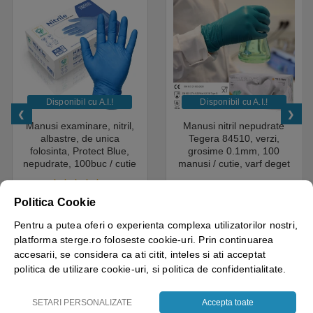
Disponibil cu A.I.​!
Disponibil cu A.I.​!
Manusi examinare, nitril,
Manusi nitril nepudrate
albastre, de unica
Tegera 84510, verzi,
folosinta, Protect Blue,
grosime 0.1mm, 100
nepudrate, 100buc / cutie
manusi / cutie, varf deget
pentru medical, HoReCa,
texturat, certificate pentru
saloane si domeniul
industria alimentara
4.50
out of 5
industrial, calitate premium
Politica Cookie
18.05
lei
+ TVA
43.69
lei
+ TVA
Pentru a putea oferi o experienta complexa utilizatorilor nostri,
Vezi detalii
Vezi detalii
platforma sterge.ro foloseste cookie-uri. Prin continuarea
accesarii, se considera ca ati citit, inteles si ati acceptat
politica de utilizare cookie-uri, si politica de confidentialitate.
SETARI PERSONALIZATE
Accepta toate