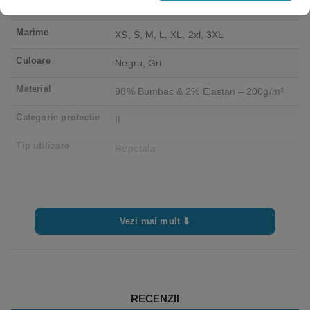
Brand
Coverguard – Ganteline
Marime
XS, S, M, L, XL, 2xl, 3XL
Culoare
Negru, Gri
Material
98% Bumbac & 2% Elastan – 200g/m²
Categorie protectie
II
Tip utilizare
Repetata
Vezi mai mult ⬇
RECENZII