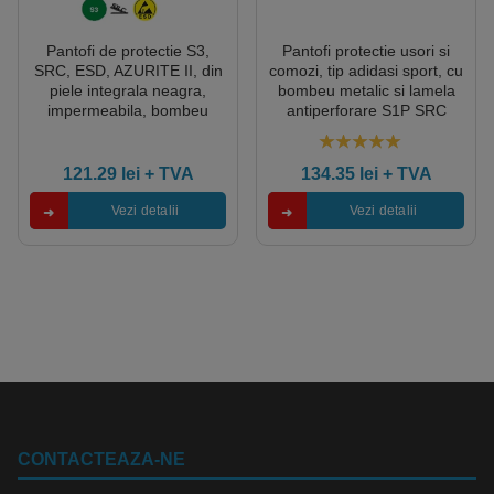
Pantofi de protectie S3,
Pantofi protectie usori si
SRC, ESD, AZURITE II, din
comozi, tip adidasi sport, cu
piele integrala neagra,
bombeu metalic si lamela
impermeabila, bombeu
antiperforare S1P SRC
metalic, talpa rezistenta la
OTAVITE
alunecare din PU, banda
5.00
out of 5
reflectorizanta, Coverguard
121.29
lei
+ TVA
134.35
lei
+ TVA
Vezi detalii
Vezi detalii
CONTACTEAZA-NE