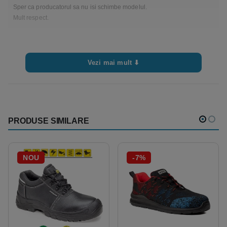
Sper ca producatorul sa nu isi schimbe modelul.
Mult respect.
Vezi mai mult ⬇
Adauga o recenzie
Trebuie sa fii
autentificat
pentru a publica o recenzie.
PRODUSE SIMILARE
NOU
-7%