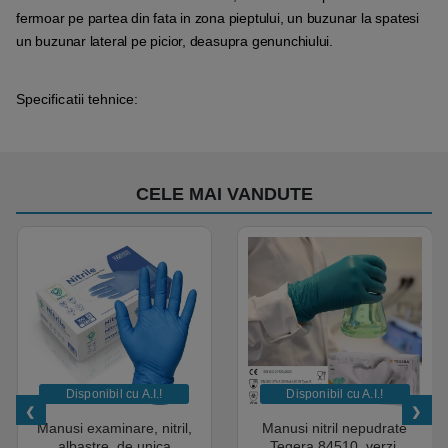
fermoar pe partea din fata in zona pieptului, un buzunar la spatesi
un buzunar lateral pe picior, deasupra genunchiului.
Specificatii tehnice:
CELE MAI VANDUTE
Disponibil cu A.I.​!
Disponibil cu A.I.​!
Manusi examinare, nitril,
Manusi nitril nepudrate
albastre, de unica
Tegera 84510, verzi,