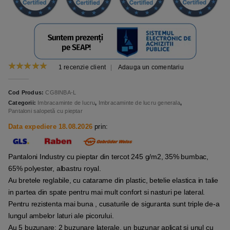
1
recenzie client
|
Adauga un comentariu
5.00
out of 5
Cod Produs:
CG8INBA-L
Categorii:
Imbracaminte de lucru
,
Imbracaminte de lucru generala
,
Pantaloni salopetă cu pieptar
Data expediere 18.08.2026
prin:
Pantaloni Industry cu pieptar din tercot 245 g/m2, 35% bumbac,
65% polyester, albastru royal.
Au bretele reglabile, cu catarame din plastic, betelie elastica in talie
in partea din spate pentru mai mult confort si nasturi pe lateral.
Pentru rezistenta mai buna , cusaturile de siguranta sunt triple de-a
lungul ambelor laturi ale picorului.
Au 5 buzunare: 2 buzunare laterale, un buzunar aplicat si unul cu