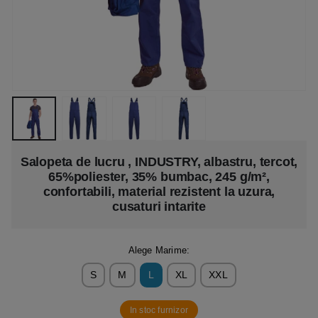
Salopeta de lucru , INDUSTRY, albastru, tercot,
65%poliester, 35% bumbac, 245 g/m²,
confortabili, material rezistent la uzura,
cusaturi intarite
Alege Marime:
S
M
L
XL
XXL
In stoc furnizor