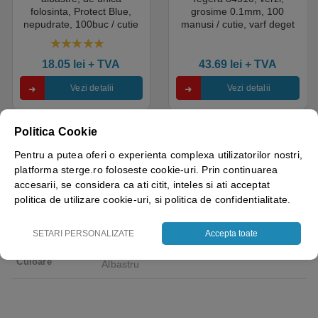
folosinta, Protect Blue,
grosime 0.1mm, 100
nepudrate, 100buc / cutie
manusi / cutie, varf deget
pentru medical, HoReCa,
texturat, certificate pentru
saloane si domeniul
industria alimentara
4.50
out of 5
industrial, calitate premium
18.05
lei
+ TVA
43.69
lei
+ TVA
Vezi detalii
Vezi detalii
Politica Cookie
Pentru a putea oferi o experienta complexa utilizatorilor nostri,
platforma sterge.ro foloseste cookie-uri. Prin continuarea
Greutate
0.77 kg
accesarii, se considera ca ati citit, inteles si ati acceptat
politica de utilizare cookie-uri, si politica de confidentialitate.
Brand
Coverguard – Ganteline
Marime
SETARI PERSONALIZATE
Accepta toate
S, M, L, XL, XXL, XXXL
Culoare
Albastru