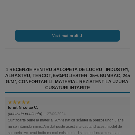
Vezi mai mult ⬇
1 RECENZIE PENTRU
SALOPETA DE LUCRU , INDUSTRY,
ALBASTRU, TERCOT, 65%POLIESTER, 35% BUMBAC, 245
G/M², CONFORTABILI, MATERIAL REZISTENT LA UZURA,
CUSATURI INTARITE
Ionut Nicolae C.
5
din 5
(achizitie verificata)
–
27/09/2024
Sunt foarte bune la material. Am testat cu scântei la polizor unghiular si
nu se întâmpla nimic. Am dat peste acest site căutând acest model de
salopeta. Am avut bafta ca mai exista culori simple, si nu amestecate.