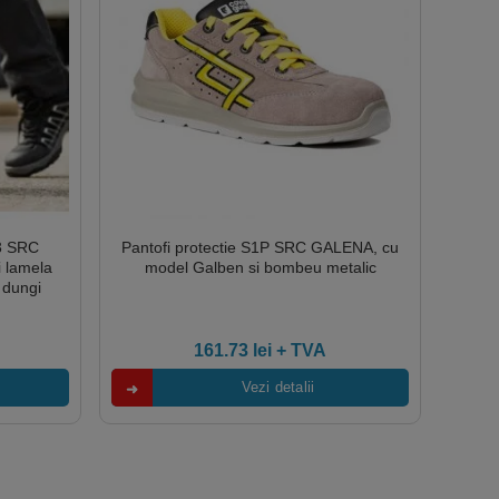
S3 SRC
Pantofi protectie S1P SRC GALENA, cu
 lamela
model Galben si bombeu metalic
 dungi
zistenta la
161.73
lei
+ TVA
Vezi detalii