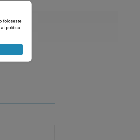
o foloseste
at politica