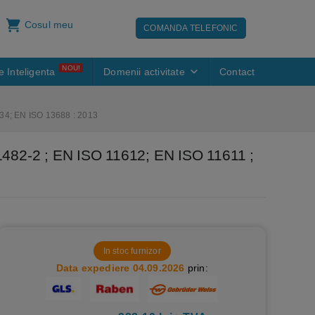
Cosul meu
COMANDA TELEFONIC
NOU!
e Inteligenta
Domenii activitate
Contact
3034; EN ISO 13688 : 2013
C 61482-2 ; EN ISO 11612; EN ISO 11611 ;
In stoc furnizor
Data expediere 04.09.2026
prin: