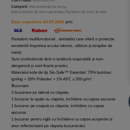
Cod Produs:
MJ23081246
Categorii:
Imbracaminte de lucru
,
Imbracaminte de lucru generala
,
Pantaloni de lucru în talie
Data expediere 04.09.2026
prin:
Pantaloni multifuncționali , antistatici care oferă o protecție
excelentă împotriva arcului electric, căldurii și stropilor de
metal.
Sunt confectionati dintr-o țesătură respirabilă și non-
alergenică și sunt foarte practici.
Materialul este de tip Sio-Safe™ Essential: 79% bumbac
ignifug + 20% Poliester + 1% AST; ± 350 g/m².
Buzunare:
2 buzunare pe lateral cu clapeta
1 buzunar la spate cu clapeta, inchidere cu capse ascunse
1 buzunar pe coapsă cu clapeta, inchidere cu capsa
ascunsa
1 buzunar pentru riglă cu închidere cu capse acoperite și
snur reflectorizant pe clapeta buzunarului.