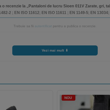
 o recenzie la „Pantaloni de lucru Sioen 011V Zarate, gri, tal
61482-2 ; EN ISO 11612; EN ISO 11611 ; EN 1149-5; EN 13034
Trebuie sa fii
autentificat
pentru a publica o recenzie.
Vezi mai mult ⬇
NOU
-18%