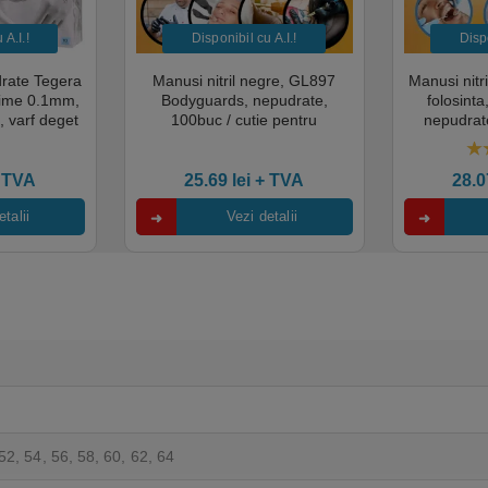
A.I.​!
Disponibil cu A.I.​!
Dispo
drate Tegera
Manusi nitril negre, GL897
Manusi nitr
sime 0.1mm,
Bodyguards, nepudrate,
folosint
, varf deget
100buc / cutie pentru
nepudrate
cate pentru
examinare, pentru Medical,
pentru M
mentara
HoReCa, saloane si domeniul
saloane si 
5.
industrial, calitate premium
cali
 TVA
25.69
lei
+ TVA
28.
talii
Vezi detalii
52, 54, 56, 58, 60, 62, 64