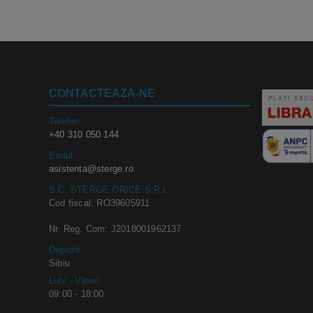
CONTACTEAZA-NE
Telefon:
+40 310 050 144
Email
asistenta@sterge.ro
S.C. STERGE ORICE S.R.L.
Cod fiscal: RO39605911
Nr. Reg. Com: J2018001962137
Depozit:
Sibiu
Luni - Vineri:
09:00 - 18:00