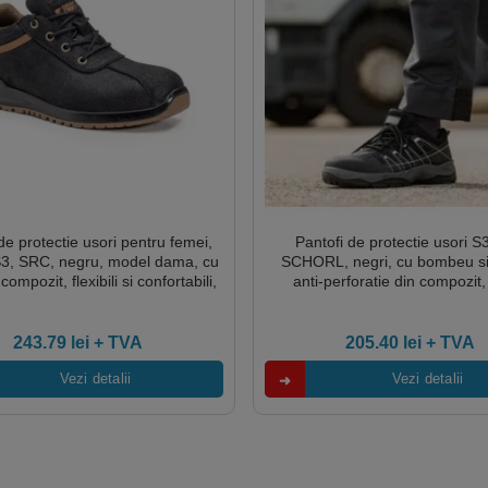
de protectie usori pentru femei,
Pantofi de protectie usori 
3, SRC, negru, model dama, cu
SCHORL, negri, cu bombeu si
mpozit, flexibili si confortabili,
anti-perforatie din compozit,
din spuma HI-Poly, Coverguard
reflectorizante, talpa Nitril-PU re
uleiuri
243.79
lei
+ TVA
205.40
lei
+ TVA
Vezi detalii
Vezi detalii