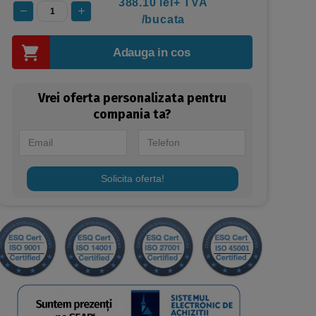
388.10 lei+ TVA
/bucata
Adauga in cos
Vrei oferta personalizata pentru
compania ta?
Solicita oferta!