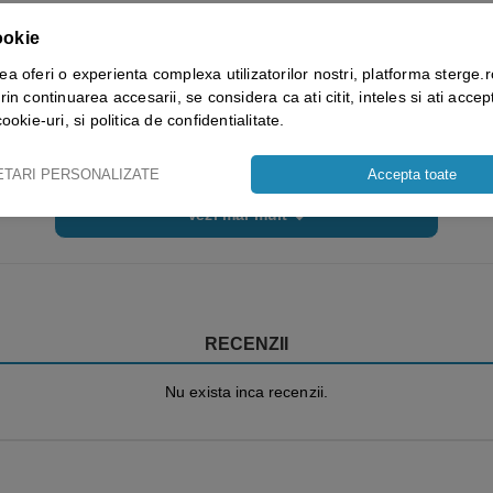
ntial: 79% bumbac ignifug + 20% Poliester + 1% AST; ± 350 g/m²
ookie
2009 class 1- ATPV 15.2 cal/cm²
ea oferi o experienta complexa utilizatorilor nostri, platforma sterge.r
: 2015 / A1A2B1C1E3F1
rin continuarea accesarii, se considera ca ati citit, inteles si ati accept
cookie-uri, si politica de confidentialitate.
 2015 / Class 1 – A1 A2
08
ETARI PERSONALIZATE
Accepta toate
5 + A1 : 2009 Type PB [6]
: 2013
Vezi mai mult ⬇
RECENZII
Nu exista inca recenzii.