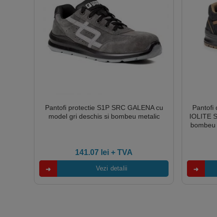
Pantofi protectie S1P SRC GALENA cu
Pantofi 
model gri deschis si bombeu metalic
IOLITE S
bombeu co
brant 
141.07
lei
+ TVA
Vezi detalii