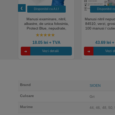
Disponibil cu A.I.​!
Disponibil cu 
unica
Manusi examinare, nitril,
Manusi nitril nepu
k,
albastre, de unica folosinta,
84510, verzi, gro
tie
Protect Blue, nepudrate,
100 manusi / cutie
al,
100buc / cutie pentru medical,
texturat, certifi
rial,
HoReCa, saloane si domeniul
industria ali
4.50
out of 5
industrial, calitate premium
18.05
lei
+ TVA
43.69
lei
+
Vezi detalii
Vezi de
Brand
SIOEN
Culoare
Gri
Marime
44, 46, 48, 50, 