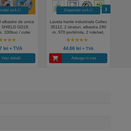
nibil cu A.I.​!
Disponibil cu A.I.​!
il albastre de unica
Laveta hartie industriala Celtex
Rola
a, SHIELD GD19,
35112, 2 straturi, albastra 290
Sup
, 100buc / cutie
m, 970 portii/rola, 2 role/set,
super
edical, HoReCa,
certificata pentru industria
albas
domeniul industrial,
alimentara, Ecolabel
00
out of 5
4.50
out of 5
tate premium
ce
07
lei
+ TVA
44.66
lei
+ TVA
Vezi detalii
Adauga in cos