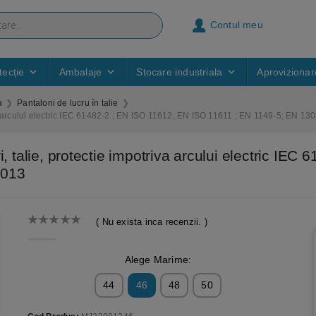
Contul meu
ecție
Ambalaje
Stocare industriala
Aprovizionar
a
Pantaloni de lucru în talie
iva arcului electric IEC 61482-2 ; EN ISO 11612; EN ISO 11611 ; EN 1149-5; EN 1
, talie, protectie impotriva arcului electric IE
2013
( Nu exista inca recenzii. )
0
out of 5
Alege Marime:
44
46
48
50