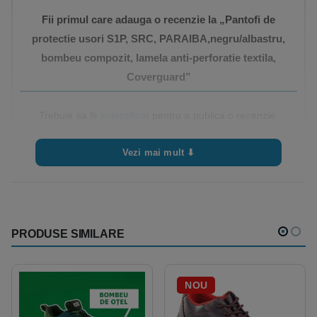
Fii primul care adauga o recenzie la „Pantofi de
protectie usori S1P, SRC, PARAIBA,negru/albastru,
bombeu compozit, lamela anti-perforatie textila,
Coverguard”
Trebuie sa fii
autentificat
pentru a publica o recenzie.
Vezi mai mult ⬇
PRODUSE SIMILARE
NOU