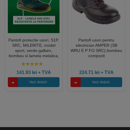
Pantofi protectie usori, S1P,
Pantofi usori pentru
SRC, MILERITE, model
electrician AMPER (SB
sport, verde-galben,
WRU E P FO SRC)-bombeu
bombeu si lamela metalica,
compozit
respirabilitate si confort,
Coverguard
5.00
out of 5
141.93
lei
+ TVA
224.71
lei
+ TVA
Vezi detalii
Vezi detalii