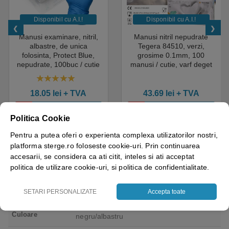
Disponibil cu A.I.​!
Disponibil cu A.I.​!
Manusi examinare, nitril,
Manusi nitril nepudrate
albastre, de unica
Tegera 84510, verzi,
folosinta, Protect Blue,
grosime 0.1mm, 100
nepudrate, 100buc / cutie
manusi / cutie, varf deget
pentru medical, HoReCa,
texturat, certificate pentru
saloane si domeniul
industria alimentara
4.50
out of 5
industrial, calitate premium
18.05
lei
+ TVA
43.69
lei
+ TVA
Vezi detalii
Vezi detalii
Politica Cookie
Pentru a putea oferi o experienta complexa utilizatorilor nostri,
platforma sterge.ro foloseste cookie-uri. Prin continuarea
accesarii, se considera ca ati citit, inteles si ati acceptat
politica de utilizare cookie-uri, si politica de confidentialitate.
Greutate
2 kg
SETARI PERSONALIZATE
Accepta toate
Brand
Coverguard – Ganteline
Culoare
negru/albastru