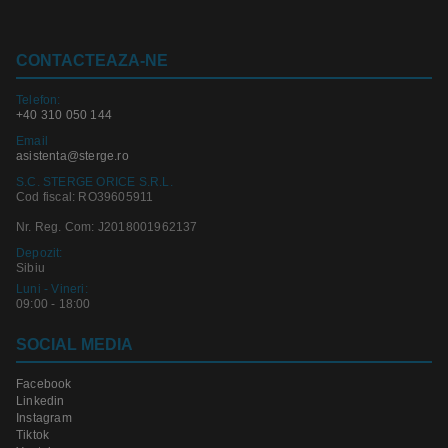
CONTACTEAZA-NE
Telefon:
+40 310 050 144
Email
asistenta@sterge.ro
S.C. STERGE ORICE S.R.L.
Cod fiscal: RO39605911
Nr. Reg. Com: J2018001962137
Depozit:
Sibiu
Luni - Vineri:
09:00 - 18:00
SOCIAL MEDIA
Facebook
Linkedin
Instagram
Tiktok