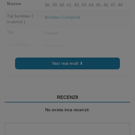
Marime
38, 39, 40, 41, 42, 43, 44, 45, 46, 47, 48
Tip bombeu (
Bombeu Compozit
material )
Tip
Pantofi
Tip utilizare
Repetata
Categorie
II
protectie
Vezi mai mult ⬇
Greutate
Incaltamintea de protectie marimea 42
cantareste 1,9 kg.
RECENZII
Nu exista inca recenzii.