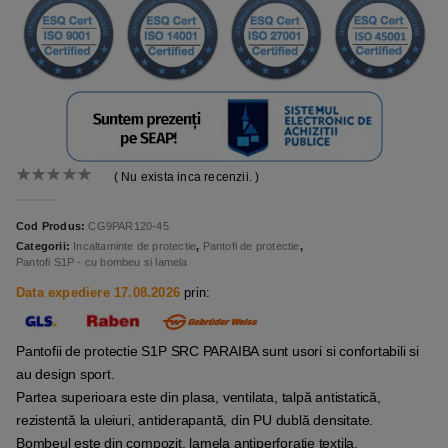
( Nu exista inca recenzii. )
0
out of 5
Cod Produs:
CG9PAR120-45
Categorii:
Incaltaminte de protectie
,
Pantofi de protectie
,
Pantofi S1P - cu bombeu si lamela
Data expediere 17.08.2026
prin:
Pantofii de protectie S1P SRC PARAIBA sunt usori si confortabili si
au design sport.
Partea superioara este din plasa, ventilata, talpă antistatică,
rezistentă la uleiuri, antiderapantă, din PU dublă densitate.
Bombeul este din compozit, lamela antiperforatie textila.