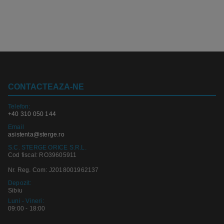
CONTACTEAZA-NE
Telefon:
+40 310 050 144
Email
asistenta@sterge.ro
S.C. STERGE ORICE S.R.L.
Cod fiscal: RO39605911
Nr. Reg. Com: J2018001962137
Depozit:
Sibiu
Luni - Vineri:
09:00 - 18:00