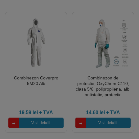
Combinezon Coverpro
Combinezon de
5M20 Alb
protectie, OxyChem C110,
clasa 5/6, polipropilena, alb,
antistatic, protectie
impotriva contaminarii cu
chimicale, microorganisme
si particule radioactive
19.59
lei
+ TVA
14.60
lei
+ TVA
Vezi detalii
Vezi detalii