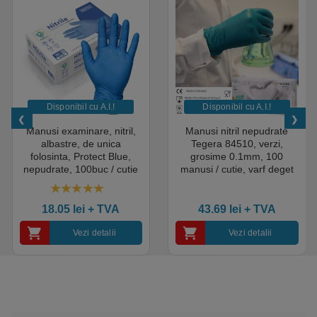
Disponibil cu A.I.​!
Disponibil cu A.I.​!
Manusi examinare, nitril,
Manusi nitril nepudrate
albastre, de unica
Tegera 84510, verzi,
folosinta, Protect Blue,
grosime 0.1mm, 100
nepudrate, 100buc / cutie
manusi / cutie, varf deget
pentru medical, HoReCa,
texturat, certificate pentru
saloane si domeniul
industria alimentara
4.50
out of 5
industrial, calitate premium
18.05
lei
+ TVA
43.69
lei
+ TVA
Vezi detalii
Vezi detalii