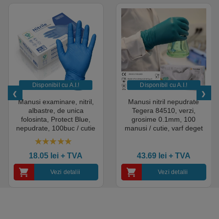
Disponibil cu A.I.​!
Disponibil cu A.I.​!
Manusi examinare, nitril,
Manusi nitril nepudrate
albastre, de unica
Tegera 84510, verzi,
folosinta, Protect Blue,
grosime 0.1mm, 100
nepudrate, 100buc / cutie
manusi / cutie, varf deget
pentru medical, HoReCa,
texturat, certificate pentru
saloane si domeniul
industria alimentara
4.50
out of 5
industrial, calitate premium
18.05
lei
+ TVA
43.69
lei
+ TVA
Vezi detalii
Vezi detalii