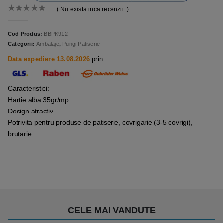
( Nu exista inca recenzii. )
0
out of 5
Cod Produs:
BBPK912
Categorii:
Ambalaje
,
Pungi Patiserie
Data expediere 13.08.2026
prin:
Caracteristici:
Hartie alba 35gr/mp
Design atractiv
Potrivita pentru produse de patiserie, covrigarie (3-5 covrigi),
brutarie
.
CELE MAI VANDUTE