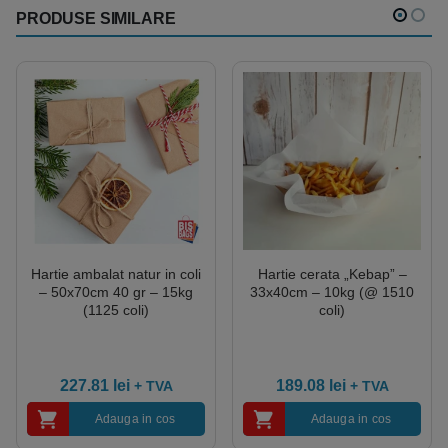
PRODUSE SIMILARE
Hartie ambalat natur in coli
Hartie cerata „Kebap” –
– 50x70cm 40 gr – 15kg
33x40cm – 10kg (@ 1510
(1125 coli)
coli)
227.81
lei
189.08
lei
+ TVA
+ TVA
Adauga in cos
Adauga in cos