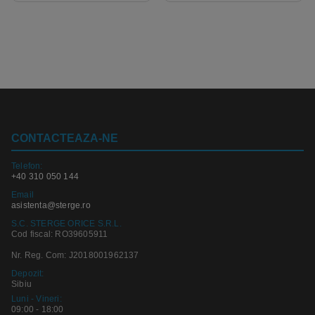
CONTACTEAZA-NE
Telefon:
+40 310 050 144
Email
asistenta@sterge.ro
S.C. STERGE ORICE S.R.L.
Cod fiscal: RO39605911
Nr. Reg. Com: J2018001962137
Depozit:
Sibiu
Luni - Vineri:
09:00 - 18:00