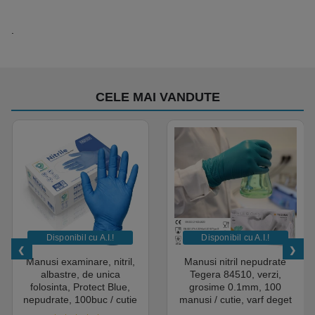
.
CELE MAI VANDUTE
Disponibil cu A.I.​!
Disponibil cu A.I.​!
Manusi examinare, nitril,
Manusi nitril nepudrate
albastre, de unica
Tegera 84510, verzi,
folosinta, Protect Blue,
grosime 0.1mm, 100
nepudrate, 100buc / cutie
manusi / cutie, varf deget
pentru medical, HoReCa,
texturat, certificate pentru