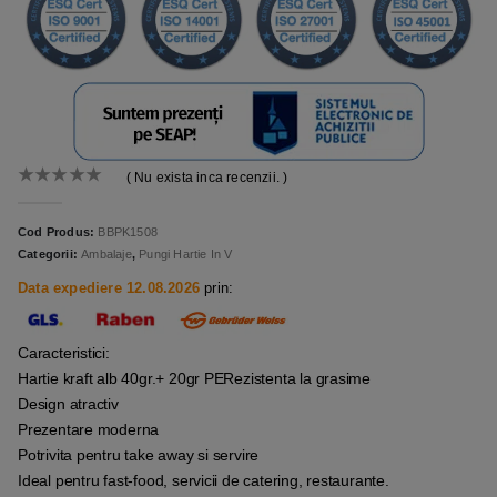
( Nu exista inca recenzii. )
0
out of 5
Cod Produs:
BBPK1508
Categorii:
Ambalaje
,
Pungi Hartie In V
Data expediere 12.08.2026
prin:
Caracteristici:
Hartie kraft alb 40gr.+ 20gr PERezistenta la grasime
Design atractiv
Prezentare moderna
Potrivita pentru take away si servire
Ideal pentru fast-food, servicii de catering, restaurante.