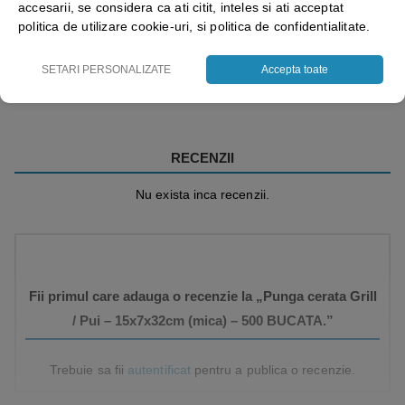
accesarii, se considera ca ati citit, inteles si ati acceptat
politica de utilizare cookie-uri, si politica de confidentialitate.
Vezi mai mult ⬇
SETARI PERSONALIZATE
Accepta toate
RECENZII
Nu exista inca recenzii.
Fii primul care adauga o recenzie la „Punga cerata Grill
/ Pui – 15x7x32cm (mica) – 500 BUCATA.”
Trebuie sa fii
autentificat
pentru a publica o recenzie.