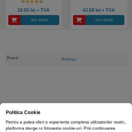
saloane si domeniul
industria alimentara
4.50
out of 5
industrial, calitate premium
18.05
lei
+ TVA
43.69
lei
+ TVA
Vezi detalii
Vezi detalii
Brand
Bisbags
Politica Cookie
Pentru a putea oferi o experienta complexa utilizatorilor nostri,
platforma sterge.ro foloseste cookie-uri. Prin continuarea