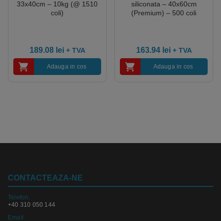
33x40cm – 10kg (@ 1510
siliconata – 40x60cm
coli)
(Premium) – 500 coli
189.08
lei
163.94
lei
+ TVA
+ TVA
Adauga in cos
Adauga in cos
CONTACTEAZA-NE
Telefon:
+40 310 050 144
Email