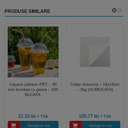
PRODUSE SIMILARE
Capace pahare rPET – 95
Coltar shaorma – 19x19cm
mm bombat cu gaura – 100
– 2kg (414BUCATA)
BUCATA.
21.33
lei
105.77
lei
+ TVA
+ TVA
Adauga in cos
Adauga in cos