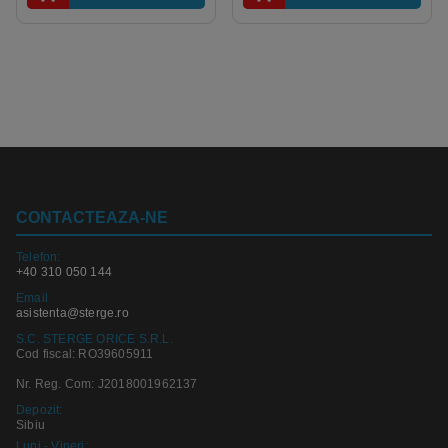
CONTACTEAZA-NE
Telefon:
+40 310 050 144
Email
asistenta@sterge.ro
S.C. STERGE ORICE S.R.L.
Cod fiscal: RO39605911
Nr. Reg. Com: J2018001962137
Depozit:
Sibiu
Luni - Vineri: