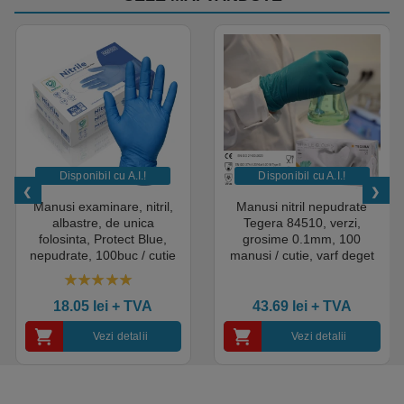
Disponibil cu A.I.​!
Disponibil cu A.I.​!
Manusi examinare, nitril,
Manusi nitril nepudrate
albastre, de unica
Tegera 84510, verzi,
folosinta, Protect Blue,
grosime 0.1mm, 100
nepudrate, 100buc / cutie
manusi / cutie, varf deget
pentru medical, HoReCa,
texturat, certificate pentru
saloane si domeniul
industria alimentara
4.50
out of 5
industrial, calitate premium
18.05
lei
+ TVA
43.69
lei
+ TVA
Vezi detalii
Vezi detalii